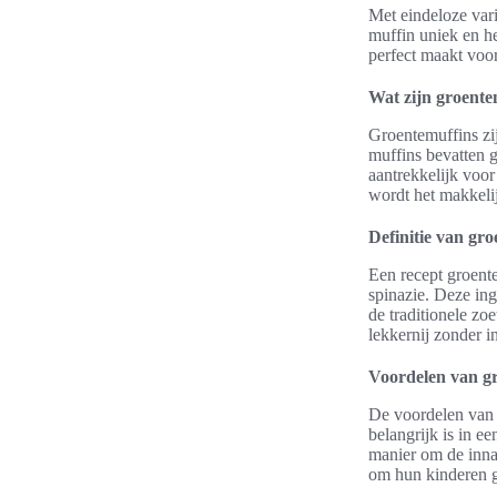
Met eindeloze var
muffin uniek en h
perfect maakt voo
Wat zijn groente
Groentemuffins zi
muffins bevatten g
aantrekkelijk voor
wordt het makkeli
Definitie van gr
Een recept groente
spinazie. Deze in
de traditionele zo
lekkernij zonder i
Voordelen van g
De voordelen van 
belangrijk is in e
manier om de inna
om hun kinderen g