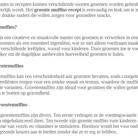
iaties in recepten kunnen verschillende soorten groenten worden gebrui
eerlijk wordt. Het
groente muffins recept
is eenvoudig en leuk om te 
r drukke ouders die willen zorgen voor gezondere snacks.
muffins?
jn een creatieve en smaakvolle manier om groenten te verwerken in ee
roenten als een essentieel ingrediënt, wat ze niet alleen voedzaam maa
 verschillende leeftijden, vooral voor kinderen. Door groenten toe te v
jker om de dagelijkse aanbevolen hoeveelheid groenten te halen.
oentemuffins
muffins kan een verscheidenheid aan groenten bevatten, zoals courgette
grediënten zorgen voor een unieke smaak en textuur, waardoor de muffi
ete varianten. Groentemuffins zijn ideaal voor gezinnen die willen geni
n te boeten op gezondheid.
roentemuffins
groentemuffins zijn divers. Ten eerste verhogen ze de voedingswaarde
en uitgebalanceerd dieet. Ten tweede zijn groente muffins voor kinderen
me van vezels en vitamines te stimuleren. Hierdoor wordt het voor oud
ezonde keuzes aan te bieden zonder dat ze er erg in hebben.