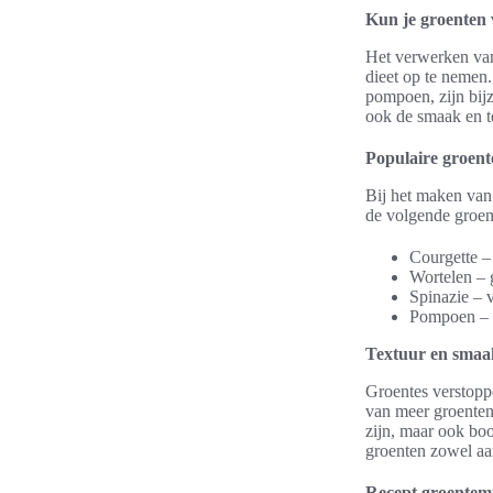
Kun je groenten 
Het verwerken van
dieet op te nemen.
pompoen, zijn bij
ook de smaak en te
Populaire groent
Bij het maken van
de volgende groen
Courgette –
Wortelen – 
Spinazie – v
Pompoen – z
Textuur en smaa
Groentes verstopp
van meer groenten.
zijn, maar ook bo
groenten zowel aan
Recept groentemu