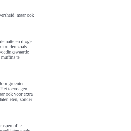
 versheid, maar ook
de natte en droge
 kruiden zoals
 voedingswaarde
muffins te
Door groenten
. Het toevoegen
aar ook voor extra
aten eten, zonder
raspen of te
grediënten zoals