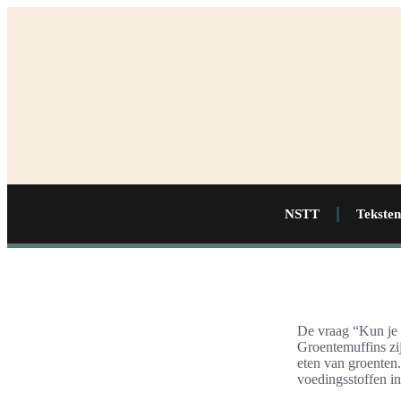
NSTT
Teksten
De vraag “Kun je g
Groentemuffins zi
eten van groente
voedingsstoffen in