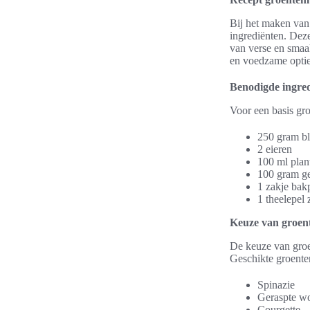
Bij het maken van 
ingrediënten. Dez
van verse en smaak
en voedzame optie
Benodigde ingre
Voor een basis gro
250 gram b
2 eieren
100 ml plant
100 gram ge
1 zakje bak
1 theelepel 
Keuze van groen
De keuze van groen
Geschikte groente
Spinazie
Geraspte wo
Courgette