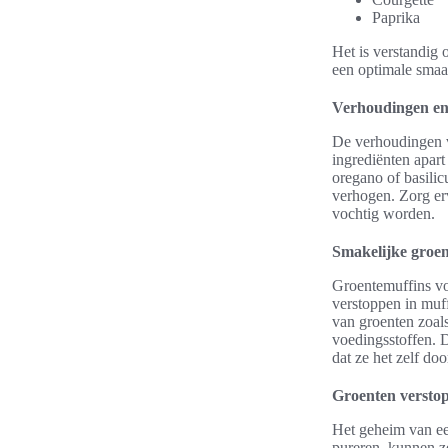
Paprika
Het is verstandig 
een optimale smaa
Verhoudingen en 
De verhoudingen v
ingrediënten apar
oregano of basili
verhogen. Zorg er
vochtig worden.
Smakelijke groen
Groentemuffins vo
verstoppen in muf
van groenten zoals
voedingsstoffen. 
dat ze het zelf do
Groenten verstop
Het geheim van een
pureren, kunnen z