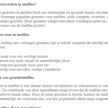
verwerken in muffins?
 groenten in muffins biedt een verrassende en gezonde manier om meer
 Sommige populaire groenten voor muffins, zoals courgette, wortelen, 
zonder geschikt. Deze groenten voegen niet alleen voedingswaarde toe
xtuur van de muffins positief.
en voor in muffins
 muffins met verborgen groenten zijn er enkele varianten die heerlijk
ten:
 zorgt voor een vochtige textuur
geven een zoete smaak en aantrekkelijke kleur
oegt een gezonde dosis ijzer toe
orgt voor een rijke, romige consistentie
k van groentemuffins
en in muffins is een slimme manier om kinderen en volwassenen te verle
 De combinatie van deze ingrediënten zorgt ervoor dat de muffins niet 
ordevol smaak zitten. Door de juiste groenten te kiezen, kunnen de muf
trekkelijk als voedzaam zijn, wat hun populariteit alleen maar vergroot
ffins: Basis ingrediënten