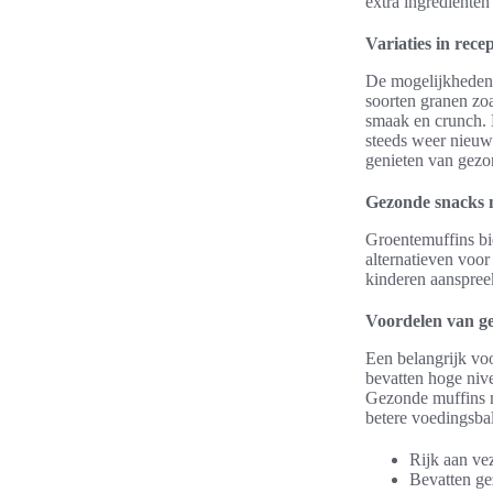
extra ingrediënten
Variaties in rece
De mogelijkheden v
soorten granen zo
smaak en crunch. D
steeds weer nieuw
genieten van gezo
Gezonde snacks 
Groentemuffins bi
alternatieven voo
kinderen aanspree
Voordelen van g
Een belangrijk voo
bevatten hoge niv
Gezonde muffins me
betere voedingsba
Rijk aan ve
Bevatten ge