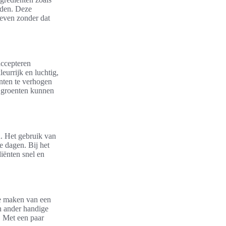
rden. Deze
oeven zonder dat
accepteren
eurrijk en luchtig,
enten te verhogen
de groenten kunnen
n. Het gebruik van
e dagen. Bij het
iënten snel en
te maken van een
en ander handige
. Met een paar