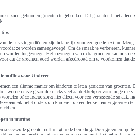
om seizoensgebonden groenten te gebruiken. Dit garandeert niet alleen
k.
tips
an de basis ingrediënten zijn belangrijk voor een goede textuur. Meng 
t voordat ze worden samengevoegd. Om de smaak te verbeteren, kunnen
cum worden toegevoegd. Het toevoegen van extra groenten kan ook de
voor dat de groenten goed worden afgedroogd om te voorkomen dat de 
temuffins voor kinderen
rmen een slimme manier om kinderen te laten genieten van groenten. 
fins worden deze gezonde snacks veel aantrekkelijker voor jonge eters
 wortelen of courgette zorgt niet alleen voor een verrassende smaak, m
Deze aanpak helpt ouders om kinderen op een leuke manier groenten te l
orhebben.
pen in muffins
 succesvolle groente muffin ligt in de bereiding. Door groenten fijn te 
e bijna onopgemerkt in het beslag worden verwerkt. Het gebruik van in