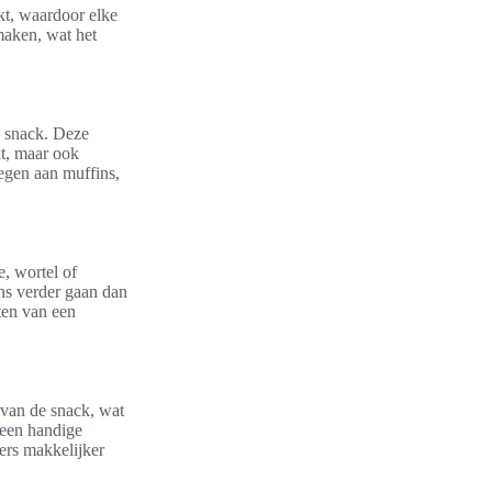
kt, waardoor elke
maken, wat het
n snack. Deze
kt, maar ook
oegen aan muffins,
, wortel of
ns verder gaan dan
eten van een
 van de snack, wat
 een handige
ers makkelijker