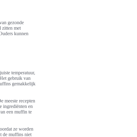
n van gezonde
l zitten met
. Ouders kunnen
uiste temperatuur,
 Het gebruik van
uffins gemakkelijk
 De meeste recepten
e ingrediënten en
van een muffin te
voordat ze worden
t de muffins niet