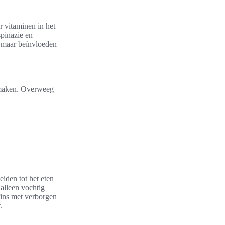
 vitaminen in het
spinazie en
, maar beïnvloeden
 smaken. Overweeg
iden tot het eten
alleen vochtig
fins met verborgen
.