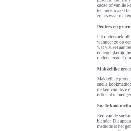
cacao of vanille 
techniek maakt he
ze bezwaar maken
Peuters en groe
Uit onderzoek blij
wanneer ze op een 
wat visueel aantre
en tegelijkertijd 
ouders creatief o
Makkelijke groen
Makkelijke groente
snelle kookmethode
maken van deze mu
efficiënt te menge
Snelle kookmeth
Een van de snelst
blender. Dit appar
methode is het ge