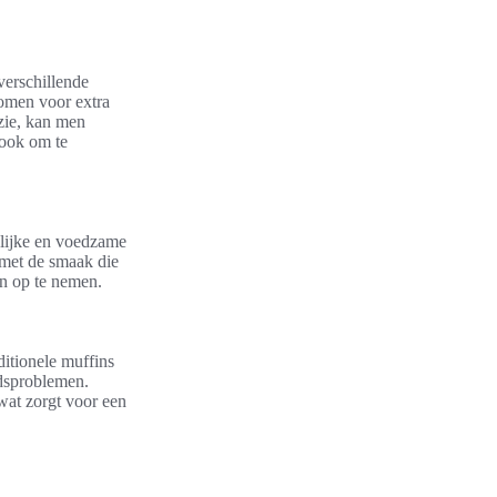
verschillende
omen voor extra
azie, kan men
 ook om te
elijke en voedzame
 met de smaak die
en op te nemen.
ditionele muffins
idsproblemen.
wat zorgt voor een