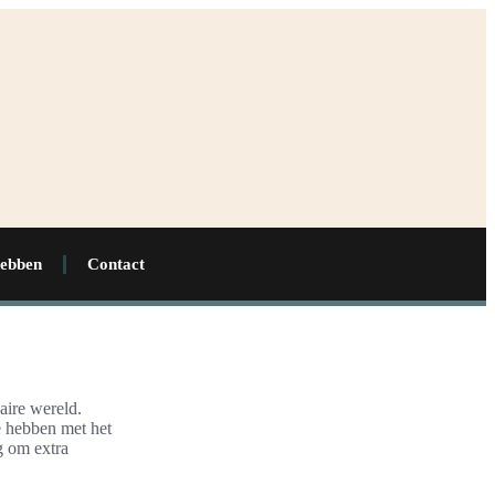
hebben
Contact
aire wereld.
e hebben met het
g om extra