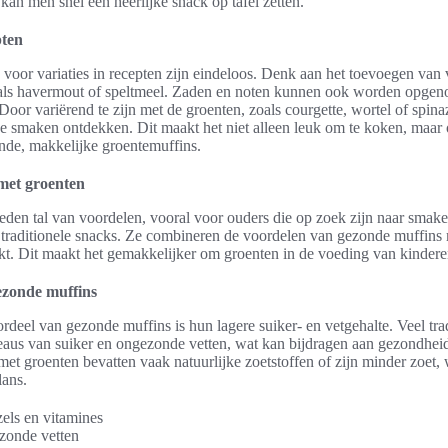
 kan men snel een heerlijke snack op tafel zetten.
pten
oor variaties in recepten zijn eindeloos. Denk aan het toevoegen van 
als havermout of speltmeel. Zaden en noten kunnen ook worden opgen
oor variërend te zijn met de groenten, zoals courgette, wortel of spin
e smaken ontdekken. Dit maakt het niet alleen leuk om te koken, maar
nde, makkelijke groentemuffins.
met groenten
eden tal van voordelen, vooral voor ouders die op zoek zijn naar smak
r traditionele snacks. Ze combineren de voordelen van gezonde muffins
kt. Dit maakt het gemakkelijker om groenten in de voeding van kinder
ezonde muffins
rdeel van gezonde muffins is hun lagere suiker- en vetgehalte. Veel tra
eaus van suiker en ongezonde vetten, wat kan bijdragen aan gezondhe
t groenten bevatten vaak natuurlijke zoetstoffen of zijn minder zoet, 
lans.
zels en vitamines
zonde vetten