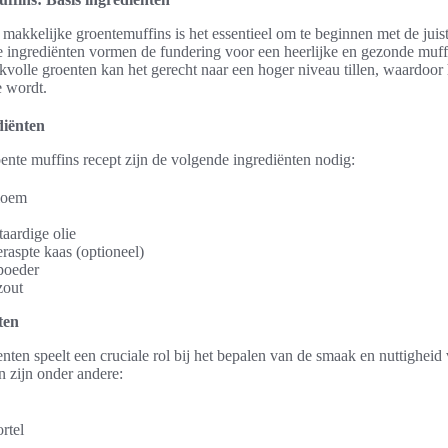
makkelijke groentemuffins is het essentieel om te beginnen met de juist
e ingrediënten vormen de fundering voor een heerlijke en gezonde muff
volle groenten kan het gerecht naar een hoger niveau tillen, waardoor 
 wordt.
diënten
ente muffins recept zijn de volgende ingrediënten nodig:
loem
aardige olie
raspte kaas (optioneel)
poeder
zout
ten
ten speelt een cruciale rol bij het bepalen van de smaak en nuttigheid
n zijn onder andere:
rtel