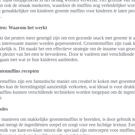
kan ook de smaak maskeren, waardoor de muffins nog verleidelijker wo
t gemakkelijker om kinderen groente muffins voor kinderen te laten pr
.
nten: Waarom het werkt
kt dat peuters meer geneigd zijn om een gezonde snack met groente te 
interessante manier worden gepresenteerd. Groentemuffins zijn vaak kl
kkelijk is. Dit maakt het een effectieve strategie om de inname van gro
het plezier van het eten te bevorderen. Door te variëren met verschillen
mgaan met wat ze hun kinderen aanbieden.
temuffins recepten
muffins zijn een fantastische manier om creatief te koken met groente
s kan de bereidingstijd aanzienlijk verkorten, wat ideaal is voor drukk
ffins kunnen verschillende technieken worden toegepast om de ingred
n.
odes
e manieren om makkelijke groentemuffins te bereiden, is door gebruik 
aat mengt de ingrediënten soepel en zorgt voor een luchtige textuur. E
bruik van kant-en-klare mixen die speciaal zijn ontworpen voor muffins