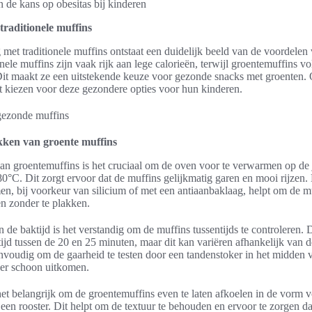
 de kans op obesitas bij kinderen
traditionele muffins
g met traditionele muffins ontstaat een duidelijk beeld van de voordele
nele muffins zijn vaak rijk aan lege calorieën, terwijl groentemuffins vo
Dit maakt ze een uitstekende keuze voor gezonde snacks met groenten
t kiezen voor deze gezondere opties voor hun kinderen.
kken van groente muffins
an groentemuffins is het cruciaal om de oven voor te verwarmen op de j
0°C. Dit zorgt ervoor dat de muffins gelijkmatig garen en mooi rijzen.
n, bij voorkeur van silicium of met een antiaanbaklaag, helpt om de m
en zonder te plakken.
n de baktijd is het verstandig om de muffins tussentijds te controleren.
ijd tussen de 20 en 25 minuten, maar dit kan variëren afhankelijk van d
nvoudig om de gaarheid te testen door een tandenstoker in het midden 
 er schoon uitkomen.
het belangrijk om de groentemuffins even te laten afkoelen in de vorm 
een rooster. Dit helpt om de textuur te behouden en ervoor te zorgen da