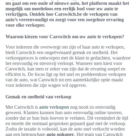
nu gaat om een oude of nieuwe auto, het platform maakt het
mogelijk om moeiteloos een eerlijk bod voor uw auto te
verkrijgen. Ontdek hoe Carswitch.be de verkopen van
auto’s vereenvoudigt en zorgt voor een zorgeloze ervaring
voor elke verkoper.
Waarom kiezen voor Carswitch om uw auto te verkopen?
Voor iedereen die overweegt om zijn of haar auto te verkopen,
biedt Carswitch een ongeëvenaard gemak en snelheid. Het
verkoopproces is ontworpen met de klant in gedachten, waardoor
het eenvoudig en stressvrij verloopt. Wanneer men kiest voor
Carswitch, kan men er zeker van zijn dat de ervaring soepel en
efficiënt is. De focus ligt op het snel en probleemloos verkopen
van de auto, wat Carswitch tot een aantrekkelijke optie maakt
voor iedereen die zijn wagen wil opgeven.
Gemak en snelheid van verkoop
Met Carswitch is
auto verkopen
nog nooit zo eenvoudig
geweest. Klanten kunnen hun auto eenvoudig online taxeren,
zonder dat ze hun huis hoeven te verlaten. Dit vermindert de tijd
en moeite die normaal gesproken gepaard gaat met de verkoop.
Zodra de taxatie is voltooid, kan de auto snel verkocht worden
aan een betrouwbare
auto opkoper
. Het team van Carswitch