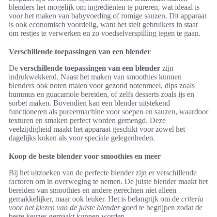
blenders het mogelijk om ingrediënten te pureren, wat ideaal is
voor het maken van babyvoeding of romige sauzen. Dit apparaat
is ook economisch voordelig, want het stelt gebruikers in staat
om restjes te verwerken en zo voedselverspilling tegen te gaan.
Verschillende toepassingen van een blender
De
verschillende toepassingen van een blender
zijn
indrukwekkend. Naast het maken van smoothies kunnen
blenders ook noten malen voor gezond notenmeel, dips zoals
hummus en guacamole bereiden, of zelfs desserts zoals ijs en
sorbet maken. Bovendien kan een blender uitstekend
functioneren als pureermachine voor soepen en sauzen, waardoor
texturen en smaken perfect worden gemengd. Deze
veelzijdigheid maakt het apparaat geschikt voor zowel het
dagelijks koken als voor speciale gelegenheden.
Koop de beste blender voor smoothies en meer
Bij het uitzoeken van de perfecte blender zijn er verschillende
factoren om in overweging te nemen. De juiste blender maakt het
bereiden van smoothies en andere gerechten niet alleen
gemakkelijker, maar ook leuker. Het is belangrijk om de
criteria
voor het kiezen van de juiste blender
goed te begrijpen zodat de
beste keuzes gemaakt kunnen worden.