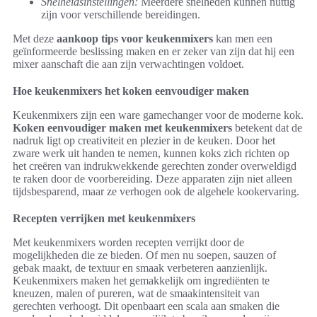
Snelheidsinstellingen:
Meerdere snelheden kunnen nuttig
zijn voor verschillende bereidingen.
Met deze
aankoop tips voor keukenmixers
kan men een
geïnformeerde beslissing maken en er zeker van zijn dat hij een
mixer aanschaft die aan zijn verwachtingen voldoet.
Hoe keukenmixers het koken eenvoudiger maken
Keukenmixers zijn een ware gamechanger voor de moderne kok.
Koken eenvoudiger maken met keukenmixers
betekent dat de
nadruk ligt op creativiteit en plezier in de keuken. Door het
zware werk uit handen te nemen, kunnen koks zich richten op
het creëren van indrukwekkende gerechten zonder overweldigd
te raken door de voorbereiding. Deze apparaten zijn niet alleen
tijdsbesparend, maar ze verhogen ook de algehele kookervaring.
Recepten verrijken met keukenmixers
Met keukenmixers worden recepten verrijkt door de
mogelijkheden die ze bieden. Of men nu soepen, sauzen of
gebak maakt, de textuur en smaak verbeteren aanzienlijk.
Keukenmixers maken het gemakkelijk om ingrediënten te
kneuzen, malen of pureren, wat de smaakintensiteit van
gerechten verhoogt. Dit openbaart een scala aan smaken die