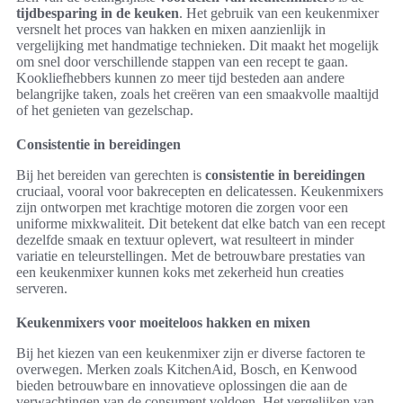
tijdbesparing in de keuken
. Het gebruik van een keukenmixer
versnelt het proces van hakken en mixen aanzienlijk in
vergelijking met handmatige technieken. Dit maakt het mogelijk
om snel door verschillende stappen van een recept te gaan.
Kookliefhebbers kunnen zo meer tijd besteden aan andere
belangrijke taken, zoals het creëren van een smaakvolle maaltijd
of het genieten van gezelschap.
Consistentie in bereidingen
Bij het bereiden van gerechten is
consistentie in bereidingen
cruciaal, vooral voor bakrecepten en delicatessen. Keukenmixers
zijn ontworpen met krachtige motoren die zorgen voor een
uniforme mixkwaliteit. Dit betekent dat elke batch van een recept
dezelfde smaak en textuur oplevert, wat resulteert in minder
variatie en teleurstellingen. Met de betrouwbare prestaties van
een keukenmixer kunnen koks met zekerheid hun creaties
serveren.
Keukenmixers voor moeiteloos hakken en mixen
Bij het kiezen van een keukenmixer zijn er diverse factoren te
overwegen. Merken zoals KitchenAid, Bosch, en Kenwood
bieden betrouwbare en innovatieve oplossingen die aan de
verwachtingen van de consument voldoen. Het vergelijken van