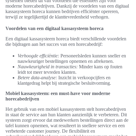
systemen bieden tal van voordelen die essentieel zijn voor
moderne horecabedrijven. Dankzij de voordelen van een digitaal
kassasysteem horeca kunnen bedrijven efficiënter opereren,
terwijl ze tegelijkertijd de klanttevredenheid verhogen.
Voordelen van een digitaal kassasysteem horeca
Een digitaal kassasysteem horeca biedt verschillende voordelen
die bijdragen aan het succes van een horecabedrijf:
Verhoogde efficiëntie:
Personeelsleden kunnen sneller en
nauwkeuriger bestellingen opnemen en afrekenen.
Nauwkeurigheid in transacties:
Minder kans op fouten
leidt tot meer tevreden klanten.
Betere data-analyse:
Inzicht in verkoopcijfers en
klantgedrag helpt bij strategische besluitvorming.
Mobiel kassasysteem: een must-have voor moderne
horecabedrijven
Het gebruik van een mobiel kassasysteem stelt horecabedrijven
in staat de service aan hun klanten aanzienlijk te verbeteren. Dit
systeem zorgt ervoor dat medewerkers bestellingen direct aan de
tafel kunnen opnemen, wat resulteert in snellere service en een
verbeterde customer journey. De flexibiliteit en