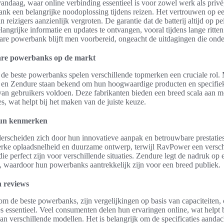
andaag, waar online verbinding essentieel is voor zowel werk als privé
nk een belangrijke noodoplossing tijdens reizen. Het vertrouwen op 
reizigers aanzienlijk vergroten. De garantie dat de batterij altijd op pei
angrijke informatie en updates te ontvangen, vooral tijdens lange ritten
re powerbank blijft men voorbereid, ongeacht de uitdagingen die ond
are powerbanks op de markt
n de beste powerbanks spelen verschillende topmerken een cruciale rol.
en Zendure staan bekend om hun hoogwaardige producten en specifie
van gebruikers voldoen. Deze fabrikanten bieden een breed scala aan m
es, wat helpt bij het maken van de juiste keuze.
un kenmerken
rscheiden zich door hun innovatieve aanpak en betrouwbare prestaties
erke oplaadsnelheid en duurzame ontwerp, terwijl RavPower een versc
 die perfect zijn voor verschillende situaties. Zendure legt de nadruk op
 waardoor hun powerbanks aantrekkelijk zijn voor een breed publiek.
n reviews
m de beste powerbanks, zijn vergelijkingen op basis van capaciteiten,
s essentieel. Veel consumenten delen hun ervaringen online, wat helpt b
van verschillende modellen. Het is belangrijk om de specificaties aandac