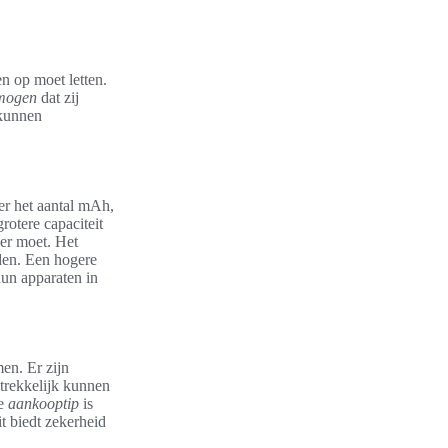
n op moet letten.
mogen
dat zij
 kunnen
er het aantal mAh,
otere capaciteit
der moet. Het
den. Een hogere
hun apparaten in
en. Er zijn
ntrekkelijk kunnen
de
aankooptip
is
t biedt zekerheid