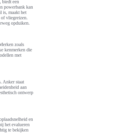
, biedt een
een powerbank kan
l is, maakt het
 of vliegreizen.
erweg opduiken.
 Merken zoals
ke kenmerken die
odellen met
. Anker staat
heidenheid aan
 esthetisch ontwerp
 oplaadsnelheid en
ij het evalueren
htig te bekijken