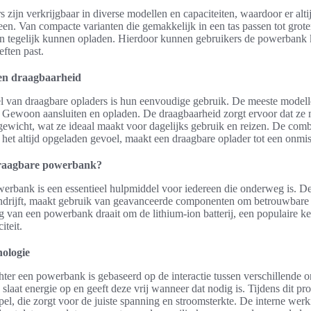
 zijn verkrijgbaar in diverse modellen en capaciteiten, waardoor er alti
reen. Van compacte varianten die gemakkelijk in een tas passen tot grot
n tegelijk kunnen opladen. Hierdoor kunnen gebruikers de powerbank k
eften past.
en draagbaarheid
l van draagbare opladers is hun eenvoudige gebruik. De meeste modell
. Gewoon aansluiten en opladen. De draagbaarheid zorgt ervoor dat ze 
gewicht, wat ze ideaal maakt voor dagelijks gebruik en reizen. De comb
het altijd opgeladen gevoel, maakt een draagbare oplader tot een onmis
draagbare powerbank?
erbank is een essentieel hulpmiddel voor iedereen die onderweg is. De
ndrijft, maakt gebruik van geavanceerde componenten om betrouwbare e
g van een powerbank draait om de lithium-ion batterij, een populaire k
iteit.
ologie
hter een powerbank is gebaseerd op de interactie tussen verschillende 
j slaat energie op en geeft deze vrij wanneer dat nodig is. Tijdens dit p
el, die zorgt voor de juiste spanning en stroomsterkte. De interne wer