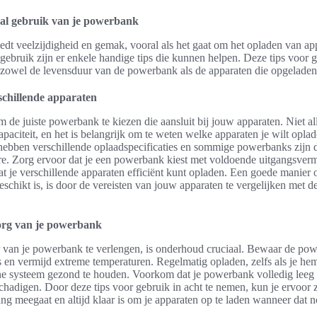
aal gebruik van je powerbank
dt veelzijdigheid en gemak, vooral als het gaat om het opladen van a
 gebruik zijn er enkele handige tips die kunnen helpen. Deze tips voor g
 zowel de levensduur van de powerbank als de apparaten die opgelade
chillende apparaten
om de juiste powerbank te kiezen die aansluit bij jouw apparaten. Niet 
paciteit, en het is belangrijk om te weten welke apparaten je wilt opl
 hebben verschillende oplaadspecificaties en sommige powerbanks zijn 
re. Zorg ervoor dat je een powerbank kiest met voldoende uitgangsverm
at je verschillende apparaten efficiënt kunt opladen. Een goede manier 
schikt is, is door de vereisten van jouw apparaten te vergelijken met de
rg van je powerbank
van je powerbank te verlengen, is onderhoud cruciaal. Bewaar de po
s en vermijd extreme temperaturen. Regelmatig opladen, zelfs als je hem
rne systeem gezond te houden. Voorkom dat je powerbank volledig leeg 
schadigen. Door deze tips voor gebruik in acht te nemen, kun je ervoor 
g meegaat en altijd klaar is om je apparaten op te laden wanneer dat no