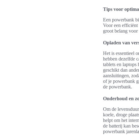
Tips voor optim
Een powerbank bie
Voor een efficiënt
groot belang voor
Opladen van vers
Het is essentieel 
hebben dezelfde ca
tablets en laptops
geschikt dan ande
aansluitingen, zod
of je powerbank ge
de powerbank.
Onderhoud en zo
Om de levensduur 
koele, droge plaat
helpt om het inte
de batterij kan be
powerbank jarenlan