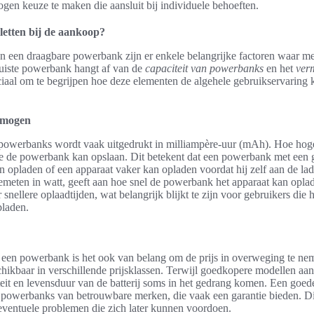
en keuze te maken die aansluit bij individuele behoeften.
letten bij de aankoop?
an een draagbare powerbank zijn er enkele belangrijke factoren waar me
uiste powerbank hangt af van de
capaciteit van powerbanks
en het
ver
uciaal om te begrijpen hoe deze elementen de algehele gebruikservaring
ermogen
 powerbanks wordt vaak uitgedrukt in milliampère-uur (mAh). Hoe hog
ie de powerbank kan opslaan. Dit betekent dat een powerbank met een gr
 opladen of een apparaat vaker kan opladen voordat hij zelf aan de la
meten in watt, geeft aan hoe snel de powerbank het apparaat kan opla
 snellere oplaadtijden, wat belangrijk blijkt te zijn voor gebruikers die 
pladen.
n een powerbank is het ook van belang om de prijs in overweging te nem
chikbaar in verschillende prijsklassen. Terwijl goedkopere modellen aa
teit en levensduur van de batterij soms in het gedrang komen. Een goe
 powerbanks van betrouwbare merken, die vaak een garantie bieden. Di
 eventuele problemen die zich later kunnen voordoen.