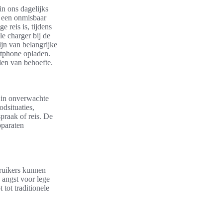
in ons dagelijks
is een onmisbaar
 reis is, tijdens
e charger bij de
jn van belangrijke
rtphone opladen.
den van behoefte.
l in onverwachte
odsituaties,
praak of reis. De
pparaten
bruikers kunnen
 angst voor lege
 tot traditionele