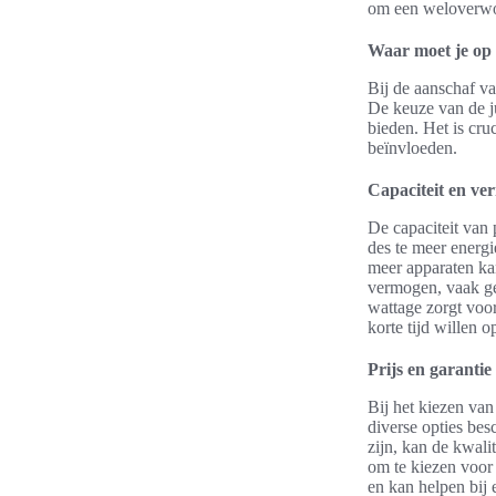
om een weloverwog
Waar moet je op 
Bij de aanschaf v
De keuze van de j
bieden. Het is cr
beïnvloeden.
Capaciteit en v
De capaciteit van
des te meer energ
meer apparaten kan
vermogen, vaak ge
wattage zorgt voor
korte tijd willen o
Prijs en garantie
Bij het kiezen va
diverse opties bes
zijn, kan de kwali
om te kiezen voor
en kan helpen bij