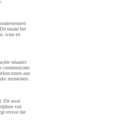
.
 ondersteunen
 Dit maakt het
en, waar en
hte situaties
rin communicatie
tieken tonen aan
itieke momenten.
. Dit soort
erijduur van
gt ervoor dat