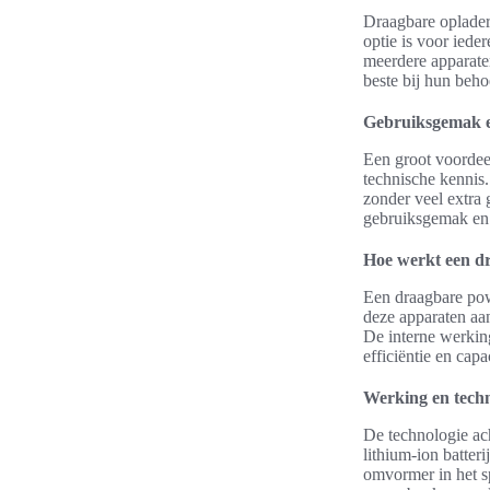
Draagbare opladers
optie is voor iede
meerdere apparate
beste bij hun beho
Gebruiksgemak 
Een groot voordee
technische kennis
zonder veel extra 
gebruiksgemak en 
Hoe werkt een 
Een draagbare pow
deze apparaten aa
De interne werkin
efficiëntie en capac
Werking en techn
De technologie ac
lithium-ion batteri
omvormer in het sp