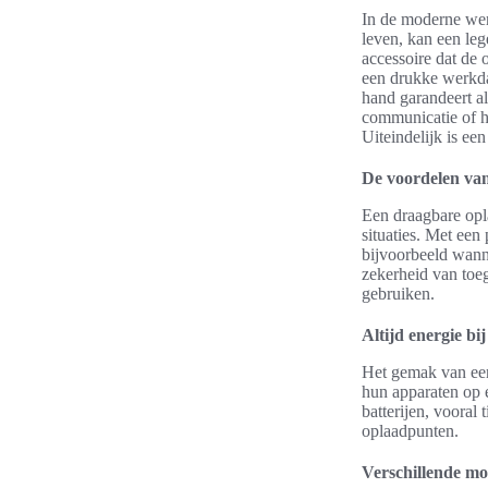
In de moderne were
leven, kan een leg
accessoire dat de 
een drukke werkdag
hand garandeert al
communicatie of he
Uiteindelijk is ee
De voordelen va
Een draagbare opl
situaties. Met een
bijvoorbeeld wanne
zekerheid van toe
gebruiken.
Altijd energie bi
Het gemak van een
hun apparaten op 
batterijen, vooral
oplaadpunten.
Verschillende mo