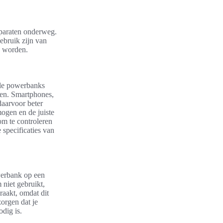
pparaten onderweg.
ebruik zijn van
n worden.
alle powerbanks
aden. Smartphones,
daarvoor beter
ogen en de juiste
om te controleren
 specificaties van
werbank op een
 niet gebruikt,
raakt, omdat dit
zorgen dat je
dig is.