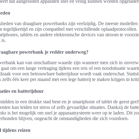
ert dat aangesloten apparaten snel en veilig kunnen worden opgeladen
heden
heden van draagbare powerbanks zijn veelzijdig. De meeste modellen
 tegelijkertijd en zijn compatibel met verschillende oplaadprotocollen.
tphones, tablets en andere elektronische devices van stroom te voorzi
is.
raagbare powerbank je redder onderweg?
erbank kan van onschatbare waarde zijn wanneer men zich in onverwac
 gaat om een lange vertraging tijdens een reis of een noodsituatie waa
odzaak voor een betrouwbare batterijduur wordt vaak onderschat. Statis
s zelfs één keer per maand met een lege batterij te maken krijgen in kr
aties en batterijduur
e midden in een drukke stad bent en je smartphone of tablet de geest geeft
ten kan leiden tot stress of zelfs gevaarlijke situaties. Dankzij de batt
s is het mogelijk om snel je apparaatsysteem weer op te laden. Dit zor
 verbonden blijven, ongeacht de omstandigheden die zich voordoen.
tijdens reizen