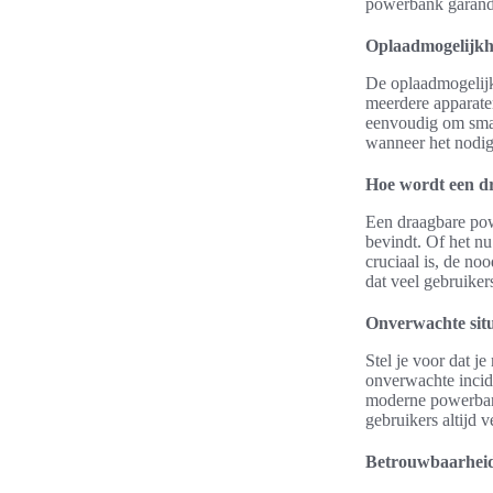
powerbank garande
Oplaadmogelijk
De oplaadmogelijk
meerdere apparaten
eenvoudig om smar
wanneer het nodig 
Hoe wordt een d
Een draagbare pow
bevindt. Of het nu
cruciaal is, de no
dat veel gebruiker
Onverwachte situ
Stel je voor dat j
onverwachte inciden
moderne powerbank
gebruikers altijd
Betrouwbaarheid 