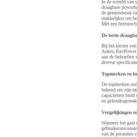
In de wereld van v
draagbare powerba
de gemoedsrust van 
makkelijker om bel
Met een betrouwba
De beste draagb
Bij het kiezen va
Anker, RavPower 
aan de behoeften 
diverse specificati
Topmerken en h
De topmerken onde
bekend om zijn st
capaciteiten biedt
en gebruiksgemak,
Vergelijkingen e
Wanneer het gaat o
gebruikersrecensie
van de prestaties 