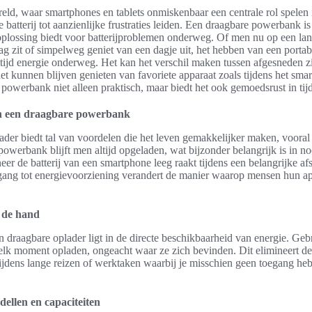
ld, waar smartphones en tablets onmiskenbaar een centrale rol spelen 
e batterij tot aanzienlijke frustraties leiden. Een draagbare powerbank 
oplossing biedt voor batterijproblemen onderweg. Of men nu op een lange
 zit of simpelweg geniet van een dagje uit, het hebben van een portabl
tijd energie onderweg. Het kan het verschil maken tussen afgesneden zi
t kunnen blijven genieten van favoriete apparaat zoals tijdens het sma
n powerbank niet alleen praktisch, maar biedt het ook gemoedsrust in tij
n een draagbare powerbank
ader biedt tal van voordelen die het leven gemakkelijker maken, voora
 powerbank blijft men altijd opgeladen, wat bijzonder belangrijk is in no
er de batterij van een smartphone leeg raakt tijdens een belangrijke afs
gang tot energievoorziening verandert de manier waarop mensen hun a
j de hand
 draagbare oplader ligt in de directe beschikbaarheid van energie. Ge
elk moment opladen, ongeacht waar ze zich bevinden. Dit elimineert de
 tijdens lange reizen of werktaken waarbij je misschien geen toegang hebt
dellen en capaciteiten