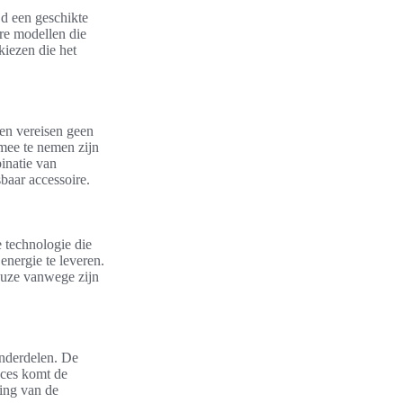
jd een geschikte
ere modellen die
iezen die het
en vereisen geen
mee te nemen zijn
inatie van
baar accessoire.
 technologie die
nergie te leveren.
euze vanwege zijn
onderdelen. De
roces komt de
king van de