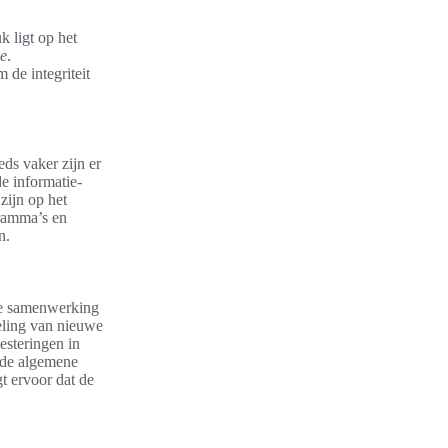
 ligt op het
ie
.
 de integriteit
ds vaker zijn er
e informatie-
zijn op het
gramma’s en
n.
De samenwerking
keling van nieuwe
esteringen in
n de algemene
t ervoor dat de