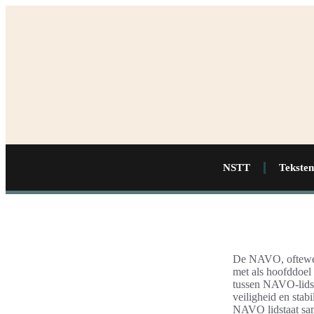
NSTT
Teksten
De NAVO, oftewel
met als hoofddoel
tussen NAVO-lidsta
veiligheid en stab
NAVO lidstaat same