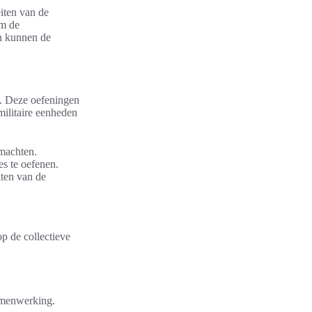
iten van de
om de
en kunnen de
d. Deze oefeningen
militaire eenheden
tmachten.
s te oefenen.
iten van de
p de collectieve
samenwerking.