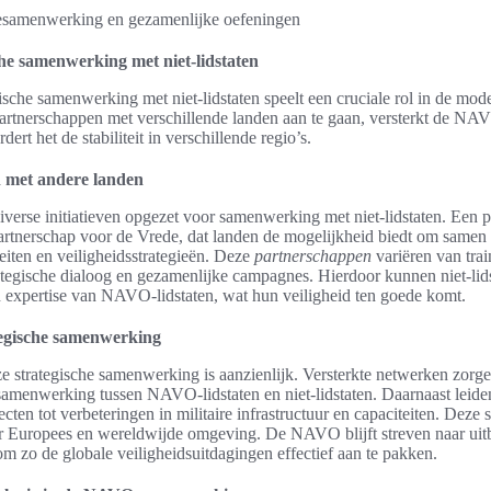
e samenwerking met niet-lidstaten
che samenwerking met niet-lidstaten speelt een cruciale rol in de mod
rtnerschappen met verschillende landen aan te gaan, versterkt de NAV
dert het de stabiliteit in verschillende regio’s.
 met andere landen
erse initiatieven opgezet voor samenwerking met niet-lidstaten. Een 
Partnerschap voor de Vrede, dat landen de mogelijkheid biedt om samen
eiten en veiligheidsstrategieën. Deze
partnerschappen
variëren van trai
ategische dialoog en gezamenlijke campagnes. Hierdoor kunnen niet-lids
n expertise van NAVO-lidstaten, wat hun veiligheid ten goede komt.
tegische samenwerking
e strategische samenwerking is aanzienlijk. Versterkte netwerken zorge
amenwerking tussen NAVO-lidstaten en niet-lidstaten. Daarnaast leide
cten tot verbeteringen in militaire infrastructuur en capaciteiten. Deze
ger Europees en wereldwijde omgeving. De NAVO blijft streven naar uit
m zo de globale veiligheidsuitdagingen effectief aan te pakken.