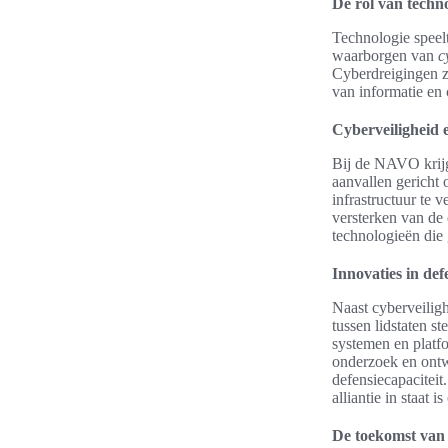
De rol van tech
Technologie speel
waarborgen van
c
Cyberdreigingen zi
van informatie en
Cyberveiligheid e
Bij de NAVO krijgt
aanvallen gericht
infrastructuur te 
versterken van de 
technologieën die 
Innovaties in def
Naast cyberveilig
tussen lidstaten s
systemen en platfo
onderzoek en ontwi
defensiecapacitei
alliantie in staat
De toekomst va