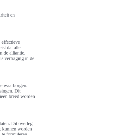
iteit en
 effectieve
st dat alle
 de alliantie.
s vertraging in de
te waarborgen.
singen. Dit
egieën breed worden
aten. Dit overleg
ijk kunnen worden
 te formuleren,