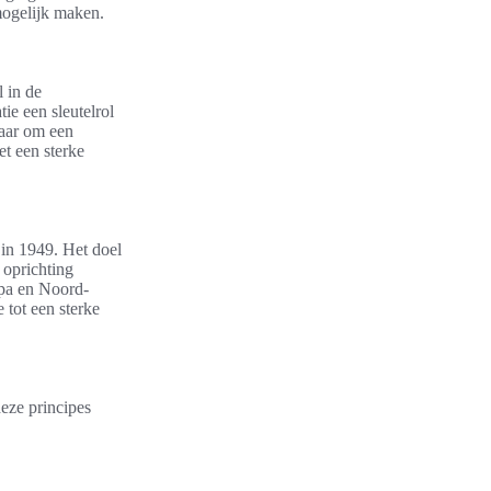
mogelijk maken.
 in de
ie een sleutelrol
naar om een
et een sterke
in 1949. Het doel
 oprichting
pa en Noord-
 tot een sterke
eze principes