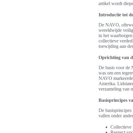
artikel wordt die
Introductie tot 
De NAVO, oftewel 
wereldwijde veilig
in het waarborgen 
collectieve verded
toewijding aan de
Oprichting van
De basis voor de 
was om een tegenw
NAVO markeerde he
Amerika. Lidstaten
verzameling van mi
Basisprincipes 
De basisprincipes
vallen onder ander
Collectieve 
Respect voo