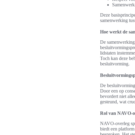
Samenwerking
Deze basisprincipe
samenwerking tus
Hoe werkt de sa
De samenwerking N
besluitvormingspro
lidstaten instemme
Toch kan deze beh
besluitvorming.
Besluitvormings
De besluitvormin
Door een op consen
bevordert niet all
gesteund, wat cruci
Rol van NAVO-o
NAVO-overleg spee
biedt een platfor
besproken. Het ste