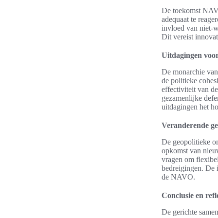
De toekomst NAVO
adequaat te reage
invloed van niet-
Dit vereist innova
Uitdagingen voo
De monarchie van 
de politieke cohesi
effectiviteit van 
gezamenlijke defen
uitdagingen het ho
Veranderende ge
De geopolitieke 
opkomst van nieuw
vragen om flexibel
bedreigingen. De 
de NAVO.
Conclusie en ref
De gerichte samen