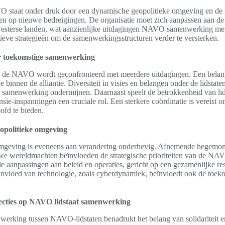
 staat onder druk door een dynamische geopolitieke omgeving en d
ren op nieuwe bedreigingen. De organisatie moet zich aanpassen aan d
westerse landen, wat aanzienlijke uitdagingen NAVO samenwerking met
tieve strategieën om de samenwerkingsstructuren verder te versterken.
r toekomstige samenwerking
de NAVO wordt geconfronteerd met meerdere uitdagingen. Een belangr
e binnen de alliantie. Diversiteit in visies en belangen onder de lidstate
de samenwerking ondermijnen. Daarnaast speelt de betrokkenheid van lid
sie-inspanningen een cruciale rol. Een sterkere coördinatie is vereist 
ofd te bieden.
opolitieke omgeving
omgeving is eveneens aan verandering onderhevig. Afnemende hegemon
e wereldmachten beïnvloeden de strategische prioriteiten van de NAV
e aanpassingen aan beleid en operaties, gericht op een gezamenlijke re
invloed van technologie, zoals cyberdynamiek, beïnvloedt ook de toek
lecties op NAVO lidstaat samenwerking
werking tussen NAVO-lidstaten benadrukt het belang van solidariteit 