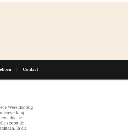
hebben
Contact
eede Wereldoorlog
 samenwerking
nternationale
ollen zorgt de
gingen. In dit