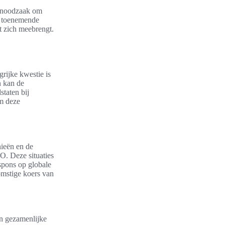
e noodzaak om
e toenemende
 zich meebrengt.
ijke kwestie is
n kan de
staten bij
om deze
ieën en de
O. Deze situaties
spons op globale
omstige koers van
en gezamenlijke