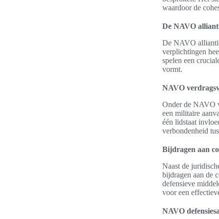
waardoor de cohes
De NAVO allianti
De NAVO alliantie
verplichtingen he
spelen een crucial
vormt.
NAVO verdragsve
Onder de NAVO ver
een militaire aanv
één lidstaat invlo
verbondenheid tus
Bijdragen aan co
Naast de juridisch
bijdragen aan de c
defensieve middele
voor een effectie
NAVO defensiesa