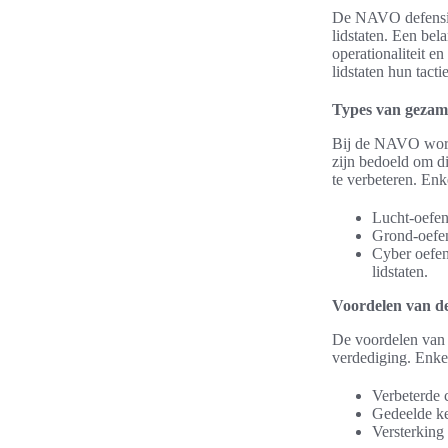
De NAVO defensies
lidstaten. Een bel
operationaliteit 
lidstaten hun tacti
Types van gezame
Bij de NAVO wordt
zijn bedoeld om d
te verbeteren. Enk
Lucht-oefen
Grond-oefen
Cyber oefeni
lidstaten.
Voordelen van d
De voordelen van 
verdediging. Enkel
Verbeterde 
Gedeelde ke
Versterking