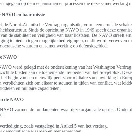
per ingegaan op de mechanismen en processen die deze samenwerking 
de NAVO en haar missie
de Noord-Atlantische Verdragsorganisatie, vormt een cruciale schakel
heidsstructuur. Sinds de oprichting NAVO in 1949 speelt deze organisat
van de stabiliteit en veiligheid van haar lidstaten. De NAVO streeft er
iging te bieden tegen mogelijke bedreigingen, en dit wordt verweven m
mocratische waarden en samenwerking op defensiegebied.
 de NAVO
NAVO werd gelegd met de ondertekening van het Washington Verdrag 
icht te bieden aan de toenemende invloeden van het Sovjetblok. Deze
t begin van een nieuw tijdperk voor militaire samenwerking in Euro
 verplichtten zich om elkaar te steunen in tijden van conflict, wat leidde
ddelen en militaire capaciteiten.
van de NAVO
 NAVO vormen de fundamenten waar deze organisatie op rust. Onder d
e:
verdediging, zoals vastgelegd in Artikel 5 van het verdrag.
r democratische waarden en mensenrechten.