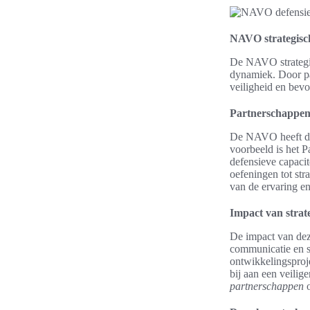
NAVO strategisch
De NAVO strategis
dynamiek. Door pa
veiligheid en bevor
Partnerschappen
De NAVO heeft div
voorbeeld is het 
defensieve capacit
oefeningen tot str
van de ervaring e
Impact van stra
De impact van dez
communicatie en s
ontwikkelingsproje
bij aan een veili
partnerschappen
o