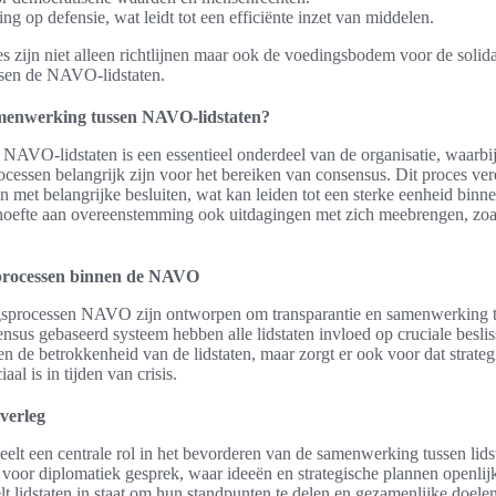
 op defensie, wat leidt tot een efficiënte inzet van middelen.
s zijn niet alleen richtlijnen maar ook de voedingsbodem voor de solidar
sen de NAVO-lidstaten.
menwerking tussen NAVO-lidstaten?
AVO-lidstaten is een essentieel onderdeel van de organisatie, waarbij
cessen belangrijk zijn voor het bereiken van consensus. Dit proces verei
n met belangrijke besluiten, wat kan leiden tot een sterke eenheid binnen
oefte aan overeenstemming ook uitdagingen met zich meebrengen, zoal
processen binnen de NAVO
gsprocessen NAVO zijn ontworpen om transparantie en samenwerking 
sus gebaseerd systeem hebben alle lidstaten invloed op cruciale beslis
een de betrokkenheid van de lidstaten, maar zorgt er ook voor dat strat
aal is in tijden van crisis.
verleg
lt een centrale rol in het bevorderen van de samenwerking tussen lidst
m voor diplomatiek gesprek, waar ideeën en strategische plannen openl
lt lidstaten in staat om hun standpunten te delen en gezamenlijke doelen