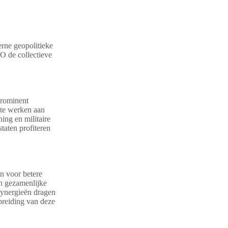
erne geopolitieke
O de collectieve
prominent
 te werken aan
ning en militaire
taten profiteren
n voor betere
n gezamenlijke
 synergieën dragen
breiding van deze