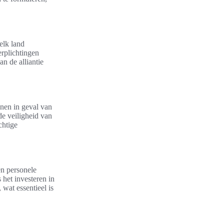
elk land
rplichtingen
an de alliantie
unen in geval van
de veiligheid van
chtige
en personele
 het investeren in
 wat essentieel is