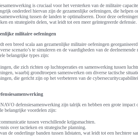
amenwerking is cruciaal voor het versterken van de militaire capacite
angrijk onderdeel hiervan zijn de gezamenlijke oefeningen, die helpen 
en samenwerking tussen de landen te optimaliseren. Door deze oefening
eken en strategieën delen, wat leidt tot een meer geïntegreerde defensie.
nlijke militaire oefeningen
 een breed scala aan gezamenlijke militaire oefeningen georganiseer
iverse scenario’s te simuleren en de vaardigheden van de deelnemende 
ele belangrijke types zijn:
ingen, die zich richten op luchtoperaties en samenwerking tussen luch
ingen, waarbij grondtroepen samenwerken om diverse tactische situatie
ngen, die gericht zijn op het verbeteren van de cybersecuritycapabilite
efensiesamenwerking
NAVO defensiesamenwerking zijn talrijk en hebben een grote impact o
e belangrijke voordelen zijn:
communicatie tussen verschillende krijgsmachten.
nnis over tactieken en strategische planning.
 van de onderlinge banden tussen lidstaten, wat leidt tot een hechtere 