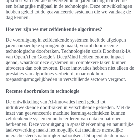
opkomst van neurale netwerken in de jaren tachtig markeerde
een belangrijke mijlpaal in de technologie. Deze ontwikkelingen
hebben geleid tot de geavanceerde systemen die we vandaag de
dag kennen.
Hoe ver zijn we met zelfdenkende algoritmes?
De vooruitgang in zelfdenkende systemen heeft de afgelopen
jaren aanzienlijke sprongen gemaakt, vooral door recente
technologische doorbraken. Technologieën zoals Doorbraak-IA
van OpenAI en Google’s DeepMind hebben enorme impact
gehad, waardoor deze systemen nu complexere taken kunnen
uitvoeren dan ooit tevoren. Deze innovaties hebben niet alleen de
prestaties van algoritmes verbeterd, maar ook hun
toepassingsmogelijkheden in verschillende sectoren vergroot.
Recente doorbraken in technologie
De ontwikkeling van AI-innovaties heeft geleid tot
indrukwekkende doorbraken in verschillende gebieden. Met de
inzet van geavanceerde machine learning-technieken kunnen
zelfdenkende systemen nu beter leren van data en patronen
herkennen. Deze vooruitgang in spraakherkenning en natuurlijke
taalverwerking maakt het mogelijk dat machines menselijke
interactie steeds natuurlijker nabootsen. Dit opent de deur naar