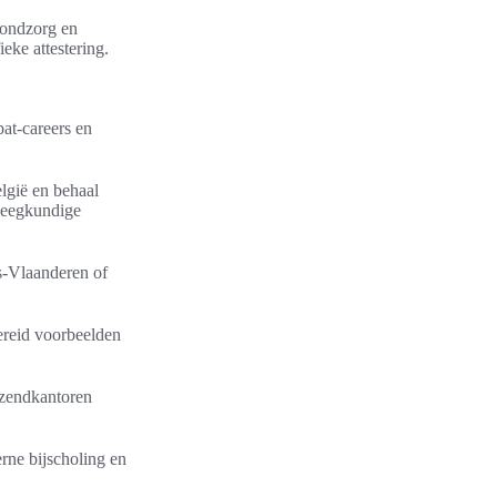
wondzorg en
eke attestering.
at-careers en
elgië en behaal
pleegkundige
is-Vlaanderen of
ereid voorbeelden
itzendkantoren
rne bijscholing en