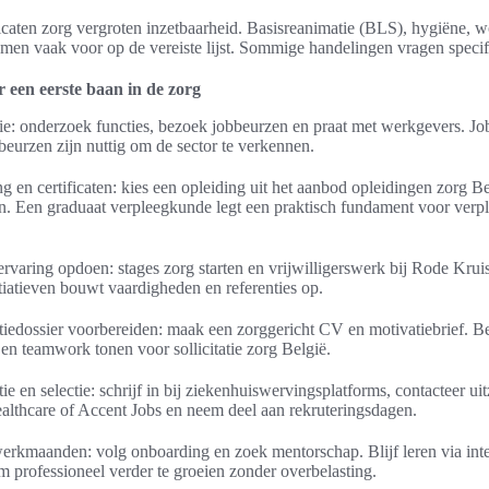
icaten zorg vergroten inzetbaarheid. Basisreanimatie (BLS), hygiëne, 
omen vaak voor op de vereiste lijst. Sommige handelingen vragen specifi
 een eerste baan in de zorg
ie: onderzoek functies, bezoek jobbeurzen en praat met werkgevers. Job
urzen zijn nuttig om de sector te verkennen.
 en certificaten: kies een opleiding uit het aanbod opleidingen zorg B
ten. Een graduaat verpleegkunde legt een praktisch fundament voor ver
rvaring opdoen: stages zorg starten en vrijwilligerswerk bij Rode Kru
atieven bouwt vaardigheden en referenties op.
atiedossier voorbereiden: maak een zorggericht CV en motivatiebrief. B
en teamwork tonen voor sollicitatie zorg België.
tie en selectie: schrijf in bij ziekenhuiswervingsplatforms, contacteer u
althcare of Accent Jobs en neem deel aan rekruteringsdagen.
erkmaanden: volg onboarding en zoek mentorschap. Blijf leren via inte
om professioneel verder te groeien zonder overbelasting.