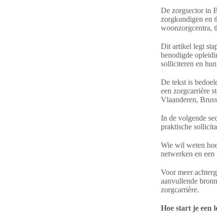
De zorgsector in B
zorgkundigen en t
woonzorgcentra, th
Dit artikel legt st
benodigde opleidi
solliciteren en hu
De tekst is bedoel
een zorgcarrière s
Vlaanderen, Bruss
In de volgende sec
praktische sollici
Wie wil weten hoe 
netwerken en een l
Voor meer achtergr
aanvullende bron
zorgcarrière.
Hoe start je een 