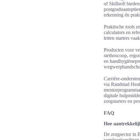
of Skillsoft biede
postgraduaatoptie
erkenning én prakt
Praktische tools e
calculators en re
letten starters va
Producten voor ve
stethoscoop, ergo
en handhygiënepro
wegwerphandschoe
Carrière-onderste
via Randstad Heal
mentorprogramma’s
digitale hulpmidde
zorgstarters en pr
FAQ
Hoe aantrekkelijk
De zorgsector in B
verpleegkundigen,