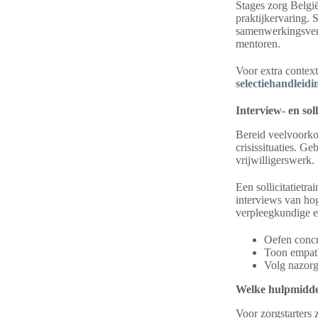
Stages zorg Belgi
praktijkervaring. 
samenwerkingsverb
mentoren.
Voor extra context
selectiehandleidi
Interview- en soll
Bereid veelvoorko
crisissituaties. G
vrijwilligerswerk.
Een sollicitatietr
interviews van ho
verpleegkundige en
Oefen concr
Toon empath
Volg nazorg
Welke hulpmiddel
Voor zorgstarters