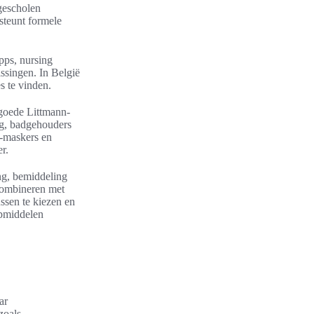
ogescholen
steunt formele
pps, nursing
ssingen. In België
s te vinden.
 goede Littmann-
ng, badgehouders
2-maskers en
r.
ng, bemiddeling
 combineren met
sen te kiezen en
lpmiddelen
ar
zoals