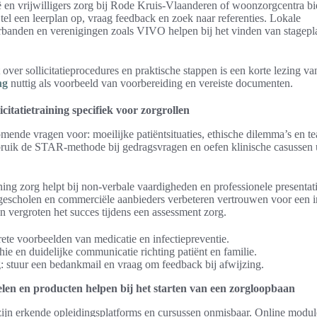
ë en vrijwilligers zorg bij Rode Kruis-Vlaanderen of woonzorgcentra b
Stel een leerplan op, vraag feedback en zoek naar referenties. Lokale
anden en verenigingen zoals VIVO helpen bij het vinden van stagepl
 over sollicitatieprocedures en praktische stappen is een korte lezing v
ng
nuttig als voorbeeld van voorbereiding en vereiste documenten.
icitatietraining specifiek voor zorgrollen
mende vragen voor: moeilijke patiëntsituaties, ethische dilemma’s en 
ebruik de STAR-methode bij gedragsvragen en oefen klinische casussen u
aining zorg helpt bij non-verbale vaardigheden en professionele presenta
gescholen en commerciële aanbieders verbeteren vertrouwen voor een i
 vergroten het succes tijdens een assessment zorg.
ete voorbeelden van medicatie en infectiepreventie.
ie en duidelijke communicatie richting patiënt en familie.
: stuur een bedankmail en vraag om feedback bij afwijzing.
en en producten helpen bij het starten van een zorgloopbaan
 zijn erkende opleidingsplatforms en cursussen onmisbaar. Online modu