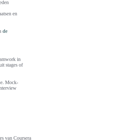
ieden
aatsen en
an
de
teamwork in
it stages of
tie. Mock-
nterview
les van Coursera