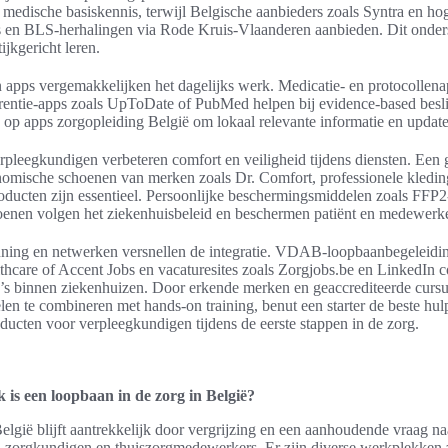
n medische basiskennis, terwijl Belgische aanbieders zoals Syntra en h
s en BLS-herhalingen via Rode Kruis-Vlaanderen aanbieden. Dit onder
ijkgericht leren.
n apps vergemakkelijken het dagelijks werk. Medicatie- en protocollena
ferentie-apps zoals UpToDate of PubMed helpen bij evidence-based besli
ak op apps zorgopleiding België om lokaal relevante informatie en update
rpleegkundigen verbeteren comfort en veiligheid tijdens diensten. Een
nomische schoenen van merken zoals Dr. Comfort, professionele kledi
ducten zijn essentieel. Persoonlijke beschermingsmiddelen zoals FFP
nen volgen het ziekenhuisbeleid en beschermen patiënt en medewerke
uning en netwerken versnellen de integratie. VDAB-loopbaanbegeleidi
thcare of Accent Jobs en vacaturesites zoals Zorgjobs.be en LinkedIn
 binnen ziekenhuizen. Door erkende merken en geaccrediteerde cursus
len te combineren met hands-on training, benut een starter de beste hu
oducten voor verpleegkundigen tijdens de eerste stappen in de zorg.
 is een loopbaan in de zorg in België?
elgië blijft aantrekkelijk door vergrijzing en een aanhoudende vraag na
 zorgkundigen en thuiszorgmedewerkers. Er zijn diverse werkplekken 