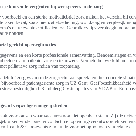
m je kansen te vergroten bij werkgevers in de zorg
 voorbeeld en een sterke motivatiebrief zorg maken het verschil bij eers
te taken bevat, zoals medicatietoediening, wondzorg en verpleegkundig
ma’s en relevante certificaten toe. Gebruik cv tips verpleegkundige om
ar te houden.
ief gericht op zorgfuncties
gegevens en een korte professionele samenvatting. Benoem stages en vr
orbeelden van patiëntenzorg en teamwerk. Vermeld het werk binnen mult
met palliatieve zorg indien van toepassing.
vatiebrief zorg waarom de zorgsector aanspreekt en link concrete situati
 bijvoorbeeld patiëntgerichte zorg in UZ Gent. Geef beschikbaarheid v
n stressbestendigheid. Raadpleeg CV-templates van VDAB of Europass
ge- of vrijwilligersmogelijkheden
aak voor kansen waar vacatures nog niet openbaar staan. Zij die netw
gebruiken vinden sneller contact met opleidingsverantwoordelijken en 
en Health & Care-events zijn nuttig voor het opbouwen van relaties.