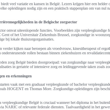
 biedt veel variatie en kansen in België. Lezers krijgen hier een helder 
elke opleidingen nodig zijn en een praktisch stappenplan om van nul na
rrièremogelijkheden in de Belgische zorgsector
tor omvat uiteenlopende functies. Voorbeelden zijn verpleegkundige f
 Gent of het Universitair Ziekenhuis Brussel, zorgkundige in woonzor
ge bij lokale thuiszorgorganisaties.
 verder kijken naar beroepen als vroedvrouw, kinesitherapeut of ergot
 ondersteunende rollen bestaan binnen ziekenhuizen en revalidatiecent
eden zorg België bieden doorgroeipad: van zorgkundige naar verpleegk
alisaties in geriatrie of intensieve zorg en leidinggevende taken zoals z
ngen en erkenningen
 starten vaak met een graduaat verpleegkunde of bachelor verpleegkun
 zoals HOGENT en Thomas More. Zorgkundige-opleidingen zijn beschi
 verpleegkundige België is cruciaal wanneer het diploma in het buitenl
ia NARIC of relevante federale diensten. Taalvaardigheid in het gewest