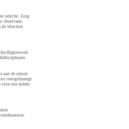
te selectie. Zorg
e observatie.
 de structuur
ijwilligerswerk
idisciplinaire
es aan de missie
oor onregelmatige
 voor een helder
erken
coördinatoren.