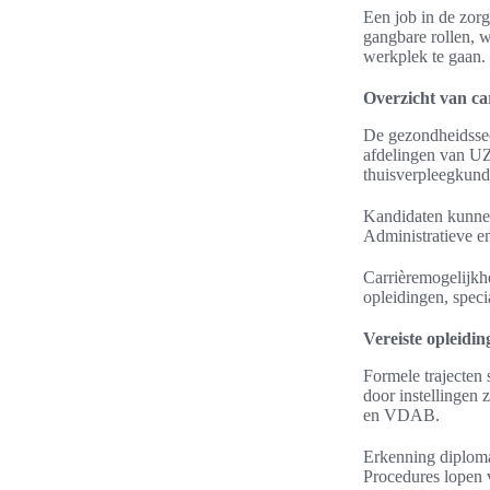
Een job in de zorg
gangbare rollen, w
werkplek te gaan.
Overzicht van ca
De gezondheidssec
afdelingen van UZ
thuisverpleegkundi
Kandidaten kunnen
Administratieve en
Carrièremogelijkh
opleidingen, speci
Vereiste opleidi
Formele trajecten
door instellingen
en VDAB.
Erkenning diploma
Procedures lopen v