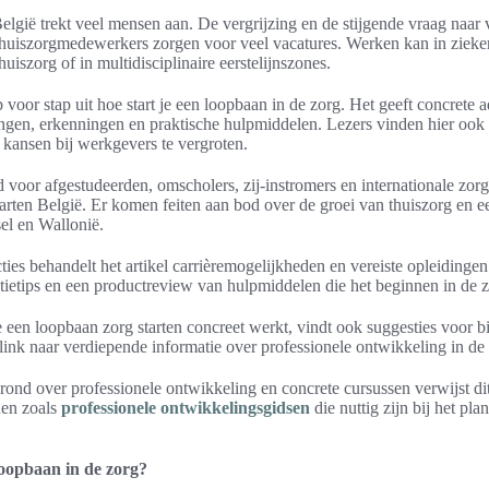
elgië trekt veel mensen aan. De vergrijzing en de stijgende vraag naar
huiszorgmedewerkers zorgen voor veel vacatures. Werken kan in zieke
uiszorg of in multidisciplinaire eerstelijnszones.
ap voor stap uit hoe start je een loopbaan in de zorg. Het geeft concrete
ngen, erkenningen en praktische hulpmiddelen. Lezers vinden hier ook t
n kansen bij werkgevers te vergroten.
d voor afgestudeerden, omscholers, zij-instromers en internationale zorg
tarten België. Er komen feiten aan bod over de groei van thuiszorg en ee
el en Wallonië.
ties behandelt het artikel carrièremogelijkheden en vereiste opleidinge
tatietips en een productreview van hulpmiddelen die het beginnen in de 
een loopbaan zorg starten concreet werkt, vindt ook suggesties voor b
ink naar verdiepende informatie over professionele ontwikkeling in de 
ond over professionele ontwikkeling en concrete cursussen verwijst dit 
nen zoals
professionele ontwikkelingsgidsen
die nuttig zijn bij het pl
loopbaan in de zorg?