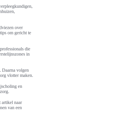
 verpleegkundigen,
nhuizen,
 adviezen over
ips om gericht te
professionals die
rstelijnszones in
n. Daarna volgen
zorg vlotter maken.
ijscholing en
zorg.
artikel naar
annen van een