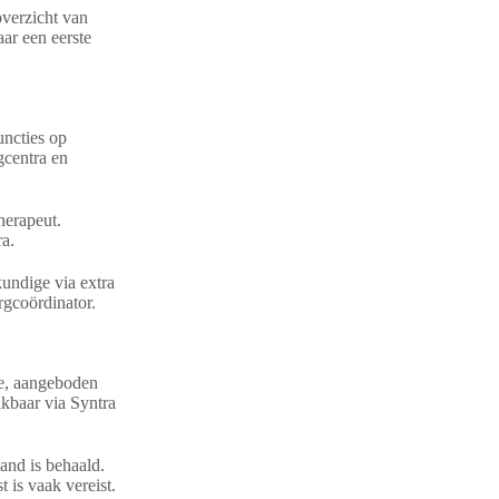
overzicht van
ar een eerste
uncties op
gcentra en
herapeut.
ra.
undige via extra
orgcoördinator.
de, aangeboden
kbaar via Syntra
and is behaald.
 is vaak vereist.