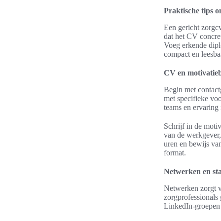
Praktische tips o
Een gericht zorgcv
dat het CV concre
Voeg erkende diplo
compact en leesba
CV en motivatiebr
Begin met contact
met specifieke vo
teams en ervaring 
Schrijf in de moti
van de werkgever,
uren en bewijs va
format.
Netwerken en sta
Netwerken zorgt v
zorgprofessionals 
LinkedIn-groepen 