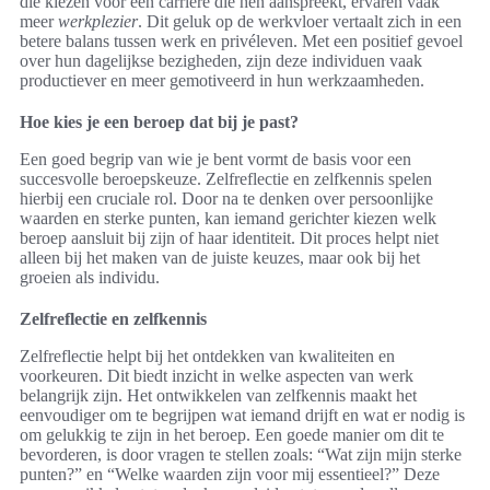
die kiezen voor een carrière die hen aanspreekt, ervaren vaak
meer
werkplezier
. Dit geluk op de werkvloer vertaalt zich in een
betere balans tussen werk en privéleven. Met een positief gevoel
over hun dagelijkse bezigheden, zijn deze individuen vaak
productiever en meer gemotiveerd in hun werkzaamheden.
Hoe kies je een beroep dat bij je past?
Een goed begrip van wie je bent vormt de basis voor een
succesvolle beroepskeuze. Zelfreflectie en zelfkennis spelen
hierbij een cruciale rol. Door na te denken over persoonlijke
waarden en sterke punten, kan iemand gerichter kiezen welk
beroep aansluit bij zijn of haar identiteit. Dit proces helpt niet
alleen bij het maken van de juiste keuzes, maar ook bij het
groeien als individu.
Zelfreflectie en zelfkennis
Zelfreflectie helpt bij het ontdekken van kwaliteiten en
voorkeuren. Dit biedt inzicht in welke aspecten van werk
belangrijk zijn. Het ontwikkelen van zelfkennis maakt het
eenvoudiger om te begrijpen wat iemand drijft en wat er nodig is
om gelukkig te zijn in het beroep. Een goede manier om dit te
bevorderen, is door vragen te stellen zoals: “Wat zijn mijn sterke
punten?” en “Welke waarden zijn voor mij essentieel?” Deze