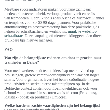
Meetbare succesindicatoren maken voortgang zichtbaar:
medewerkerstevredenheid, verloop, productiviteit en realisatie
van teamdoelen. Gebruik tools zoals Asana of Microsoft Planner
en templates voor 30-60-90-dagenplannen. Voor praktische
automatisering en procesverbetering kan deze praktische gids
helpen bij schaalbaarheid en workflows:
maak je webshop
schaalbaar
. Deze aanpak geeft nieuwe leidinggevenden direct
bruikbare tips nieuwe manager.
FAQ
Wat zijn de belangrijkste redenen om door te groeien naar
teamleider in België?
Voor medewerkers biedt teamleiderschap meer invloed op
beslissingen, grotere verantwoordelijkheid en vaak een hoger
salaris. Voor organisaties levert het betere coördinatie, hogere
productiviteit en sterke interne talentpijplijnen op. In de
Belgische context zorgen doorgroeimogelijkheden ook voor
behoud van personeel in sectoren zoals telecom (Proximus),
logistiek (bpost) en productie (Umicore).
Welke harde en zachte vaardigheden zijn het belangrijkst
voor een beginnende teamleider?