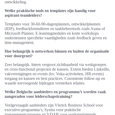
ontwikkeling.
Welke praktische tools en templates zijn handig voor
aspirant-teamleiders?
Templates voor 30-60-90-dagenplannen, ontwikkelplannen
(IDP), feedbackformulieren en taakbeheertools zoals Asana of
Microsoft Planner. E-learningmodules en korte workshops
ondersteunen specifieke vaardigheden zoals feedback geven en
time-management.
Hoe belangrijk is netwerken binnen en buiten de organisatie
voor doorgroei?
Zeer belangrijk. Intern vergroot zichtbaarheid via werkgroepen
en cross-functional projecten de kansen. Extern bieden LinkedIn,
vakverenigingen en events (bv. Voka-activiteiten, HR.events)
toegang tot kansen en best practices. Consistente follow-up en
waarde toevoegende bijdragen versterken relaties.
Welke Belgische aanbieders en programma’s worden vaak
aangeraden voor leiderschapstraining?
Veelgevraagde aanbieders zijn Vlerick Business School voor
executive-programma’s, Syntra voor praktische
managementcursussen en VDAB voor werkgerelateerde