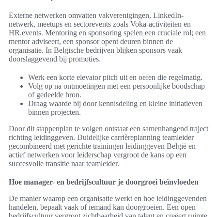
Externe netwerken omvatten vakverenigingen, LinkedIn-
netwerk, meetups en sectorevents zoals Voka-activiteiten en
HR.events. Mentoring en sponsoring spelen een cruciale rol; een
mentor adviseert, een sponsor opent deuren binnen de
organisatie. In Belgische bedrijven blijken sponsors vaak
doorslaggevend bij promoties.
Werk een korte elevator pitch uit en oefen die regelmatig.
Volg op na ontmoetingen met een persoonlijke boodschap
of gedeelde bron.
Draag waarde bij door kennisdeling en kleine initiatieven
binnen projecten.
Door dit stappenplan te volgen ontstaat een samenhangend traject
richting leidinggeven. Duidelijke carrièreplanning teamleider
gecombineerd met gerichte trainingen leidinggeven België en
actief netwerken voor leiderschap vergroot de kans op een
succesvolle transitie naar teamleider.
Hoe manager- en bedrijfscultuur je doorgroei beïnvloeden
De manier waarop een organisatie werkt en hoe leidinggevenden
handelen, bepaalt vaak of iemand kan doorgroeien. Een open
bedrijfscultuur vergroot zichtbaarheid van talent en creëert ruimte