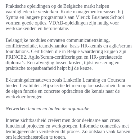
Praktische opleidingen op de Belgische markt helpen
vaardigheden te versterken. Korte managementcursussen bij
Syntra en langere programma’s aan Vlerick Business School
vormen goede opties. VDAB-opleidingen zijn nuttig voor
werkzoekenden en heroriëntatie.
Belangrijke modules omvatten communicatietraining,
conflictresolutie, teamdynamica, basis HR-kennis en agile/scrum
foundations. Certificaten die in België waardering krijgen zijn
PRINCE2, Agile/Scrum-certificeringen en HR-gerelateerde
diploma’s. Een afweging tussen kosten, tijdsinvestering en
praktische toepasbaarheid helpt bij de keuze.
E-learningalternatieven zoals LinkedIn Learning en Coursera
bieden flexibiliteit. Bij selectie let men op toepasbaarheid binnen
de eigen functie en concrete opdrachten die kennis naar de
werkvloer brengen.
Netwerken binnen en buiten de organisatie
Interne zichtbaarheid creëert men door deelname aan cross-
functional projecten en werkgroepen. Informele connecties met
leidinggevenden versterken dit proces. Zo ontstaan vaak kansen
om leiderschapsrollen te tonen.