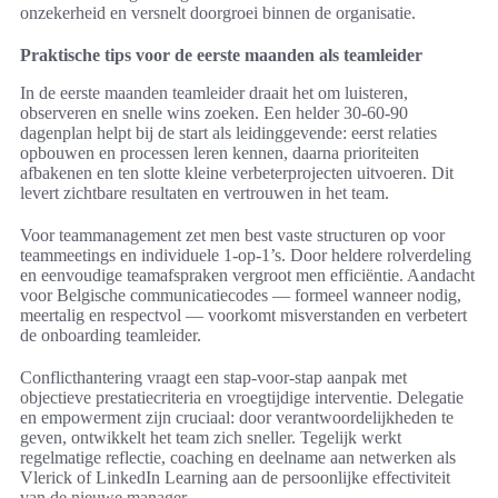
onzekerheid en versnelt doorgroei binnen de organisatie.
Praktische tips voor de eerste maanden als teamleider
In de eerste maanden teamleider draait het om luisteren,
observeren en snelle wins zoeken. Een helder 30-60-90
dagenplan helpt bij de start als leidinggevende: eerst relaties
opbouwen en processen leren kennen, daarna prioriteiten
afbakenen en ten slotte kleine verbeterprojecten uitvoeren. Dit
levert zichtbare resultaten en vertrouwen in het team.
Voor teammanagement zet men best vaste structuren op voor
teammeetings en individuele 1-op-1’s. Door heldere rolverdeling
en eenvoudige teamafspraken vergroot men efficiëntie. Aandacht
voor Belgische communicatiecodes — formeel wanneer nodig,
meertalig en respectvol — voorkomt misverstanden en verbetert
de onboarding teamleider.
Conflicthantering vraagt een stap-voor-stap aanpak met
objectieve prestatiecriteria en vroegtijdige interventie. Delegatie
en empowerment zijn cruciaal: door verantwoordelijkheden te
geven, ontwikkelt het team zich sneller. Tegelijk werkt
regelmatige reflectie, coaching en deelname aan netwerken als
Vlerick of LinkedIn Learning aan de persoonlijke effectiviteit
van de nieuwe manager.