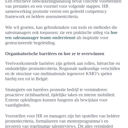
Een effectieve ontwikkelingsdialoog bevat concrete voorbeelden
van prestaties en een voorstel voor volgende stappen. HR
samenwerking promotie vereist een gedeeld competency
framework en heldere assessmentcriteria.
Wie wil groeien, kan gebruikmaken van tools en methodes die
salesmanagers ook toepassen; zie een praktische uitleg via
hoe
een salesmanager teams ondersteunt
als inspiratie voor
gestructureerde begeleiding.
Organisatorische barrières en hoe ze te overwinnen
Veelvoorkomende barrières zijn gebrek aan rollen, hiërarchie en
onduidelijke promotiecriteria. Regionale taalkundige verschillen
en de structuur van multinationals tegenover KMO’s spelen
hierbij een rol in België.
Strategieën om barrières promotie bedrijf te verminderen:
proactieve zichtbaarheid, tijdelijke taken en interne mobiliteit.
Externe opleidingen kunnen fungeren als bewijslast voor
vaardigheden.
Voorstellen voor HR en managers zijn het opstellen van heldere
promotiecriteria, formaliseren van mentorprogramma’s en
invoeren van regelmatige talentreviews. Dit alles vermindert