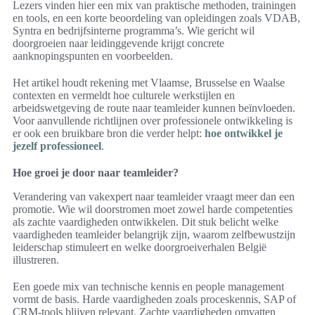
Lezers vinden hier een mix van praktische methoden, trainingen
en tools, en een korte beoordeling van opleidingen zoals VDAB,
Syntra en bedrijfsinterne programma’s. Wie gericht wil
doorgroeien naar leidinggevende krijgt concrete
aanknopingspunten en voorbeelden.
Het artikel houdt rekening met Vlaamse, Brusselse en Waalse
contexten en vermeldt hoe culturele werkstijlen en
arbeidswetgeving de route naar teamleider kunnen beïnvloeden.
Voor aanvullende richtlijnen over professionele ontwikkeling is
er ook een bruikbare bron die verder helpt:
hoe ontwikkel je
jezelf professioneel
.
Hoe groei je door naar teamleider?
Verandering van vakexpert naar teamleider vraagt meer dan een
promotie. Wie wil doorstromen moet zowel harde competenties
als zachte vaardigheden ontwikkelen. Dit stuk belicht welke
vaardigheden teamleider belangrijk zijn, waarom zelfbewustzijn
leiderschap stimuleert en welke doorgroeiverhalen België
illustreren.
Een goede mix van technische kennis en people management
vormt de basis. Harde vaardigheden zoals proceskennis, SAP of
CRM-tools blijven relevant. Zachte vaardigheden omvatten