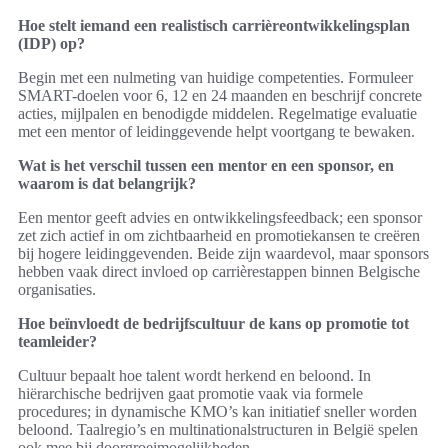
Hoe stelt iemand een realistisch carrièreontwikkelingsplan
(IDP) op?
Begin met een nulmeting van huidige competenties. Formuleer
SMART-doelen voor 6, 12 en 24 maanden en beschrijf concrete
acties, mijlpalen en benodigde middelen. Regelmatige evaluatie
met een mentor of leidinggevende helpt voortgang te bewaken.
Wat is het verschil tussen een mentor en een sponsor, en
waarom is dat belangrijk?
Een mentor geeft advies en ontwikkelingsfeedback; een sponsor
zet zich actief in om zichtbaarheid en promotiekansen te creëren
bij hogere leidinggevenden. Beide zijn waardevol, maar sponsors
hebben vaak direct invloed op carrièrestappen binnen Belgische
organisaties.
Hoe beïnvloedt de bedrijfscultuur de kans op promotie tot
teamleider?
Cultuur bepaalt hoe talent wordt herkend en beloond. In
hiërarchische bedrijven gaat promotie vaak via formele
procedures; in dynamische KMO’s kan initiatief sneller worden
beloond. Taalregio’s en multinationalstructuren in België spelen
ook mee bij doorgroeimogelijkheden.