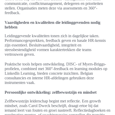
communicatie, conflictmanagement, delegeren en prioriteiten
stellen. Organisaties meten deze via assessments en 360°-
feedback.
Vaardigheden en kwaliteiten die leidinggevenden nodig
hebben
Leidinggevende kwaliteiten tonen zich in dagelijkse taken.
Performancegesprekken, feedback geven en basale HR-kennis
zijn essentieel. Besluitvaardigheid, integriteit en
stressbestendigheid vormen karaktertrekken die teams
vertrouwen geven.
Praktische tools helpen ontwikkeling. DISC- of Myers-Briggs-
profielen, combined met 360°-feedback en learning modules op
LinkedIn Learning, bieden concrete inzichten. Belgian
consultancies en interne HR-afdelingen gebruiken deze
instrumenten vaak.
Persoonlijke ontwikkeling: zelfbewustzijn en mindset
Zelfbewustzijn leiderschap begint met reflectie. Een growth
mindset, zoals Carol Dweck beschrijft, draagt ertoe bij dat
iemand leert van fouten en groei nastreeft. Reflectiedagboeken en
regelmatige mentor- of coachingsessies versnellen die transitie.