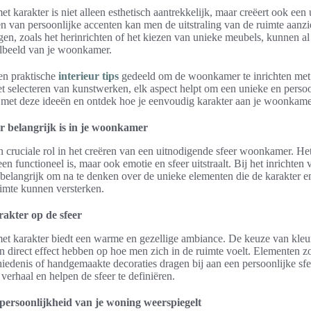
karakter is niet alleen esthetisch aantrekkelijk, maar creëert ook een 
 van persoonlijke accenten kan men de uitstraling van de ruimte aanzie
en, zoals het herinrichten of het kiezen van unieke meubels, kunnen al 
albeeld van je woonkamer.
den praktische
interieur tips
gedeeld om de woonkamer te inrichten met 
et selecteren van kunstwerken, elk aspect helpt om een unieke en persoo
 met deze ideeën en ontdek hoe je eenvoudig karakter aan je woonkame
 belangrijk is in je woonkamer
n cruciale rol in het creëren van een uitnodigende sfeer woonkamer. Het
een functioneel is, maar ook emotie en sfeer uitstraalt. Bij het inrichten
belangrijk om na te denken over de unieke elementen die de karakter en
uimte kunnen versterken.
rakter op de sfeer
 karakter biedt een warme en gezellige ambiance. De keuze van kleu
n direct effect hebben op hoe men zich in de ruimte voelt. Elementen 
iedenis of handgemaakte decoraties dragen bij aan een persoonlijke sfe
 verhaal en helpen de sfeer te definiëren.
persoonlijkheid van je woning weerspiegelt