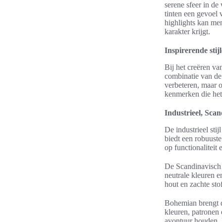
serene sfeer in de
tinten een gevoel
highlights kan me
karakter krijgt.
Inspirerende sti
Bij het creëren va
combinatie van de 
verbeteren, maar o
kenmerken die het
Industrieel, Sca
De industrieel sti
biedt een robuuste
op functionaliteit
De Scandinavisch s
neutrale kleuren 
hout en zachte sto
Bohemian brengt d
kleuren, patronen 
avontuur houden. 