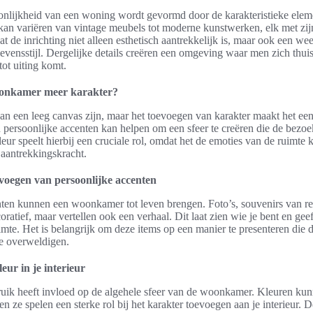
oonlijkheid van een woning wordt gevormd door de karakteristieke elem
 kan variëren van vintage meubels tot moderne kunstwerken, elk met zij
dat de inrichting niet alleen esthetisch aantrekkelijk is, maar ook een we
vensstijl. Dergelijke details creëren een omgeving waar men zich thuis
 tot uiting komt.
woonkamer meer karakter?
 een leeg canvas zijn, maar het toevoegen van karakter maakt het een
 persoonlijke accenten kan helpen om een sfeer te creëren die de bezoe
eur speelt hierbij een cruciale rol, omdat het de emoties van de ruimte 
 aantrekkingskracht.
evoegen van persoonlijke accenten
nten kunnen een woonkamer tot leven brengen. Foto’s, souvenirs van re
coratief, maar vertellen ook een verhaal. Dit laat zien wie je bent en gee
imte. Het is belangrijk om deze items op een manier te presenteren die d
te overweldigen.
eur in je interieur
bruik heeft invloed op de algehele sfeer van de woonkamer. Kleuren kun
n ze spelen een sterke rol bij het karakter toevoegen aan je interieur.