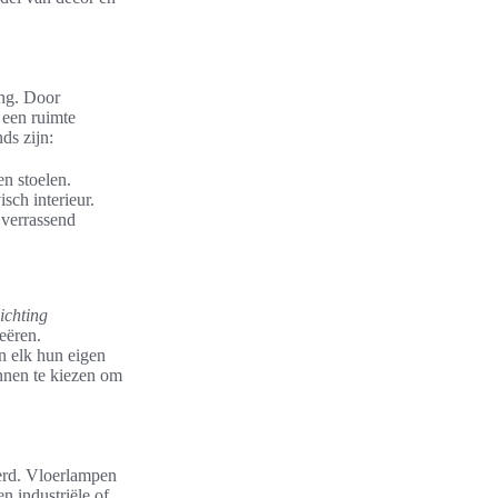
ing. Door
 een ruimte
ds zijn:
en stoelen.
sch interieur.
n verrassend
lichting
eëren.
n elk hun eigen
onnen te kiezen om
erd. Vloerlampen
n industriële of