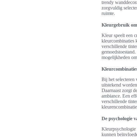
trendy wanddecorat
zorgvuldig selecte
ruimte.
Kleurgebruik om 
Kleur speelt een c
kleurcombinaties k
verschillende tint
gemoedstoestand. V
mogelijkheden om 
Kleurcombinaties
Bij het selectere
uitstekend worden 
Daarnaast zorgt d
ambiance. Een effe
verschillende tint
kleurencombinatie
De psychologie v
Kleurpsychologie 
kunnen beïnvloeden