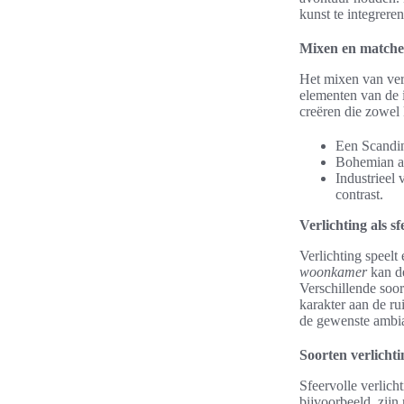
kunst te integreren
Mixen en matchen 
Het mixen van vers
elementen van de 
creëren die zowel 
Een Scandina
Bohemian ac
Industrieel 
contrast.
Verlichting als s
Verlichting speelt
woonkamer
kan de
Verschillende soo
karakter aan de ru
de gewenste ambia
Soorten verlicht
Sfeervolle verlic
bijvoorbeeld, zijn