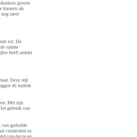
l donkere groene
 kleuren als
e nog meer
iale rol. De
 de ruimte
jlen heeft unieke
aal. Deze stijl
 liggen de nadruk
ten. Met zijn
 Het gebruik van
k van gedurfde
n creativiteit en
ddel van decor en