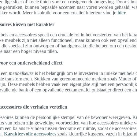
zellige sfeer of koele tinten voor een rustgevende omgeving. Door sli
te gebruiken, kunnen bepaalde accenten naar voren worden gehaald, wa
jker wordt. Meer inspiratie voor een creatief interieur vind je
hier
.
soires kiezen met karakter
ls en accessoires speelt een cruciale rol in het versterken van het kar
 meubels zijn niet alleen functioneel, maar kunnen ook een opvallend
die speciaal zijn ontworpen of handgemaakt, die helpen om een design
 naar een hoger niveau tillen.
oor een onderscheidend effect
n een
meubelkeuze
is het belangrijk om te investeren in unieke meubels 
imte transformeren. Stukken van gerenommeerde merken zoals Muuto o
jn. Deze meubels hebben vaak een eigentijdse stijl met een persoonlijk 
vallende bank of een opvallende eetkamertafel ontstaat er direct een an
ccessoires die verhalen vertellen
essoires kunnen de persoonlijke stempel van de bewoner weergeven. 
s van reizen zijn geweldige voorbeelden van hoe accessoires unieke ve
om een balans te vinden tussen decoratie en ruimte, zodat de accessoires
n.
Karaktervolle accessoires
zoals kleurrijke kussens, vazen in bijzo