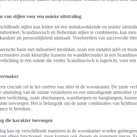
.
van stijlen voor een unieke uitstraling
chillende stijlen kan leiden tot een indrukwekkende en unieke uitstral
industrieel, Scandinavisch en Bohemian stijlen te combineren, kan men
karakter als persoonlijkheid uitstraalt. Voorbeelden van succesvolle blen
vische basis met industrieel meubilair, zoals een metalen tafel en hout
cessoires zoals kleurrijke kussens en wanddecoraties in een Scandinavi
verlichting in een ruimte die verder Scandinavisch is ingericht, voor ee
feermaker
 een cruciale rol in het creëren van sfeer in de woonkamer. De juiste
ver
 uitstraling van de ruimte veranderen en een uitnodigende atmosfeer cr
rten verlichting, zoals sfeerlampen, wandlampen en hanglampen, kunne
imte toevoegen. Het is belangrijk om de juiste combinaties van lichtbr
nce te bereiken.
ing die karakter toevoegen
hting kan op verschillende manieren in de woonkamer worden geïntegre
 niet alleen functioneel, maar kunnen ook dienen als statement pieces. Ee