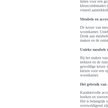
tinten voor een ge
kleurcombinaties 
visueel aantrekkeli
Meubels en acces
De keuze van meube
woonkamer. Unieke
Denk aan meubels 
maken en de ruimte
Unieke meubels v
Bij het maken va
trekken en de ru
geweldige keuze zi
kiezen voor een op
woonkamer.
Het gebruik van a
Karaktervolle acc
boeken en souvenir
Het is belangrijk 
overweldigend zij