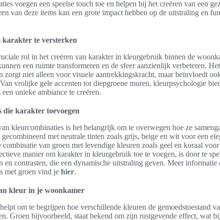
ies voegen een speelse touch toe en helpen bij het creëren van een geze
ren van deze items kan een grote impact hebben op de uitstraling en fun
karakter te versterken
ruciale rol in het creëren van karakter in kleurgebruik binnen de woonk
unnen een ruimte transformeren en de sfeer aanzienlijk verbeteren. He
en zorgt niet alleen voor visuele aantrekkingskracht, maar beïnvloedt oo
an vrolijke gele accenten tot diepgroene muren, kleurpsychologie bied
een unieke ambiance te creëren.
 die karakter toevoegen
n van kleurcombinaties is het belangrijk om te overwegen hoe ze samen
gecombineerd met neutrale tinten zoals grijs, beige en wit voor een eleg
e combinatie van groen met levendige kleuren zoals geel en koraal voor
ctieve manier om karakter in kleurgebruik toe te voegen, is door te sp
en en contrasten, die een dynamische uitstraling geven. Meer informatie 
s met groen vind je
hier
.
an kleur in je woonkamer
helpt om te begrijpen hoe verschillende kleuren de gemoedstoestand va
. Groen bijvoorbeeld, staat bekend om zijn rustgevende effect, wat bi