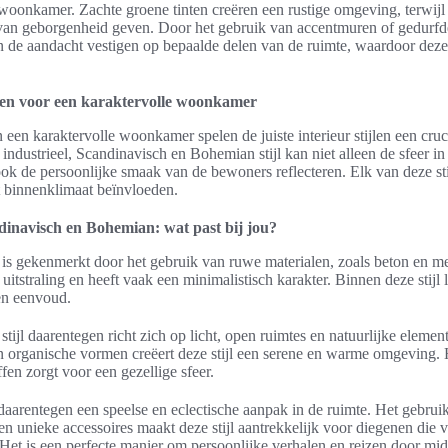
 woonkamer. Zachte groene tinten creëren een rustige omgeving, terwij
 van geborgenheid geven. Door het gebruik van accentmuren of gedurfde
n de aandacht vestigen op bepaalde delen van de ruimte, waardoor dez
jlen voor een karaktervolle woonkamer
n een karaktervolle woonkamer spelen de juiste interieur stijlen een cruc
industrieel, Scandinavisch en Bohemian stijl kan niet alleen de sfeer in
ok de persoonlijke smaak van de bewoners reflecteren. Elk van deze sti
 binnenklimaat beïnvloeden.
ndinavisch en Bohemian: wat past bij jou?
jl is gekenmerkt door het gebruik van ruwe materialen, zoals beton en met
 uitstraling en heeft vaak een minimalistisch karakter. Binnen deze stijl
 en eenvoud.
tijl daarentegen richt zich op licht, open ruimtes en natuurlijke elemen
en organische vormen creëert deze stijl een serene en warme omgeving.
ffen zorgt voor een gezellige sfeer.
aarentegen een speelse en eclectische aanpak in de ruimte. Het gebrui
en unieke accessoires maakt deze stijl aantrekkelijk voor diegenen die va
Het is een perfecte manier om persoonlijke verhalen en reizen door mi