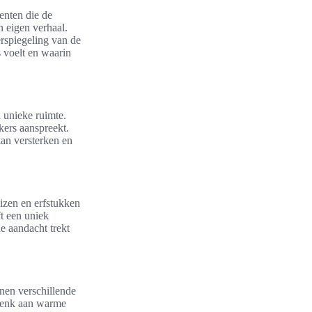
enten die de
n eigen verhaal.
erspiegeling van de
 voelt en waarin
 unieke ruimte.
kers aanspreekt.
kan versterken en
izen en erfstukken
ft een uniek
e aandacht trekt
nen verschillende
 Denk aan warme