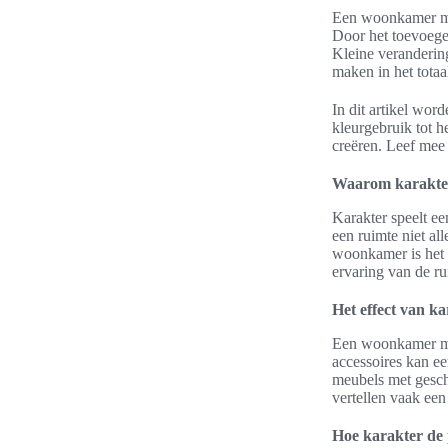
Een woonkamer met 
Door het toevoegen
Kleine verandering
maken in het tota
In dit artikel wor
kleurgebruik tot h
creëren. Leef mee
Waarom karakter
Karakter speelt ee
een ruimte niet all
woonkamer is het 
ervaring van de r
Het effect van ka
Een woonkamer met
accessoires kan ee
meubels met gesch
vertellen vaak een
Hoe karakter de 