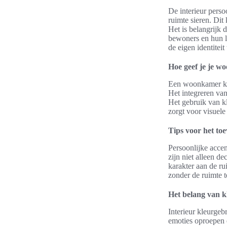
De interieur pers
ruimte sieren. Dit
Het is belangrijk 
bewoners en hun le
de eigen identiteit
Hoe geef je je 
Een woonkamer kan
Het integreren van
Het gebruik van kl
zorgt voor visuele
Tips voor het to
Persoonlijke acce
zijn niet alleen de
karakter aan de ru
zonder de ruimte 
Het belang van kl
Interieur kleurge
emoties oproepen e