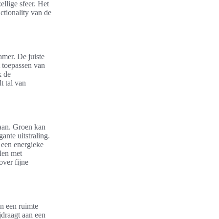
llige sfeer. Het
ctionality van de
amer. De juiste
t toepassen van
k de
t tal van
gaan. Groen kan
ante uitstraling.
 een energieke
elen met
over fijne
n een ruimte
jdraagt aan een