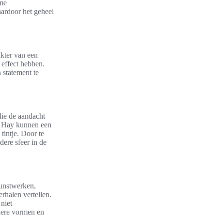
mme
ardoor het geheel
akter van een
 effect hebben.
 statement te
die de aandacht
f Hay kunnen een
tintje. Door te
dere sfeer in de
Kunstwerken,
rhalen vertellen.
 niet
ndere vormen en