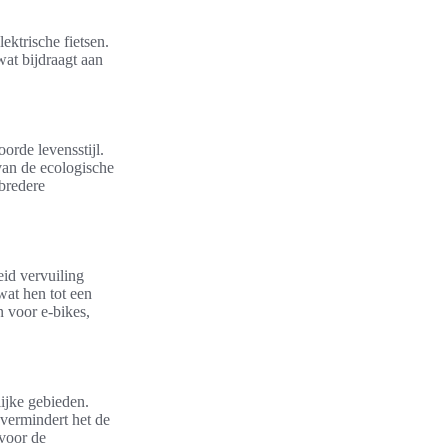
ektrische fietsen.
wat bijdraagt aan
orde levensstijl.
van de ecologische
 bredere
eid vervuiling
 wat hen tot een
 voor e-bikes,
lijke gebieden.
vermindert het de
 voor de