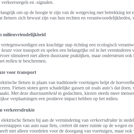
 verkeersregels en -signalen.
elangrijk om op de hoogte te zijn van de wetgeving met betrekking tot el
at fietsers zich bewust zijn van hun rechten en verantwoordelijkheden, 
 milieuvriendelijkheid
n vertegenwoordigen een krachtige stap richting een ecologisch verantwo
 keuze
voor transport en spelen een belangrijke rol in het verminderen 
rvoer stimuleert niet alleen duurzame praktijken, maar ondersteunt ook
het
milieu
te beschermen.
ze voor transport
ektrische fietsen in plaats van traditionele voertuigen helpt de hoeveelh
uceren. Fietsen stoten geen schadelijke gassen uit zoals auto’s dat doen,
 maakt. Met deze
duurzaamheid
in gedachten, kiezen steeds meer mensen
jkse verplaatsingen een positieve impact hebben op het milieu.
n verkeersdrukte
elektrische fietsen bij aan de vermindering van
verkeersdrukte
in stede
erstappen van auto naar fiets, creëert dit meer ruimte op de wegen en 
 heeft niet alleen voordelen voor de doorgang van voertuigen, maar ook