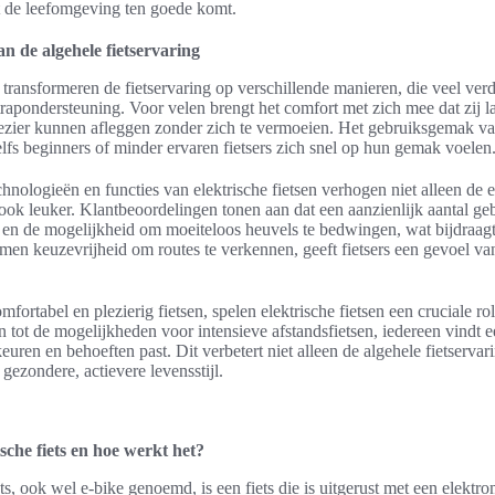
at de leefomgeving ten goede komt.
n de algehele fietservaring
n transformeren de fietservaring op verschillende manieren, die veel ver
rapondersteuning. Voor velen brengt het comfort met zich mee dat zij l
lezier kunnen afleggen zonder zich te vermoeien. Het gebruiksgemak va
elfs beginners of minder ervaren fietsers zich snel op hun gemak voelen
hnologieën en functies van elektrische fietsen verhogen niet alleen de e
ook leuker. Klantbeoordelingen tonen aan dat een aanzienlijk aantal ge
n en de mogelijkheid om moeiteloos heuvels te bedwingen, wat bijdraagt
men keuzevrijheid om routes te verkennen, geeft fietsers een gevoel va
mfortabel en plezierig fietsen, spelen elektrische fietsen een cruciale r
 tot de mogelijkheden voor intensieve afstandsfietsen, iedereen vindt ee
euren en behoeften past. Dit verbetert niet alleen de algehele fietservar
 gezondere, actievere levensstijl.
ische fiets en hoe werkt het?
ets, ook wel e-bike genoemd, is een fiets die is uitgerust met een elektro