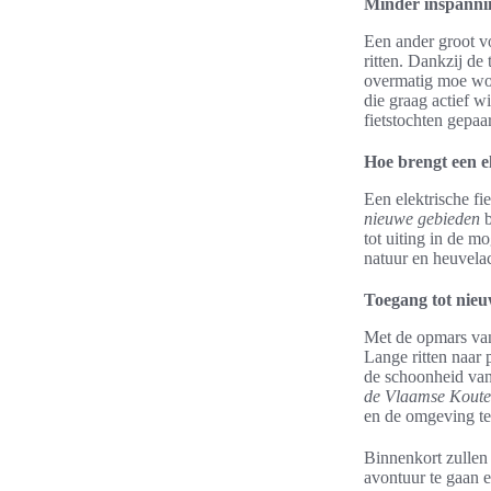
Minder inspannin
Een ander groot vo
ritten. Dankzij de
overmatig moe word
die graag actief w
fietstochten gepaa
Hoe brengt een el
Een elektrische fi
nieuwe gebieden
b
tot uiting in de m
natuur en heuvela
Toegang tot nie
Met de opmars van 
Lange ritten naar
de schoonheid van
de Vlaamse Koute
en de omgeving te
Binnenkort zullen 
avontuur te gaan e