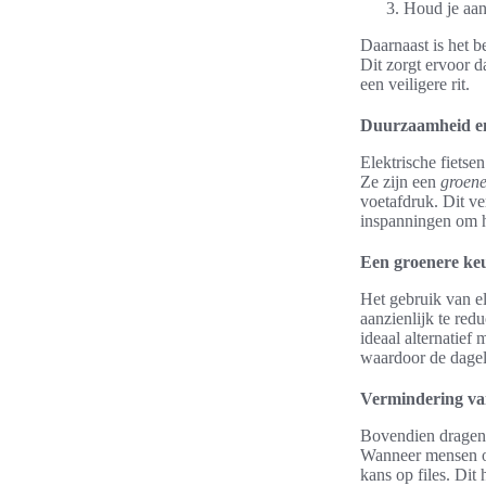
Houd je aan
Daarnaast is het b
Dit zorgt ervoor d
een veiligere rit.
Duurzaamheid en
Elektrische fietse
Ze zijn een
groene
voetafdruk. Dit ve
inspanningen om 
Een groenere keu
Het gebruik van el
aanzienlijk te red
ideaal alternatief
waardoor de dageli
Vermindering va
Bovendien dragen 
Wanneer mensen ov
kans op files. Dit