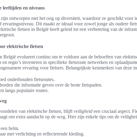
e leeftijden en niveaus
n zijn ontworpen met het oog op diversiteit, waardoor ze geschikt voor i
of ervaringsniveau. Dit maakt ze ideaal voor zowel jonge als oudere fie
ektrische fietsen in België heeft geleid tot een verbetering van de infras
ergroot.
or elektrische fietsen
in België evolueert continu om te voldoen aan de behoeften van elektrisc
 en regio’s investeren in specifieke fietsroute netwerken en oplaadpunt
angenamere ervaring voor fietsers. Belangrijkste kenmerken van deze inf
ed onderhouden fietsroutes.
borden die informatie geven over de beste fietspaden.
n langs populaire routes.
rweg
ordelen van elektrische fietsen, blijft
veiligheid
een cruciaal aspect. Fi
vraagt om extra aandacht op de weg. Hier zijn enkele tips om de veilighe
 een helm.
ar met verlichting en reflecterende kleding.