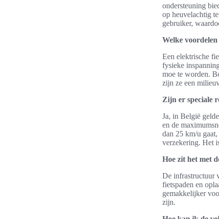
ondersteuning bied
op heuvelachtig te
gebruiker, waardoo
Welke voordelen b
Een elektrische fi
fysieke inspanning
moe te worden. Bo
zijn ze een milieu
Zijn er speciale 
Ja, in België geld
en de maximumsnelh
dan 25 km/u gaat,
verzekering. Het i
Hoe zit het met d
De infrastructuur v
fietspaden en opla
gemakkelijker voor
zijn.
Hoe kan ik de vei