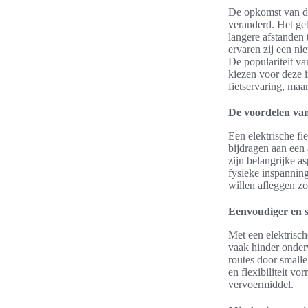
De opkomst van de 
veranderd. Het geb
langere afstanden 
ervaren zij een n
De populariteit va
kiezen voor deze i
fietservaring, ma
De voordelen van 
Een elektrische fi
bijdragen aan een
zijn belangrijke a
fysieke inspanning
willen afleggen zo
Eenvoudiger en s
Met een elektrisc
vaak hinder onderv
routes door smalle 
en flexibiliteit v
vervoermiddel.