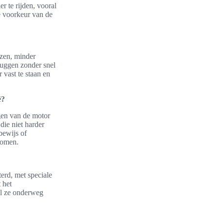
r te rijden, vooral
e voorkeur van de
izen, minder
ruggen zonder snel
vast te staan en
ë?
ogen van de motor
die niet harder
bewijs of
komen.
terd, met speciale
 het
ijl ze onderweg