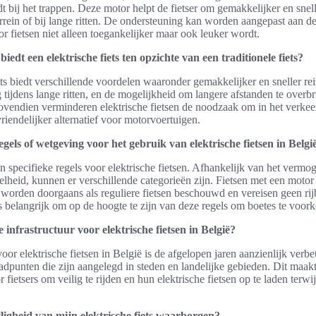
t bij het trappen. Deze motor helpt de fietser om gemakkelijker en snelle
rrein of bij lange ritten. De ondersteuning kan worden aangepast aan d
r fietsen niet alleen toegankelijker maar ook leuker wordt.
iedt een elektrische fiets ten opzichte van een traditionele fiets?
ets biedt verschillende voordelen waaronder gemakkelijker en sneller re
 tijdens lange ritten, en de mogelijkheid om langere afstanden te overb
vendien verminderen elektrische fietsen de noodzaak om in het verkeer 
vriendelijker alternatief voor motorvoertuigen.
regels of wetgeving voor het gebruik van elektrische fietsen in Belgi
en specifieke regels voor elektrische fietsen. Afhankelijk van het verm
eid, kunnen er verschillende categorieën zijn. Fietsen met een motor 
 worden doorgaans als reguliere fietsen beschouwd en vereisen geen rij
s belangrijk om op de hoogte te zijn van deze regels om boetes te voor
e infrastructuur voor elektrische fietsen in België?
oor elektrische fietsen in België is de afgelopen jaren aanzienlijk verbe
adpunten die zijn aangelegd in steden en landelijke gebieden. Dit maakt
 fietsers om veilig te rijden en hun elektrische fietsen op te laden terw
ligheid van mijn elektrische fiets waarborgen?