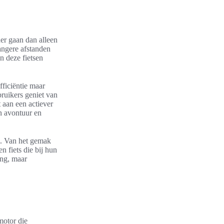
der gaan dan alleen
angere afstanden
n deze fietsen
.
fficiëntie maar
bruikers geniet van
 aan een actiever
n avontuur en
ol. Van het gemak
n fiets die bij hun
ing, maar
motor die