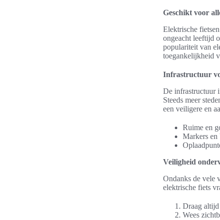
Geschikt voor all
Elektrische fietse
ongeacht leeftijd 
populariteit van el
toegankelijkheid v
Infrastructuur vo
De infrastructuur 
Steeds meer steden
een veiligere en a
Ruime en go
Markers en 
Oplaadpunte
Veiligheid onde
Ondanks de vele vo
elektrische fiets 
Draag altijd
Wees zichtba