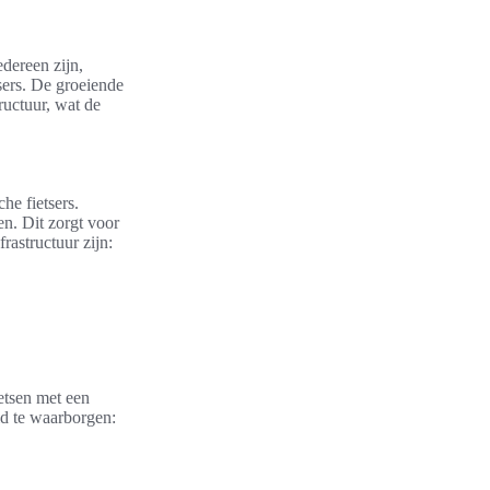
edereen zijn,
tsers. De groeiende
tructuur, wat de
he fietsers.
en. Dit zorgt voor
rastructuur zijn:
etsen met een
id te waarborgen: