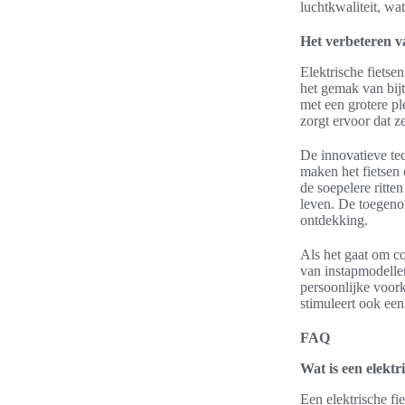
luchtkwaliteit, w
Het verbeteren va
Elektrische fietse
het gemak van bijt
met een grotere p
zorgt ervoor dat z
De innovatieve tec
maken het fietsen 
de soepelere ritte
leven. De toegeno
ontdekking.
Als het gaat om co
van instapmodellen
persoonlijke voork
stimuleert ook een
FAQ
Wat is een elektr
Een elektrische fi