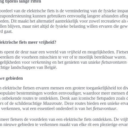
g tijdens lange ritten
ordeel van de elektrische fiets is de vermindering van de fysieke inspa
 trapondersteuning kunnen gebruikers eenvoudig langere afstanden afleg
en. Dit maakt het alternatief aantrekkelijk voor zowel recreatieve als d
illen blijven, maar niet altijd de fysieke belasting willen ervaren die ge
rd gaat.
ektrische fiets meer vrijheid?
ets opent de deur naar een wereld van
vrijheid
en mogelijkheden. Fietse
ereiken die voorheen misschien te ver of te moeilijk bereikbaar waren.
ogelijkheden voor
verkenning
en het genieten van unieke
fietsavonturen
chtige landschappen van België.
uwe gebieden
elektrische fietsen ervaren mensen een grotere toegankelijkheid tot div
 populaire bestemmingen worden eenvoudiger, waardoor meer mensen d
 onbekende routes te ontdekken. Denk aan iconische fietspaden zoals 
rs
of de schilderachtige
Maasroute
. Deze routes bieden een unieke erv
 verkennen, wat een essentieel onderdeel is van het
fietsavontuur
.
meer fietsers de voordelen van een elektrische fiets ontdekken. De vri
n nieuwe gebieden te verkennen maakt van elke rit een plezierige ervar