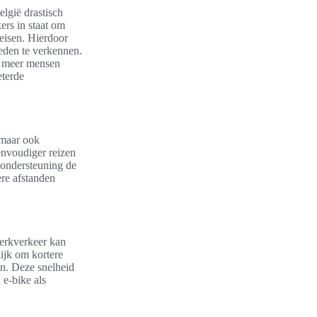
lgië drastisch
ers in staat om
reisen. Hierdoor
eden te verkennen.
ds meer mensen
eterde
, maar ook
envoudiger reizen
 ondersteuning de
ere afstanden
werkverkeer kan
ijk om kortere
zen. Deze snelheid
 e-bike als