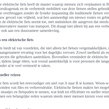
elektrische fiets heeft de manier waarop mensen zich verplaatsen in Be
ruiksgemak en de verbeterde mobiliteit van deze fietsen stellen gebruik
te overbruggen zonder de fysieke inspanning die traditionele fietsen ve
ieuw gevoel van vrijheid, wat hen aanmoedigt om nieuwe routes en gebi
n de elektrische fiets neemt toe, met statistieken die aangeven dat stee
nnovatieve manier van transport. Dit draagt niet alleen bij aan een verb
ar ook aan een duurzamere samenleving.
een elektrische fiets
ets biedt tal van voordelen, die niet alleen het fietsen vergemakkelijken
 aangenamere ervaring voor het dagelijks vervoer. Zowel snelheid als e
specten die gebruikers aantrekken. Bovendien vermindert de elektrische
 tijdens lange ritten, wat vooral aantrekkelijk is voor personen die lang
nder al te veel vermoeid te raken.
neller reizen
he fiets wordt het eenvoudiger om snel van A naar B te komen. Woon-
inden van files en verkeersdrukte. Elektrische fietsen maken het mogel
straatjes en fietspaden te nemen, wat leidt tot efficiënter en sneller rei
ormen een belangrijke reden waarom steeds meer mensen kiezen voor een