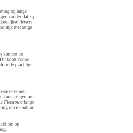
nning bij lange
gen zonder dat zij
agelijkse fietsers
woonlijk met lange
rs kunnen nu
 Dit komt vooral
door de prachtige
erse terreinen.
e kans krijgen om
de
Fietsroute langs
aring om de natuur
jheid om op
ing.