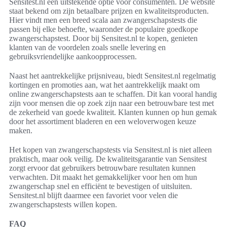
Sensitest.nl een uitstekende optie voor consumenten. De website
staat bekend om zijn betaalbare prijzen en kwaliteitsproducten.
Hier vindt men een breed scala aan zwangerschapstests die
passen bij elke behoefte, waaronder de populaire goedkope
zwangerschapstest. Door bij Sensitest.nl te kopen, genieten
klanten van de voordelen zoals snelle levering en
gebruiksvriendelijke aankoopprocessen.
Naast het aantrekkelijke prijsniveau, biedt Sensitest.nl regelmatig
kortingen en promoties aan, wat het aantrekkelijk maakt om
online zwangerschapstests aan te schaffen. Dit kan vooral handig
zijn voor mensen die op zoek zijn naar een betrouwbare test met
de zekerheid van goede kwaliteit. Klanten kunnen op hun gemak
door het assortiment bladeren en een weloverwogen keuze
maken.
Het kopen van zwangerschapstests via Sensitest.nl is niet alleen
praktisch, maar ook veilig. De kwaliteitsgarantie van Sensitest
zorgt ervoor dat gebruikers betrouwbare resultaten kunnen
verwachten. Dit maakt het gemakkelijker voor hen om hun
zwangerschap snel en efficiënt te bevestigen of uitsluiten.
Sensitest.nl blijft daarmee een favoriet voor velen die
zwangerschapstests willen kopen.
FAQ