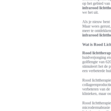
op het gebied van
infrarood lichtth
we het uit.
Als je nieuw bent 
Maar wees gerust, 
meer te ontdekke
infrarood lichtth
Wat is Rood Lich
Rood lichttherap
huidverjonging e
golflengte van 62
stimuleert het de 
een verbeterde hui
Rood lichttherapie
collageenproductie
verbeteren van de
klinieken, maar o
Rood lichttherapi
microdermabrasie 