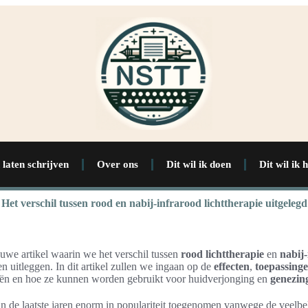
 laten schrijven
Over ons
Dit wil ik doen
Dit wil ik 
Het verschil tussen rood en nabij-infrarood lichttherapie uitgelegd
uwe artikel waarin we het verschil tussen
rood lichttherapie
en
nabij
en uitleggen. In dit artikel zullen we ingaan op de
effecten
,
toepassing
eën en hoe ze kunnen worden gebruikt voor huidverjonging en
genezin
jn de laatste jaren enorm in populariteit toegenomen vanwege de veelbe