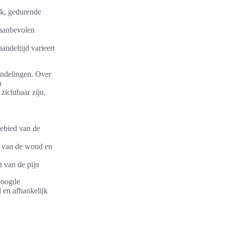
ek, gedurende
 aanbevolen
andeltijd varieert
handelingen. Over
n
zichtbaar zijn.
gebied van de
t van de wond en
t van de pijn
rhoogde
l en afhankelijk