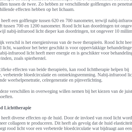
illen tussen de twee. Zo hebben ze verschillende golflengtes en penetrat
hillende effecten hebben op het lichaam.
 heeft een golflengte tussen 620 en 700 nanometer, terwijl nabij-infraro
ft tussen 700 en 1200 nanometer. Rood licht kan doordringen tot ongev
wijl nabij-infrarood licht dieper kan doordringen, tot ongeveer 10 millim
jk verschil is het energieniveau van de twee therapieën. Rood licht hee
d licht, waardoor het beter geschikt is voor oppervlakkige behandelinge
bij-infrarood licht heeft meer energie en is geschikter voor behandelin
inden, zoals spierherstel.
cifieke effecten van beide therapieën, kan rood lichttherapie helpen bij
, verbeterde bloedcirculatie en ontstekingsremming. Nabij-infrarood li
nde weefselpenetratie, celregeneratie en pijnverlichting.
deze verschillen in overweging willen nemen bij het kiezen van de juist
oeften.
d Lichttherapie
 heeft diverse effecten op de huid. Door de invloed van rood licht word
er collageen te produceren. Dit heeft als gevolg dat de huid elasticitei
zorgt rood licht voor een verbeterde bloedcirculatie wat bijdraagt aan e