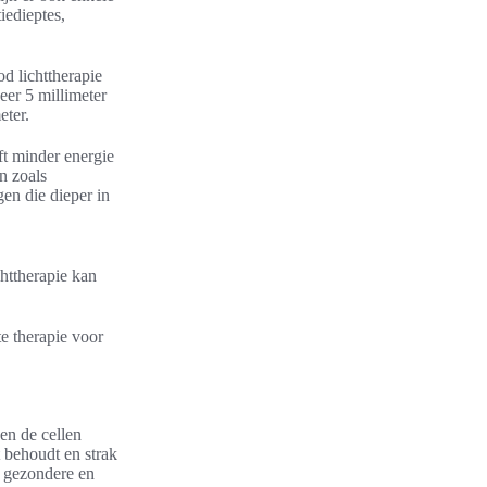
iedieptes,
od lichttherapie
eer 5 millimeter
eter.
ft minder energie
n zoals
gen die dieper in
chttherapie kan
e therapie voor
en de cellen
t behoudt en strak
en gezondere en