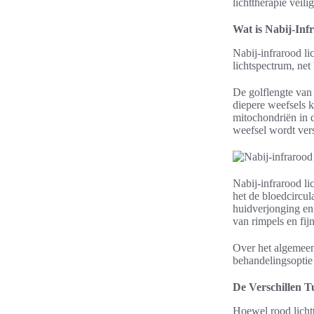
lichttherapie veil
Wat is Nabij-Inf
Nabij-infrarood lic
lichtspectrum, net 
De golflengte van 
diepere weefsels k
mitochondriën in 
weefsel wordt ver
Nabij-infrarood li
het de bloedcircu
huidverjonging en 
van rimpels en fijne
Over het algemeen 
behandelingsoptie
De Verschillen T
Hoewel rood lichtt