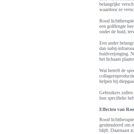
belangrijke versch
waardoor ze versc
Rood lichttherapie
een golflengte hee
onder de huid, ter
Een ander belangri
dan nabij-infraroo
huidverjonging. Na
het lichaam plaatsv
Wat betreft de spe
collageenproductie
helpen bij diepgaa
Gebruikers zullen 
hun specifieke beh
Effecten van Roo
Rood lichttherapie
gestimuleerd om me
blijft. Daarnaast 