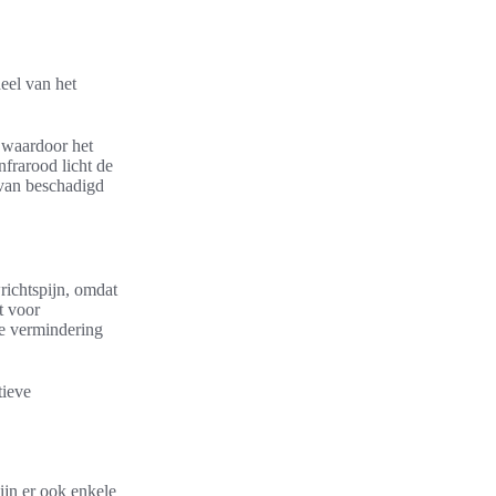
deel van het
, waardoor het
nfrarood licht de
 van beschadigd
richtspijn, omdat
t voor
de vermindering
tieve
ijn er ook enkele