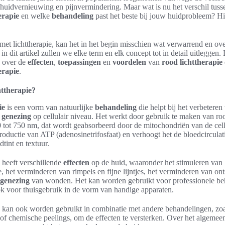
 huidvernieuwing en pijnvermindering. Maar wat is nu het verschil tus
erapie
en welke
behandeling
past het beste bij jouw huidprobleem? H
met lichttherapie, kan het in het begin misschien wat verwarrend en ov
in dit artikel zullen we elke term en elk concept tot in detail uitleggen
n over de
effecten
,
toepassingen
en
voordelen
van
rood lichttherapie
erapie
.
ttherapie?
ie
is een vorm van natuurlijke
behandeling
die helpt bij het verbeteren
n
genezing
op cellulair niveau. Het werkt door gebruik te maken van roo
0 tot 750 nm, dat wordt geabsorbeerd door de mitochondriën van de cel
productie van ATP (adenosinetrifosfaat) en verhoogt het de bloedcirculatie
dtint en textuur.
 heeft verschillende
effecten
op de huid, waaronder het stimuleren van
, het verminderen van rimpels en fijne lijntjes, het verminderen van on
genezing
van wonden. Het kan worden gebruikt voor professionele be
ok voor thuisgebruik in de vorm van handige apparaten.
e kan ook worden gebruikt in combinatie met andere behandelingen, zoa
of chemische peelings, om de effecten te versterken. Over het algemeen