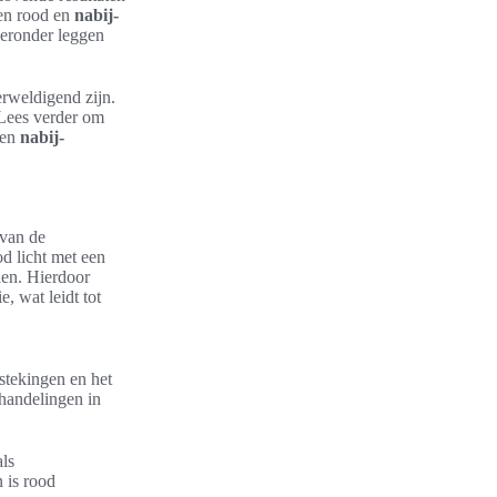
sen rood en
nabij-
ieronder leggen
erweldigend zijn.
. Lees verder om
en
nabij-
 van de
d licht met een
len. Hierdoor
, wat leidt tot
tstekingen en het
handelingen in
ls
 is rood