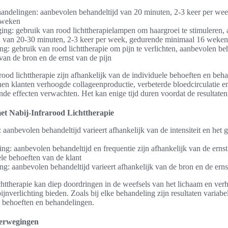
andelingen: aanbevolen behandeltijd van 20 minuten, 2-3 keer per we
 weken
ing: gebruik van rood lichttherapielampen om haargroei te stimuleren,
d van 20-30 minuten, 2-3 keer per week, gedurende minimaal 16 weken
ing: gebruik van rood lichttherapie om pijn te verlichten, aanbevolen beh
van de bron en de ernst van de pijn
rood lichttherapie zijn afhankelijk van de individuele behoeften en be
en klanten verhoogde collageenproductie, verbeterde bloedcirculatie e
e effecten verwachten. Het kan enige tijd duren voordat de resultaten 
t Nabij-Infrarood Lichttherapie
: aanbevolen behandeltijd varieert afhankelijk van de intensiteit en het 
g: aanbevolen behandeltijd en frequentie zijn afhankelijk van de erns
ele behoeften van de klant
ing: aanbevolen behandeltijd varieert afhankelijk van de bron en de erns
chttherapie kan diep doordringen in de weefsels van het lichaam en ve
ijnverlichting bieden. Zoals bij elke behandeling zijn resultaten variabe
e behoeften en behandelingen.
erwegingen