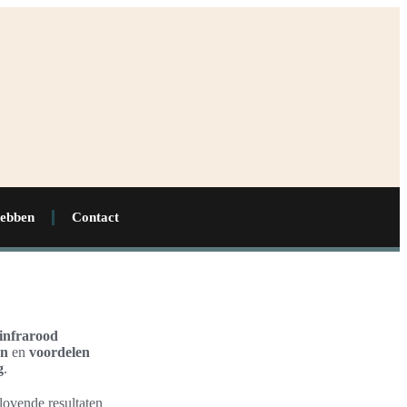
hebben
Contact
-infrarood
en
en
voordelen
g
.
lovende resultaten