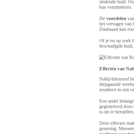
stralende huid. Oo
kan verminderen.
De
voordelen
van 
het vervagen van f
Daarnaast kan rood
Of je nu op zoek 
beschadigde huid, 
Effecten van Nab
Nabij-Infrarood li
diepgaande weefsel
resulteert in een 
Een ander belangri
gegenereerd door d
is om te herstellen
Deze effecten mak
genezing. Mensen 
profiteren van dez