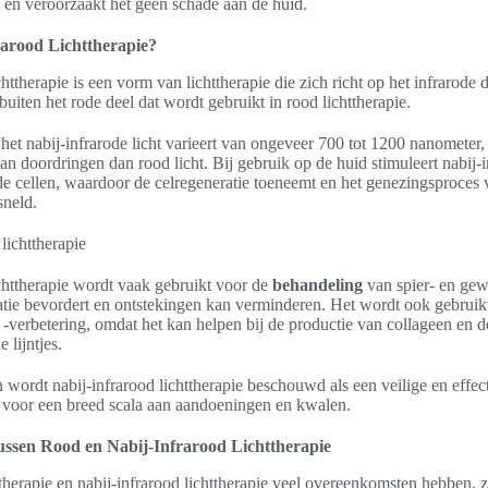
ig en veroorzaakt het geen schade aan de huid.
rarood Lichttherapie?
httherapie is een vorm van lichttherapie die zich richt op het infrarode 
buiten het rode deel dat wordt gebruikt in rood lichttherapie.
het nabij-infrarode licht varieert van ongeveer 700 tot 1200 nanometer
an doordringen dan rood licht. Bij gebruik op de huid stimuleert nabij-i
de cellen, waardoor de celregeneratie toeneemt en het genezingsproces
sneld.
chttherapie wordt vaak gebruikt voor de
behandeling
van spier- en gew
latie bevordert en ontstekingen kan verminderen. Het wordt ook gebruik
-verbetering, omdat het kan helpen bij de productie van collageen en 
 lijntjes.
wordt nabij-infrarood lichttherapie beschouwd als een veilige en effec
 voor een breed scala aan aandoeningen en kwalen.
ussen Rood en Nabij-Infrarood Lichttherapie
herapie en nabij-infrarood lichttherapie veel overeenkomsten hebben, z