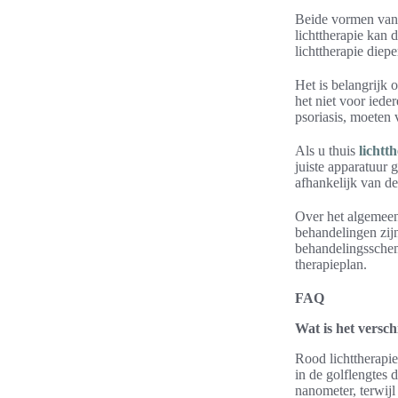
Beide vormen van 
lichttherapie kan 
lichttherapie diep
Het is belangrijk 
het niet voor ied
psoriasis, moeten 
Als u thuis
lichtt
juiste apparatuur 
afhankelijk van de
Over het algemeen 
behandelingen zij
behandelingsschem
therapieplan.
FAQ
Wat is het versch
Rood lichttherapie
in de golflengtes 
nanometer, terwijl