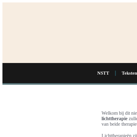
NSTT
Teksten
Welkom bij dit nie
lichttherapie
zull
van beide therapi
Lichttherapieën zi