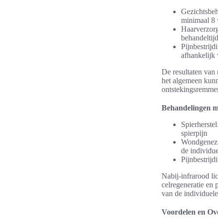
Gezichtsbeh
minimaal 8
Haarverzorg
behandeltij
Pijnbestrijd
afhankelijk 
De resultaten van 
het algemeen kunn
ontstekingsremmend
Behandelingen me
Spierherstel
spierpijn
Wondgenezin
de individu
Pijnbestrijd
Nabij-infrarood li
celregeneratie en p
van de individuel
Voordelen en Ov