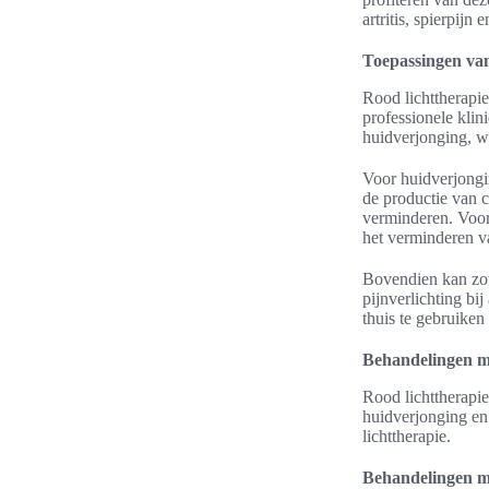
artritis, spierpijn
Toepassingen van
Rood lichttherapie
professionele klin
huidverjonging, wo
Voor huidverjongin
de productie van co
verminderen. Voor
het verminderen va
Bovendien kan zowe
pijnverlichting bi
thuis te gebruiken
Behandelingen m
Rood lichttherapie
huidverjonging en
lichttherapie.
Behandelingen m