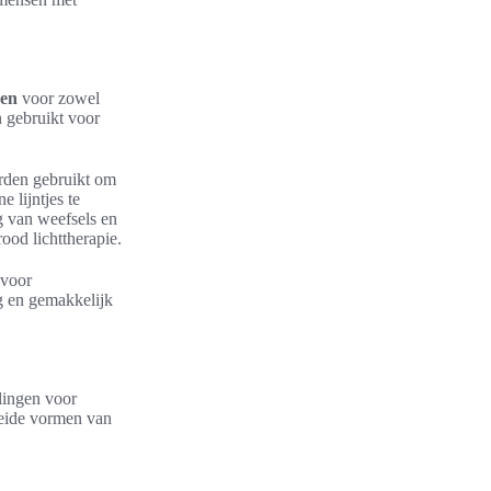
gen
voor zowel
n gebruikt voor
orden gebruikt om
e lijntjes te
g van weefsels en
ood lichttherapie.
 voor
ig en gemakkelijk
elingen voor
beide vormen van