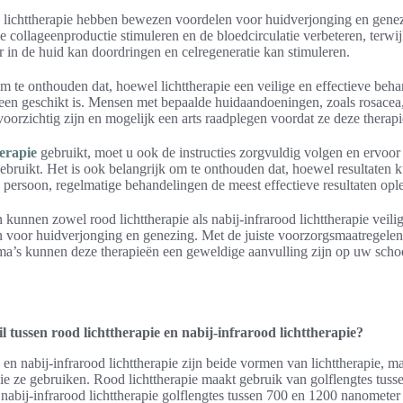
lichttherapie hebben bewezen voordelen voor huidverjonging en gene
de collageenproductie stimuleren en de bloedcirculatie verbeteren, terwij
er in de huid kan doordringen en celregeneratie kan stimuleren.
om te onthouden dat, hoewel lichttherapie een veilige en effectieve beha
ereen geschikt is. Mensen met bepaalde huidaandoeningen, zoals rosacea
voorzichtig zijn en mogelijk een arts raadplegen voordat ze deze therap
herapie
gebruikt, moet u ook de instructies zorgvuldig volgen en ervoor
gebruikt. Het is ook belangrijk om te onthouden dat, hoewel resultaten 
 persoon, regelmatige behandelingen de meest effectieve resultaten opl
kunnen zowel rood lichttherapie als nabij-infrarood lichttherapie veilig
n voor huidverjonging en genezing. Met de juiste voorzorgsmaatregelen
a’s kunnen deze therapieën een geweldige aanvulling zijn op uw scho
il tussen rood lichttherapie en nabij-infrarood lichttherapie?
 en nabij-infrarood lichttherapie zijn beide vormen van lichttherapie, ma
die ze gebruiken. Rood lichttherapie maakt gebruik van golflengtes tus
 nabij-infrarood lichttherapie golflengtes tussen 700 en 1200 nanometer