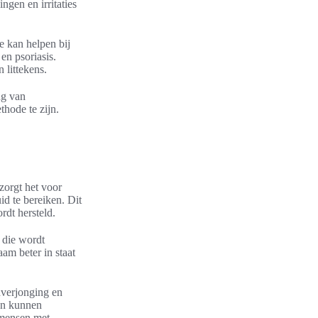
gen en irritaties
ie kan helpen bij
en psoriasis.
 littekens.
ng van
thode te zijn.
 zorgt het voor
id te bereiken. Dit
rdt hersteld.
e die wordt
am beter in staat
dverjonging en
en kunnen
r mensen met