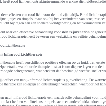
k heeft rood licht een ontstekingsremmende werking die huidbeschadigin
deze effecten van rood licht voor de huid zijn talrijk. Rood lichttherap
ijne lijntjes en rimpels, maar ook bij het verminderen van acne, rosacea 
 licht bijdragen aan een snellere wondgenezing en het verminderen van
bent naar een effectieve behandeling voor
skin rejuvenation
of genezi
rood lichttherapie heeft bewezen een veelzijdige en veilige behandelme
ij-Infrarood Lichttherapie
chttherapie heeft verschillende positieve effecten op de huid. Ten eerste
penetratie, waardoor de therapie in staat is om diepere lagen van de hu
verhoogde celregeneratie, wat betekent dat beschadigd weefsel sneller wo
jk effect van nabij-infrarood lichttherapie is pijnverlichting. De warmt
e therapie kan spierpijn en ontstekingen verzachten, waardoor het licha
.
en nabij-infrarood lichttherapie een waardevolle behandeling voor hui
die last hebben van littekens, rimpels, acne en andere huidaandoening
e therapie. Daarnaast is nabij-infrarood lichttherapie ook effectief voo