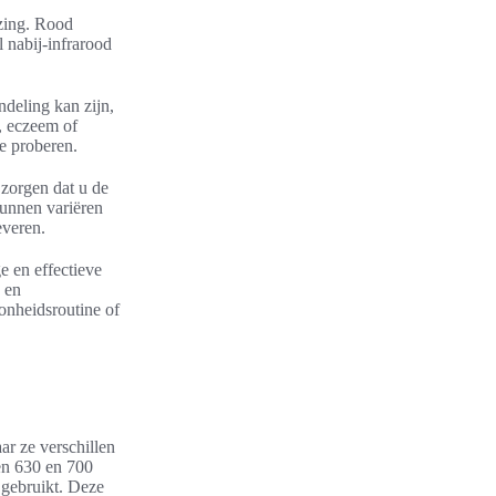
zing. Rood
l nabij-infrarood
ndeling kan zijn,
, eczeem of
ie proberen.
 zorgen dat u de
kunnen variëren
everen.
e en effectieve
 en
onheidsroutine of
ar ze verschillen
sen 630 en 700
 gebruikt. Deze