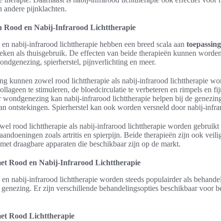
 en andere pijnklachten.
 Rood en Nabij-Infrarood Lichttherapie
 en nabij-infrarood lichttherapie hebben een breed scala aan
toepassin
ieken als thuisgebruik. De effecten van beide therapieën kunnen worde
ndgenezing, spierherstel, pijnverlichting en meer.
g kunnen zowel rood lichttherapie als nabij-infrarood lichttherapie w
llageen te stimuleren, de bloedcirculatie te verbeteren en rimpels en fijn
 wondgenezing kan nabij-infrarood lichttherapie helpen bij de genezin
n ontstekingen. Spierherstel kan ook worden versneld door nabij-infrar
l rood lichttherapie als nabij-infrarood lichttherapie worden gebruikt
j aandoeningen zoals artritis en spierpijn. Beide therapieën zijn ook veil
 met draagbare apparaten die beschikbaar zijn op de markt.
et Rood en Nabij-Infrarood Lichttherapie
 en nabij-infrarood lichttherapie worden steeds populairder als behand
 genezing. Er zijn verschillende behandelingsopties beschikbaar voor 
et Rood Lichttherapie