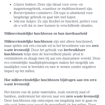
Glazen bakken
: Deze zijn ideaal voor oven- en
magnetrongebruik, waardoor ze multifunctioneel zijn.
Roestvrijstalen containers
: Dit type is uitstekend voor
langdurige gebruik en gaat niet snel kapot.
Silicone bakjes
: Ze zijn flexibel en functieel, perfect voor
als u wilt dat ze mee kunnen in verschillende situaties.
Milieuvriendelijke lunchboxen en hun inzetbaarheid
Milieuvriendelijke lunchboxen
zijn niet alleen functioneel,
maar spelen ook een cruciale rol in het bevorderen van een
zero
waste levensstijl
. Door het gebruik van
herbruikbare
lunchboxen
helpt men de hoeveelheid plastic afval te
verminderen en draagt men bij aan een duurzamere wereld. Deze
eco-vriendelijke maaltijdoplossingen maken het mogelijk om
maaltijden voor te bereiden en mee te nemen zonder negatieve
impact op het milieu.
Hoe milieuvriendelijke lunchboxen bijdragen aan een zero
waste levensstijl
Het kiezen van de juiste materialen, zoals roestvrij staal of
bamboe, ondersteunt het streven naar een
zero waste levensstijl
.
Deze lunchboxen zijn ontworpen om langdurig mee te gaan en
zijn vaak beter voor zowel de gezondheid als het milieu. Door