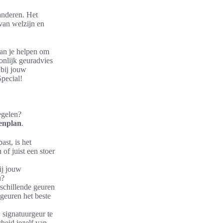
anderen. Het
van welzijn en
kan je helpen om
onlijk geuradvies
 bij jouw
Special!
egelen?
enplan
.
ast, is het
 of juist een stoer
ij jouw
u?
rschillende geuren
geuren het beste
 signatuurgeur te
cheid jezelf van