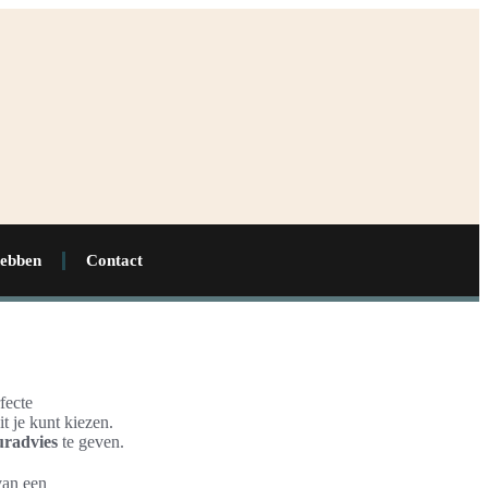
hebben
Contact
fecte
t je kunt kiezen.
uradvies
te geven.
van een