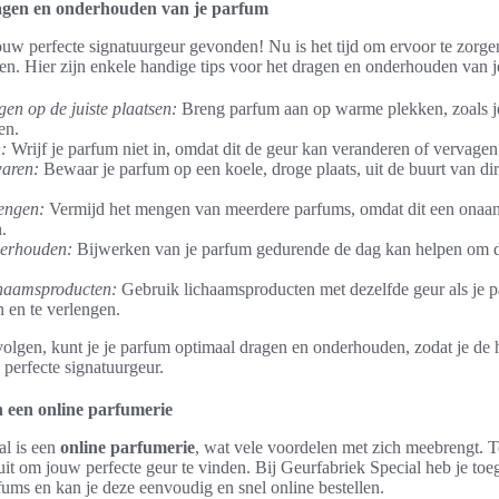
ragen en onderhouden van je parfum
jouw perfecte signatuurgeur gevonden! Nu is het tijd om ervoor te zorge
iken. Hier zijn enkele handige tips voor het dragen en onderhouden van 
en op de juiste plaatsen:
Breng parfum aan op warme plekken, zoals je
en.
:
Wrijf je parfum niet in, omdat dit de geur kan veranderen of vervagen
aren:
Bewaar je parfum op een koele, droge plaats, uit de buurt van dir
engen:
Vermijd het mengen van meerdere parfums, omdat dit een onaa
.
erhouden:
Bijwerken van je parfum gedurende de dag kan helpen om d
chaamsproducten:
Gebruik lichaamsproducten met dezelfde geur als je 
n en te verlengen.
volgen, kunt je je parfum optimaal dragen en onderhouden, zodat je de 
perfecte signatuurgeur.
 een online parfumerie
al is een
online parfumerie
, wat vele voordelen met zich meebrengt. Te
uit om jouw perfecte geur te vinden. Bij Geurfabriek Special heb je toe
fums en kan je deze eenvoudig en snel online bestellen.