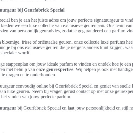
uurgeur bij Geurfabriek Special
ecial ben je aan het juiste adres om jouw perfecte signatuurgeur te vin
bieden we een luxe collectie van exclusieve geuren aan. Ons team van 
rzien van persoonlijk geuradvies, zodat je gegarandeerd een parfum vindt
 bloemige, frisse of oriëntaalse geuren, onze collectie luxe parfums hee
nd je bij ons exclusieve geuren die je nergens anders kunt krijgen, waa
specialer wordt.
ge stappenplan om jouw ideale parfum te vinden en ontdek hoe je een
ren met behulp van onze
geurexpertise
. Wij helpen je ook met handige 
l te dragen en te onderhouden.
uurgeur eenvoudig online bij Geurfabriek Special en geniet van snelle 
aan luxe geuren. Neem bij vragen gerust contact op met onze geurexpert
j het vinden van jouw perfecte parfum.
tuurgeur
bij Geurfabriek Special en laat jouw persoonlijkheid en stijl no