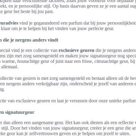
ijken naar verschillende factoren, zoals jouw voorkeur voor bepaalde 
zoekt, en je persoonlijke stijl. Op basis daarvan geven ze je een aantal s
e geur het beste bij jou past.
euradvies
vind je gegarandeerd een parfum dat bij jouw persoonlijkheid 
e klaar om je te helpen bij het vinden van jouw perfecte geur.
n die je nergens anders vindt
ecial vind je een collectie van
exclusieve geuren
die je nergens anders
ms zijn met zorg samengesteld en maken jouw signatuurgeur nog specia
 warme, houtachtige geur of juist naar een frisse, citrusachtige geur, bi
 allemaal.
llectie van geuren is met zorg samengesteld en bestaat alleen uit de bes
n nergens anders verkrijgbaar zijn, onderscheid je jezelf van anderen e
ng.
tie van exclusieve geuren en laat je verrassen door onze unieke parfum
en signatuurgeur
 dan alleen een aangename geur. Het kan ook dienen als een reflectie 
 stijl. Door het vinden van jouw signatuurgeur, creëer je een geur die a
ke geur kan je zelfvertrouwen geven en je helpen om jezelf te uiten.