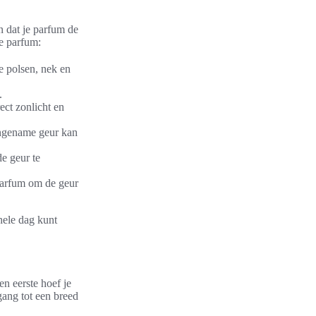
n dat je parfum de
je parfum:
 polsen, nek en
.
ect zonlicht en
ngename geur kan
e geur te
parfum om de geur
hele dag kunt
n eerste hoef je
gang tot een breed