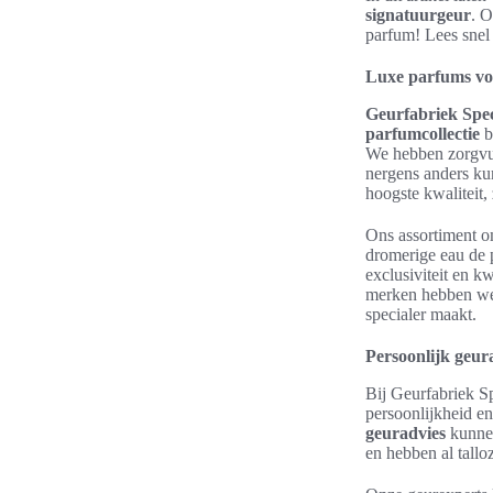
signatuurgeur
. O
parfum! Lees snel 
Luxe parfums vo
Geurfabriek Spec
parfumcollectie
b
We hebben zorgvul
nergens anders ku
hoogste kwaliteit,
Ons assortiment om
dromerige eau de
exclusiviteit en kw
merken hebben w
specialer maakt.
Persoonlijk geur
Bij Geurfabriek Sp
persoonlijkheid e
geuradvies
kunnen
en hebben al tallo