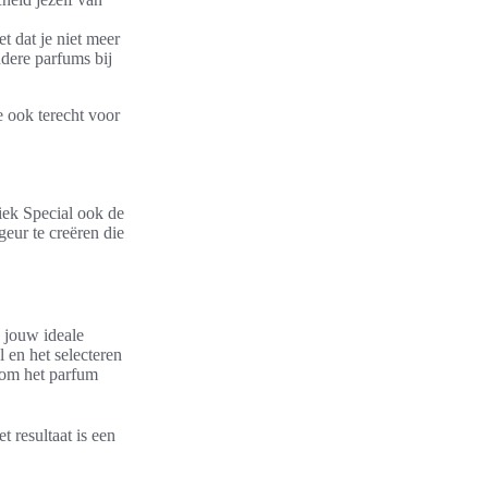
t dat je niet meer
dere parfums bij
e ook terecht voor
iek Special ook de
eur te creëren die
e jouw ideale
 en het selecteren
 om het parfum
t resultaat is een