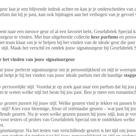
eur laat je een blijvende indruk achter en kan je je onderscheiden van 
fum dat bij je past, kan ook bijdragen aan het verhogen van je gevoel 
ent naar een nieuwe geur of al een favoriet hebt, Geurfabriek Special 
uurgeur te vinden. Met hun uitgebreide collectie
luxe parfums
en perso
 het team klaar om je te helpen bij het vinden van de ideale geur die past
 stijl. Maak het verschil en ontdek jouw signatuurgeur bij Geurfabriek 
r het vinden van jouw signatuurgeur
r jouw perfecte signatuurgeur om je persoonlijkheid en stijl te weerspi
l helpt je bij het vinden van jouw ideale parfum met dit handige
stapp
persoonlijke stijl.
Voordat je op zoek gaat naar een parfum dat bij jou p
m te weten welke stijl het beste bij jou past. Ben je meer een romantisch
 geuren passen bij jouw stijl.
Welke geuren vind je lekker en passen b
 stijl? Kies voor bloemige, frisse of oriëntaalse geuren – wat past bij jo
llende geuren.
Nu je weet welke geuren passen bij jouw stijl, kun je ve
s voor testers of probes van Geurfabriek Special om te ontdekken welke 
en.
ignatuurgeur.
Na het testen van verschillende geuren is het tijd om jouw
 een parfum dat perfect past bij jouw persoonlijkheid en stijl en onders