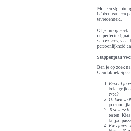
Met een signatuurg
hebben van een par
tevredenheid.
Of je nu op zoek b
de perfecte signat
van experts, staat
persoonlijkheid en
Stappenplan voo
Ben je op zoek naa
Geurfabriek Specia
Bepaal jouw 
belangrijk o
type?
Ontdek welke
persoonlijke
Test verschi
testen. Kie
bij jou pass
Kies jouw s
kiezen. Kies