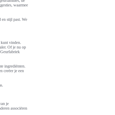
geurfamilies, de
uggesties, waarmee
en stijl past. We
 kunt vinden.
ler. Of je nu op
j Geurfabriek
te ingrediënten.
n creëer je een
s.
van je
nderen associëren