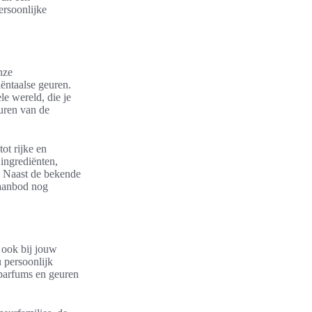
ersoonlijke
nze
iëntaalse geuren.
e wereld, die je
uren van de
ot rijke en
 ingrediënten,
 Naast de bekende
 aanbod nog
 ook bij jouw
 persoonlijk
 parfums en geuren