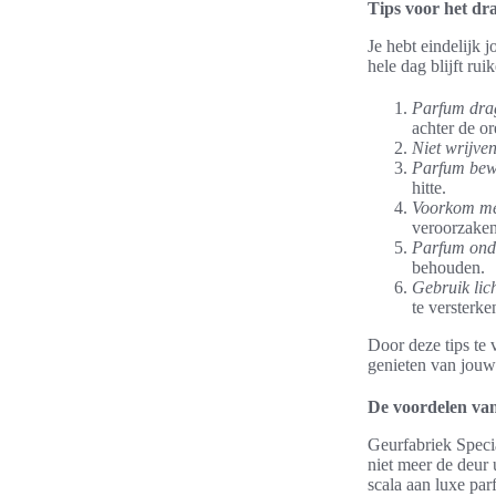
Tips voor het d
Je hebt eindelijk 
hele dag blijft ru
Parfum drag
achter de or
Niet wrijven
Parfum bew
hitte.
Voorkom m
veroorzaken
Parfum ond
behouden.
Gebruik li
te versterke
Door deze tips te 
genieten van jouw 
De voordelen van
Geurfabriek Speci
niet meer de deur 
scala aan luxe par