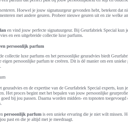
menteren.
Hoewel je jouw signatuurgeur gevonden hebt, betekent dat nie
menteren met andere geuren. Probeer nieuwe geuren uit en zie welke an
lan
en vind jouw perfecte signatuurgeur. Bij Geurfabriek Special kun j
vies en een uitgebreide collectie luxe parfums.
een persoonlijk parfum
de collectie luxe parfums en het persoonlijke geuradvies biedt Geurfabr
 eigen persoonlijke parfum te creëren. Dit is dé manier om een unieke g
.
 geuradvies en de expertise van de Geurfabriek Special experts, kun j
n. Het proces begint met het bepalen van jouw persoonlijke geurprofiel
e goed bij jou passen. Daarna worden midden- en topnoten toegevoegd
.
een
persoonlijk parfum
is een unieke ervaring die je niet wilt missen. He
 jou past en die je altijd met je meedraagt.