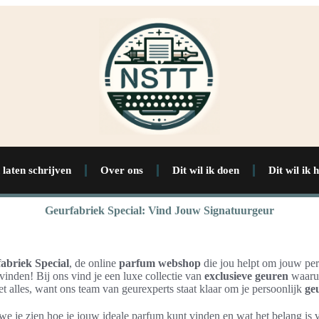
 laten schrijven
Over ons
Dit wil ik doen
Dit wil ik 
Geurfabriek Special: Vind Jouw Signatuurgeur
abriek Special
, de online
parfum webshop
die jou helpt om jouw per
vinden! Bij ons vind je een luxe collectie van
exclusieve geuren
waarui
et alles, want ons team van geurexperts staat klaar om je persoonlijk
ge
en we je zien hoe je jouw ideale parfum kunt vinden en wat het belang is 