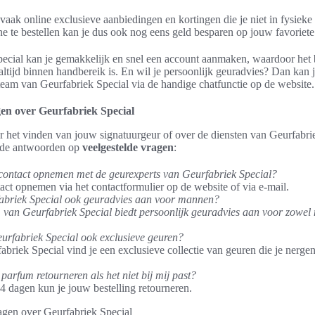
vaak online exclusieve aanbiedingen en kortingen die je niet in fysieke
e te bestellen kan je dus ook nog eens geld besparen op jouw favoriet
pecial kan je gemakkelijk en snel een account aanmaken, waardoor het 
altijd binnen handbereik is. En wil je persoonlijk geuradvies? Dan kan je
eam van Geurfabriek Special via de handige chatfunctie op de website.
gen over Geurfabriek Special
r het vinden van jouw signatuurgeur of over de diensten van Geurfabri
e de antwoorden op
veelgestelde vragen
:
contact opnemen met de geurexperts van Geurfabriek Special?
act opnemen via het contactformulier op de website of via e-mail.
abriek Special ook geuradvies aan voor mannen?
m van Geurfabriek Special biedt persoonlijk geuradvies aan voor zowel
urfabriek Special ook exclusieve geuren?
fabriek Special vind je een exclusieve collectie van geuren die je nerge
parfum retourneren als het niet bij mij past?
14 dagen kun je jouw bestelling retourneren.