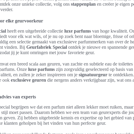
ntdek onze unieke collectie, volg ons
stappenplan
en creëer je eigen p
verder.
or elke geurvoorkeur
ial
heeft een uitgebreide collectie
luxe parfums
van hoge kwaliteit. O
iedt voor elk wat wils, of je nu op zoek bent naar bloemige, frisse of or
dig een selectie gemaakt van exclusieve parfummerken van over de hel
nt vinden. Bij
Geurfabriek Special
ontdek je nieuwe en spannende ge
 zodat jij je kunt omringen met jouw favoriete geur.
vat een breed scala aan geuren, van zachte en subtiele eau de toilettes t
 parfums. Onze
luxe parfums
zijn zorgvuldig geselecteerd op basis van
aliteit, en zullen je zeker inspireren om je
signatuurgeur
te ontdekken.
e ook
exclusieve geuren
die nergens anders verkrijgbaar zijn, wat ons
advies van experts
ecial begrijpen we dat een parfum niet alleen lekker moet ruiken, maar
n stijl moet passen. Daarom hebben we een team van geurexperts die jou
 geven. Zij hebben uitgebreide kennis en expertise op het gebied van
ze klanten geholpen bij het vinden van hun perfecte geur.