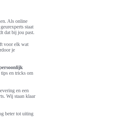
den. Als online
geurexperts staat
 dat bij jou past.
ft voor elk wat
rdoor je
persoonlijk
tips en tricks om
levering en een
s. Wij staan klaar
g beter tot uiting