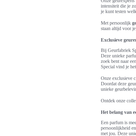
Onze geurexperts k
intensiteit die je 
je kunt testen welk
Met persoonlijk
g
staan altijd voor j
Exclusieve geure
Bij Geurfabriek Sp
Deze unieke parfu
zoek bent naar een
Special vind je het
Onze exclusieve co
Doordat deze geure
unieke geurbelevi
Ontdek onze collec
Het belang van e
Een parfum is meer
persoonlijkheid en
met jou. Deze unie