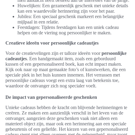
men aandacht heeft besteed aan de interesses van de jarige.
Huwelijken: Een gezamenlijk geschenk met unieke details
kan een waardevolle herinnering zijn voor het paar.
Jubilea: Een speciaal geschenk markeert een belangrijke
mijlpaal in een relatie.
Feestdagen: Tijdens feestdagen kan een uniek cadeau
helpen om de viering nog persoonlijker te maken.
Creatieve ideeën voor persoonlijke cadeautjes
Voor de creatievelingen zijn er talloze ideeën voor
persoonlijke
cadeautjes
. Een handgemaakt item, zoals een geborduurd
kussen of een gepersonaliseerd boek, kan echt impact maken.
Kijk ook naar op maat gemaakte foto’s of kunstwerken, die een
speciale plek in het huis kunnen innemen. Het verrassen met
persoonlijke cadeaus voegt een extra laag van betekenis toe,
waardoor de ontvanger zich nog specialer voelt.
De impact van gepersonaliseerde geschenken
Unieke cadeaus hebben de kracht om blijvende herinneringen te
creëren. Ze maken een aanzienlijk verschil in het leven van de
ontvanger, aangezien deze geschenken vaak niet alleen een
materieel object zijn, maar ook een herinnering aan een speciale
gebeurtenis of een geliefde. Het kiezen van een gepersonaliseerd
cadeau stemt niet alleen overeen met de gelegenheid, maar toont