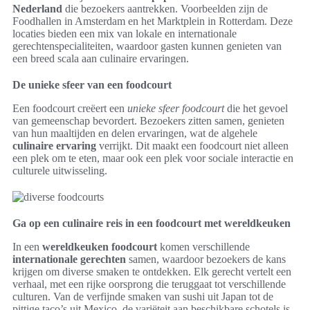
Nederland
die bezoekers aantrekken. Voorbeelden zijn de
Foodhallen in Amsterdam en het Marktplein in Rotterdam. Deze
locaties bieden een mix van lokale en internationale
gerechtenspecialiteiten, waardoor gasten kunnen genieten van
een breed scala aan culinaire ervaringen.
De unieke sfeer van een foodcourt
Een foodcourt creëert een
unieke sfeer foodcourt
die het gevoel
van gemeenschap bevordert. Bezoekers zitten samen, genieten
van hun maaltijden en delen ervaringen, wat de algehele
culinaire ervaring
verrijkt. Dit maakt een foodcourt niet alleen
een plek om te eten, maar ook een plek voor sociale interactie en
culturele uitwisseling.
Ga op een culinaire reis in een foodcourt met wereldkeuken
In een
wereldkeuken foodcourt
komen verschillende
internationale gerechten
samen, waardoor bezoekers de kans
krijgen om diverse smaken te ontdekken. Elk gerecht vertelt een
verhaal, met een rijke oorsprong die teruggaat tot verschillende
culturen. Van de verfijnde smaken van sushi uit Japan tot de
pittige taco’s uit Mexico, de variëteit aan beschikbare schotels is