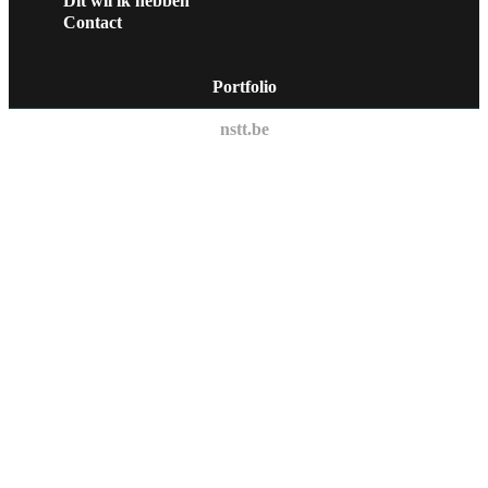
Dit wil ik hebben
Contact
Portfolio
nstt.be