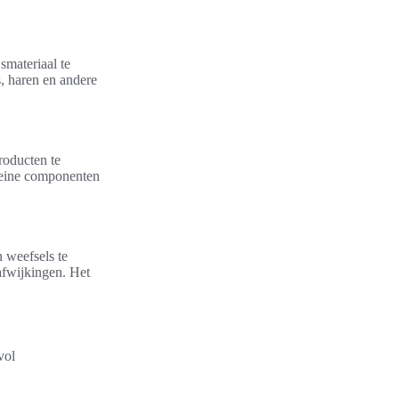
materiaal te
s, haren en andere
roducten te
kleine componenten
 weefsels te
afwijkingen. Het
vol