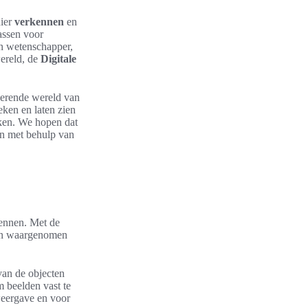
nier
verkennen
en
assen voor
en wetenschapper,
wereld, de
Digitale
nerende wereld van
ken en laten zien
ekken. We hopen dat
en met behulp van
kennen. Met de
len waargenomen
van de objecten
 beelden vast te
weergave en voor