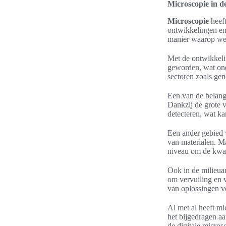
Microscopie in 
Microscopie
heeft
ontwikkelingen en
manier waarop we
Met de ontwikkelin
geworden, wat ond
sectoren zoals ge
Een van de belang
Dankzij de grote 
detecteren, wat ka
Een ander gebied w
van materialen. Ma
niveau om de kwal
Ook in de milieua
om vervuiling en v
van oplossingen v
Al met al heeft mi
het bijgedragen a
de digitale micro