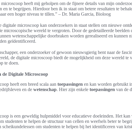
e microscoop heeft mij geholpen om de fijnere details van mijn onderzo
n en te begrijpen. Hierdoor ben ik in staat om betere resultaten te behal
aar een hoger niveau te tillen.” – Dr. Maria Garcia, Bioloog
e digitale microscoop kan onderzoekers in staat stellen om nieuwe ont
de microscopische wereld te vergroten. Door de gedetailleerde beelden
unnen wetenschappelijke doorbraken worden gerealiseerd en kunnen 
en geïdentificeerd.
nschapper, een onderzoeker of gewoon nieuwsgierig bent naar de fasci
reld, de digitale microscoop biedt de mogelijkheid om deze wereld te 
op te doen.
 de Digitale Microscoop
scoop heeft een breed scala aan
toepassingen
en kan worden gebruikt in
edrijfsleven en de
wetenschap
. Hier zijn enkele
toepassingen
van de di
scoop is een geweldig hulpmiddel voor educatieve doeleinden. Het kan
om studenten te helpen de structuur van cellen en weefsels beter te begr
 scheikundelessen om studenten te helpen bij het identificeren van krist