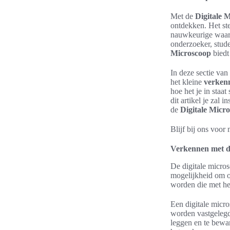
Met de
Digitale 
ontdekken. Het ste
nauwkeurige waarn
onderzoeker, stud
Microscoop
biedt
In deze sectie van
het kleine
verken
hoe het je in staa
dit artikel je zal
de
Digitale Micr
Blijf bij ons voor
Verkennen met d
De digitale micro
mogelijkheid om o
worden die met het
Een digitale micr
worden vastgelegd
leggen en te bewa