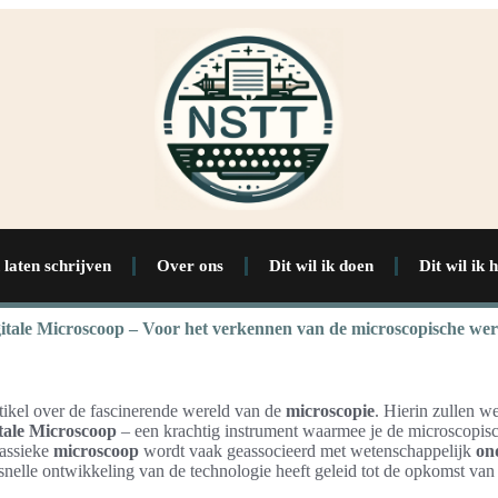
 laten schrijven
Over ons
Dit wil ik doen
Dit wil ik 
itale Microscoop – Voor het verkennen van de microscopische wer
tikel over de fascinerende wereld van de
microscopie
. Hierin zullen w
tale Microscoop
– een krachtig instrument waarmee je de microscopis
lassieke
microscoop
wordt vaak geassocieerd met wetenschappelijk
on
snelle ontwikkeling van de technologie heeft geleid tot de opkomst va