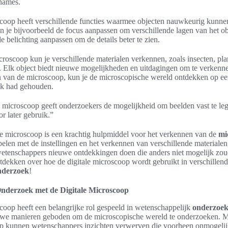
names.
scoop heeft verschillende functies waarmee objecten nauwkeurig kunn
 je bijvoorbeeld de focus aanpassen om verschillende lagen van het obj
de belichting aanpassen om de details beter te zien.
croscoop kun je verschillende materialen verkennen, zoals insecten, pla
 Elk object biedt nieuwe mogelijkheden en uitdagingen om te verkenne
en van de microscoop, kun je de microscopische wereld ontdekken op ee
jk had gehouden.
e microscoop geeft onderzoekers de mogelijkheid om beelden vast te leg
r later gebruik.”
le microscoop is een krachtig hulpmiddel voor het verkennen van de
mi
elen met de instellingen en het verkennen van verschillende materiale
etenschappers nieuwe ontdekkingen doen die anders niet mogelijk zoude
dekken over hoe de digitale microscoop wordt gebruikt in verschillende
nderzoek
!
nderzoek met de Digitale Microscoop
coop heeft een belangrijke rol gespeeld in wetenschappelijk
onderzoe
uwe manieren geboden om de microscopische wereld te onderzoeken. M
op kunnen wetenschappers inzichten verwerven die voorheen onmogeli