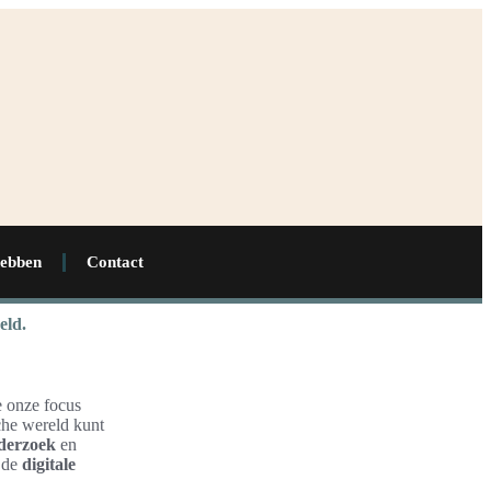
hebben
Contact
eld.
e onze focus
che wereld kunt
derzoek
en
n de
digitale