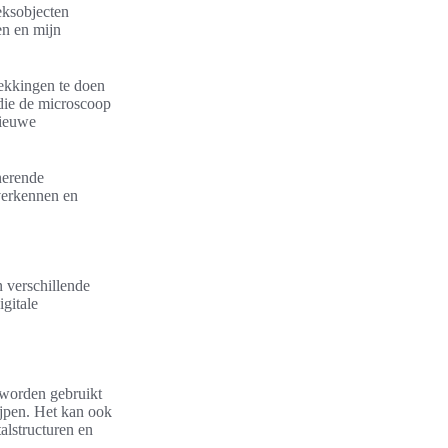
eksobjecten
en en mijn
dekkingen te doen
 die de microscoop
nieuwe
nerende
verkennen en
 verschillende
gitale
 worden gebruikt
ijpen. Het kan ook
alstructuren en