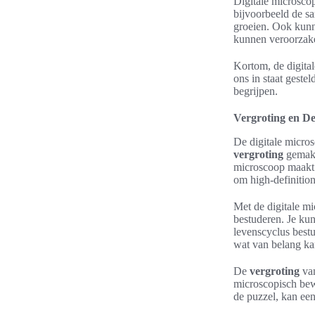
Digitale microsco
bijvoorbeeld de s
groeien. Ook kunn
kunnen veroorzak
Kortom, de digital
ons in staat gest
begrijpen.
Vergroting en De
De digitale micros
vergroting
gemakke
microscoop maakt g
om high-definition
Met de digitale m
bestuderen. Je ku
levenscyclus bestu
wat van belang kan
De
vergroting
van
microscopisch bew
de puzzel, kan ee