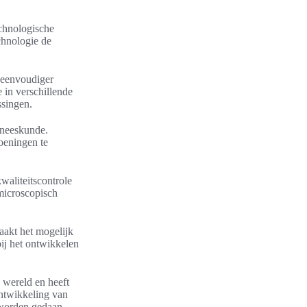
echnologische
chnologie de
n eenvoudiger
 in verschillende
ssingen.
eneeskunde.
oeningen te
waliteitscontrole
 microscopisch
aakt het mogelijk
ij het ontwikkelen
 wereld en heeft
ontwikkeling van
 worden gedaan.