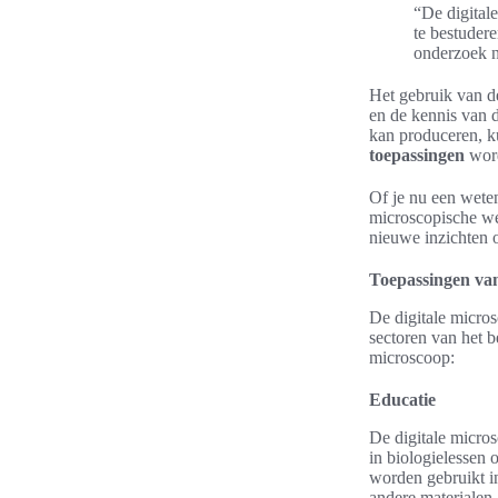
“De digital
te bestudere
onderzoek n
Het gebruik van d
en de kennis van 
kan produceren, k
toepassingen
word
Of je nu een wete
microscopische we
nieuwe inzichten 
Toepassingen van
De digitale micro
sectoren van het b
microscoop:
Educatie
De digitale micro
in biologielessen 
worden gebruikt in
andere materialen.