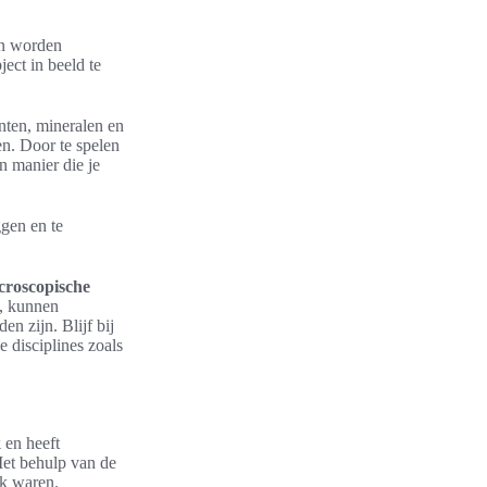
en worden
ect in beeld te
nten, mineralen en
n. Door te spelen
n manier die je
gen en te
croscopische
n, kunnen
n zijn. Blijf bij
 disciplines zoals
k
en heeft
et behulp van de
jk waren.