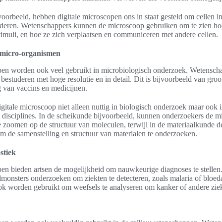
jvoorbeeld, hebben digitale microscopen ons in staat gesteld om cellen i
deren. Wetenschappers kunnen de microscoop gebruiken om te zien hoe
timuli, en hoe ze zich verplaatsen en communiceren met andere cellen.
micro-organismen
pen worden ook veel gebruikt in microbiologisch onderzoek. Wetensc
estuderen met hoge resolutie en in detail. Dit is bijvoorbeeld van gro
g van vaccins en medicijnen.
gitale microscoop niet alleen nuttig in biologisch onderzoek maar ook 
 disciplines. In de scheikunde bijvoorbeeld, kunnen onderzoekers de m
e zoomen op de structuur van moleculen, terwijl in de materiaalkunde 
m de samenstelling en structuur van materialen te onderzoeken.
stiek
pen bieden artsen de mogelijkheid om nauwkeurige diagnoses te stellen
dmonsters onderzoeken om ziekten te detecteren, zoals malaria of bloe
k worden gebruikt om weefsels te analyseren om kanker of andere ziek