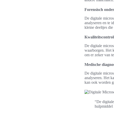
Forensisch onde
De digitale micro
analyseren en te i
kleine deeltjes die
Kwaliteitscontrol
De digitale micros
waarborgen. Het k
om er zeker van te
Medische diagnos
De digitale micro
analyseren. Het ka
kan ook worden geb
“De digital
hulpmiddel z