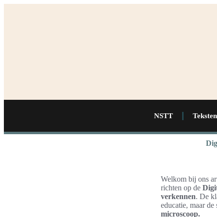
NSTT
Teksten
Dig
Welkom bij ons ar
richten op de
Digi
verkennen
. De k
educatie, maar de 
microscoop.