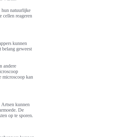
n hun natuurlijke
 cellen reageren
happers kunnen
ot belang geweest
in andere
icroscoop
de microscoop kan
. Artsen kunnen
darmoede. De
ten op te sporen.