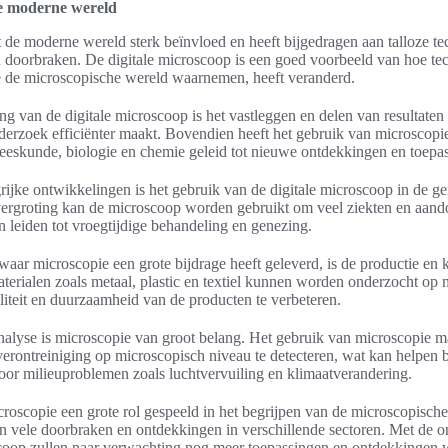
de moderne wereld
 de moderne wereld sterk beïnvloed en heeft bijgedragen aan talloze t
 doorbraken. De digitale microscoop is een goed voorbeeld van hoe te
 de microscopische wereld waarnemen, heeft veranderd.
g van de digitale microscoop is het vastleggen en delen van resultate
erzoek efficiënter maakt. Bovendien heeft het gebruik van microscopie
neeskunde, biologie en chemie geleid tot nieuwe ontdekkingen en toepa
rijke ontwikkelingen is het gebruik van de digitale microscoop in de g
vergroting kan de microscoop worden gebruikt om veel ziekten en aand
n leiden tot vroegtijdige behandeling en genezing.
aar microscopie een grote bijdrage heeft geleverd, is de productie en k
terialen zoals metaal, plastic en textiel kunnen worden onderzocht op
iteit en duurzaamheid van de producten te verbeteren.
nalyse is microscopie van groot belang. Het gebruik van microscopie m
erontreiniging op microscopisch niveau te detecteren, wat kan helpen b
oor milieuproblemen zoals luchtvervuiling en klimaatverandering.
croscopie een grote rol gespeeld in het begrijpen van de microscopische
an vele doorbraken en ontdekkingen in verschillende sectoren. Met de 
scoop zullen naar verwachting nog meer toepassingen en ontdekkingen