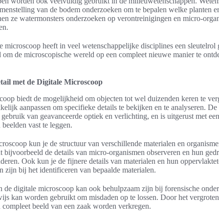
pen worden ook veelvuldig gebruikt in de milieuwetenschappen. Wete
amenstelling van de bodem onderzoeken om te bepalen welke planten er
en ze watermonsters onderzoeken op verontreinigingen en micro-organ
en.
e microscoop heeft in veel wetenschappelijke disciplines een sleutelrol 
eld om de microscopische wereld op een compleet nieuwe manier te ontd
tail met de Digitale Microscoop
coop biedt de mogelijkheid om objecten tot wel duizenden keren te ver
lijk aanpassen om specifieke details te bekijken en te analyseren. De 
ebruik van geavanceerde optiek en verlichting, en is uitgerust met een
 beelden vast te leggen.
icroscoop kun je de structuur van verschillende materialen en organis
nt bijvoorbeeld de details van micro-organismen observeren en hun ged
deren. Ook kun je de fijnere details van materialen en hun oppervlaktet
 zijn bij het identificeren van bepaalde materialen.
 de digitale microscoop kan ook behulpzaam zijn bij forensische onde
ijs kan worden gebruikt om misdaden op te lossen. Door het vergroten
n compleet beeld van een zaak worden verkregen.