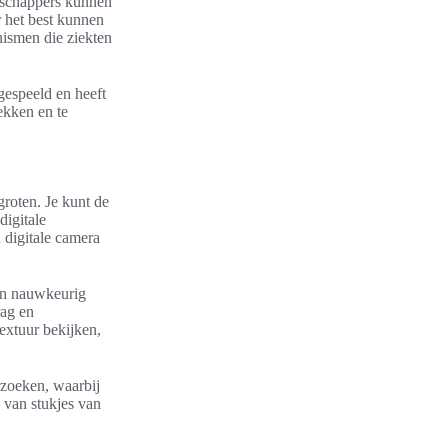
nschappers kunnen
 het best kunnen
ismen die ziekten
gespeeld en heeft
ekken en te
groten. Je kunt de
digitale
 digitale camera
men nauwkeurig
rag en
extuur bekijken,
rzoeken, waarbij
 van stukjes van