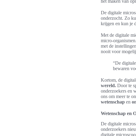
het maken van op
De digitale micro
onderzocht. Zo kun
krijgen en kun je 
Met de digitale mi
micro-organismen.
met de instelling
nooit voor mogeli
“De digital
bewaren voo
Kortom, de digita
wereld.
Door te sp
onderzoekers en w
ons om meer te ont
wetenschap
en
o
Wetenschap en O
De digitale micros
onderzoekers nie
digitale microsco