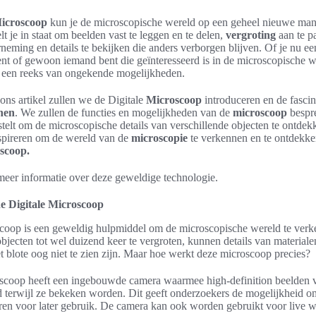
Microscoop
kun je de microscopische wereld op een geheel nieuwe ma
lt je in staat om beelden vast te leggen en te delen,
vergroting
aan te p
eming en details te bekijken die anders verborgen blijven. Of je nu e
ent of gewoon iemand bent die geïnteresseerd is in de microscopische 
 een reeks van ongekende mogelijkheden.
 ons artikel zullen we de Digitale
Microscoop
introduceren en de fasci
nen
. We zullen de functies en mogelijkheden van de
microscoop
bespre
t stelt om de microscopische details van verschillende objecten te ontd
 inspireren om de wereld van de
microscopie
te verkennen en te ontdekk
oscoop.
 meer informatie over deze geweldige technologie.
e Digitale Microscoop
scoop is een geweldig hulpmiddel om de microscopische wereld te ver
bjecten tot wel duizend keer te vergroten, kunnen details van materia
 blote oog niet te zien zijn. Maar hoe werkt deze microscoop precies?
oscoop heeft een ingebouwde camera waarmee high-definition beelden 
 terwijl ze bekeken worden. Dit geeft onderzoekers de mogelijkheid om
ren voor later gebruik. De camera kan ook worden gebruikt voor live 