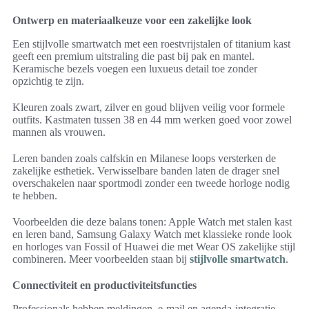
Ontwerp en materiaalkeuze voor een zakelijke look
Een stijlvolle smartwatch met een roestvrijstalen of titanium kast
geeft een premium uitstraling die past bij pak en mantel.
Keramische bezels voegen een luxueus detail toe zonder
opzichtig te zijn.
Kleuren zoals zwart, zilver en goud blijven veilig voor formele
outfits. Kastmaten tussen 38 en 44 mm werken goed voor zowel
mannen als vrouwen.
Leren banden zoals calfskin en Milanese loops versterken de
zakelijke esthetiek. Verwisselbare banden laten de drager snel
overschakelen naar sportmodi zonder een tweede horloge nodig
te hebben.
Voorbeelden die deze balans tonen: Apple Watch met stalen kast
en leren band, Samsung Galaxy Watch met klassieke ronde look
en horloges van Fossil of Huawei die met Wear OS zakelijke stijl
combineren. Meer voorbeelden staan bij
stijlvolle smartwatch
.
Connectiviteit en productiviteitsfuncties
Professionals hebben meldingen, e-mail en agenda-integratie