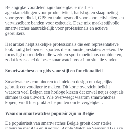
Belangrijke voordelen zijn duidelijke: e-mail- en
agendameldingen voor productiviteit, hartslag- en slaapmeting
voor gezondheid, GPS en trainingsmodi voor sportactiviteiten, en
verwisselbare banden voor esthetiek. Deze mix maakt stijlvolle
smartwatches aantrekkelijk voor professionals en actieve
gebruikers.
Het artikel helpt zakelijke professionals die een representatieve
look nodig hebben en sporters die robuuste prestaties zoeken. De
focus ligt op modellen die werk en sport moeiteloos combineren,
zodat lezers snel de beste smartwatch voor hun situatie vinden.
Smartwatches: een gids voor stijl en functionaliteit
Smartwatches combineren techniek en design om dagelijks
gebruik eenvoudiger te maken. Dit korte overzicht belicht
waarom veel Belgen een horloge kiezen dat zowel netjes oogt als
slimme taken uitvoert. Wie overweegt waarom smartwatches
kopen, vindt hier praktische punten om te vergelijken.
Waarom smartwatches populair zijn in België
De populariteit van smartwatches België groeit door sterke
integratie met iOS en Android. Apple Watch en Samsung Galaxy