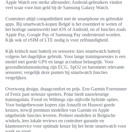
Apple Watch een sterke allrounder; Android-gebruikers vinden
veel waar voor hun geld bij de Samsung Galaxy Watch.
Controleer altijd compatibiliteit met de smartphone en gebruikte
apps. Bij smartwatch-kopen België is het essentieel te weten of
het horloge samenwerkt met iOS of Android, en of functies zoals
Apple Pay, Google Pay of Samsung Pay ondersteund worden.
Kijk ook of eSIM of LTE nodig is voor zelfstandigheid.
Kijk kritisch naar batterij en sensoren: kies smartwatch batterij
volgens het dagelijkse gebruik. Voor lange trainingssessies is een
model met goede GPS en lange accuduur belangrijk. Voor
gezondheidsmonitoring zijn ECG, SpO2 en barometer relevante
sensoren; vergelijk deze punten bij smartwatch functies
vergelijken.
Overweeg design, draagcomfort en prijs. Een Garmin Forerunner
of Fenix past serieuze sporters, Polar biedt nauwkeurige
trainingsdata. Fossil en Withings zijn stijlvolle hybride opties.
Voor budgetbewuste kopers zijn Amazfit en Huawei goede
keuzes, terwijl premium modellen van Garmin en Apple
uitgebreide functies leveren. Probeer modellen in Belgische
winkels, lees lokale reviews en controleer garantie en
klantenservice voor optimale keuze bij het beste smartwatch voor
werk en sport.