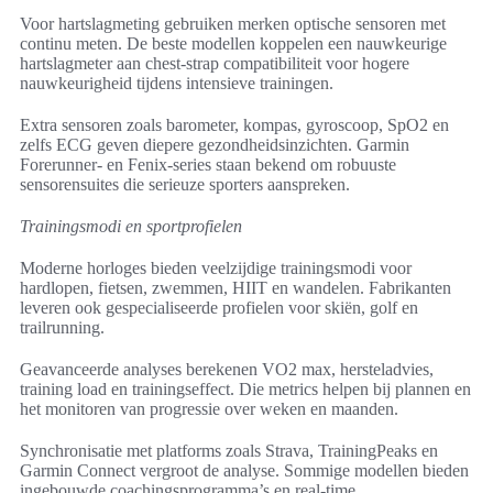
Voor hartslagmeting gebruiken merken optische sensoren met
continu meten. De beste modellen koppelen een nauwkeurige
hartslagmeter aan chest-strap compatibiliteit voor hogere
nauwkeurigheid tijdens intensieve trainingen.
Extra sensoren zoals barometer, kompas, gyroscoop, SpO2 en
zelfs ECG geven diepere gezondheidsinzichten. Garmin
Forerunner- en Fenix-series staan bekend om robuuste
sensorensuites die serieuze sporters aanspreken.
Trainingsmodi en sportprofielen
Moderne horloges bieden veelzijdige trainingsmodi voor
hardlopen, fietsen, zwemmen, HIIT en wandelen. Fabrikanten
leveren ook gespecialiseerde profielen voor skiën, golf en
trailrunning.
Geavanceerde analyses berekenen VO2 max, hersteladvies,
training load en trainingseffect. Die metrics helpen bij plannen en
het monitoren van progressie over weken en maanden.
Synchronisatie met platforms zoals Strava, TrainingPeaks en
Garmin Connect vergroot de analyse. Sommige modellen bieden
ingebouwde coachingsprogramma’s en real-time