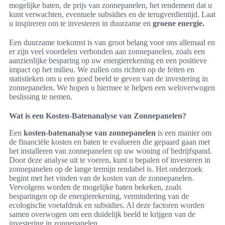
mogelijke baten, de prijs van zonnepanelen, het rendement dat u
kunt verwachten, eventuele subsidies en de terugverdientijd. Laat
u inspireren om te investeren in duurzame en
groene energie.
Een duurzame toekomst is van groot belang voor ons allemaal en
er zijn veel voordelen verbonden aan zonnepanelen, zoals een
aanzienlijke besparing op uw energierekening en een positieve
impact op het milieu. We zullen ons richten op de feiten en
statistieken om u een goed beeld te geven van de investering in
zonnepanelen. We hopen u hiermee te helpen een weloverwogen
beslissing te nemen.
Wat is een Kosten-Batenanalyse van Zonnepanelen?
Een
kosten-batenanalyse van zonnepanelen
is een manier om
de financiële kosten en baten te evalueren die gepaard gaan met
het installeren van zonnepanelen op uw woning of bedrijfspand.
Door deze analyse uit te voeren, kunt u bepalen of investeren in
zonnepanelen op de lange termijn rendabel is. Het onderzoek
begint met het vinden van de kosten van de zonnepanelen.
Vervolgens worden de mogelijke baten bekeken, zoals
besparingen op de energierekening, vermindering van de
ecologische voetafdruk en subsidies. Al deze factoren worden
samen overwogen om een duidelijk beeld te krijgen van de
investering in zonnepanelen.