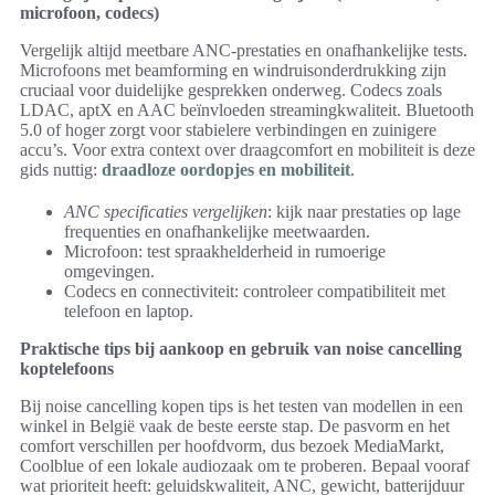
microfoon, codecs)
Vergelijk altijd meetbare ANC-prestaties en onafhankelijke tests.
Microfoons met beamforming en windruisonderdrukking zijn
cruciaal voor duidelijke gesprekken onderweg. Codecs zoals
LDAC, aptX en AAC beïnvloeden streamingkwaliteit. Bluetooth
5.0 of hoger zorgt voor stabielere verbindingen en zuinigere
accu’s. Voor extra context over draagcomfort en mobiliteit is deze
gids nuttig:
draadloze oordopjes en mobiliteit
.
ANC specificaties vergelijken
: kijk naar prestaties op lage
frequenties en onafhankelijke meetwaarden.
Microfoon: test spraakhelderheid in rumoerige
omgevingen.
Codecs en connectiviteit: controleer compatibiliteit met
telefoon en laptop.
Praktische tips bij aankoop en gebruik van noise cancelling
koptelefoons
Bij noise cancelling kopen tips is het testen van modellen in een
winkel in België vaak de beste eerste stap. De pasvorm en het
comfort verschillen per hoofdvorm, dus bezoek MediaMarkt,
Coolblue of een lokale audiozaak om te proberen. Bepaal vooraf
wat prioriteit heeft: geluidskwaliteit, ANC, gewicht, batterijduur