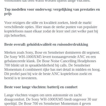
voorkomen dat oren warm worden tijdens lange vluchten.
Top modellen voor onderweg: vergelijking van prestaties en
prijs
Voor reizigers die stilte en kwaliteit zoeken, biedt de markt
verschillende opties. Hier staan de sterke punten van populaire
koptelefoons naast elkaar zodat de lezer snel ziet welke past bij
zijn behoeften.
Beste overall: geluidskwaliteit en ruisonderdrukking
Merken zoals Sony, Bose en Sennheiser domineren dit segment.
De Sony WH-1000XM5 levert toonaangevende ANC en een
gebalanceerde klank. De Bose Noise Cancelling Headphones
700 blinkt uit in spraakhelderheid bij calls. De Sennheiser
Momentum 4 combineert rijke bas met detail in midden en hoog.
Dit profiel past bij wie de beste ANC koptelefoon zoekt en
bereid is te investeren.
Beste voor lange vluchten: batterij en comfort
Lange vluchten vragen om uren autonomie en zacht
draagcomfort. De Sony WH-1000XM5 biedt ongeveer 30 uur
speeltijd. De Bose 700 en Sennheiser Momentum 4 geven