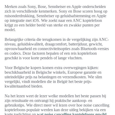
Merken zoals Sony, Bose, Sennheiser en Apple onderscheiden
zich in verschillende kenmerken. Sony en Bose scoren hoog op
ruisonderdrukking, Sennheiser op geluidsafstemming en Apple
op integratie met iOS. Wie zoekt naar een ANC koptelefoon
krijgt zo een helder beeld van sterke en zwakke punten per
model.
Belangrijke criteria die terugkomen in de vergelijking zijn ANC-
niveau, geluidskwaliteit, draagcomfort, batterijduur, gewicht,
opvouwbaarheid en connectiviteitsopties zoals Bluetooth-versies
en codecs. Deze factoren bepalen of een reis koptelefoon
geschikt is voor korte pendels of lange vluchten.
Voor Belgische kopers komen extra overwegingen kijken:
beschikbaarheid in Belgische winkels, Europese garantie en
uiteindelijke prijs na belastingen en verzendkosten. Wie slim
vergelijkt, vindt modellen die in België het beste prijs-
kwaliteitaanbod bieden.
Na het lezen weet de lezer welke modellen het beste passen bij
zijn reissituatie en ontvangt hij praktische aankoop- en
gebruikstips. Wie direct meer wil lezen over hoe noise cancelling
koptelefoons populair werden kan deze uitleg bekijken via een
korte toelichting op
wat noise cancelling koptelefoons gewild