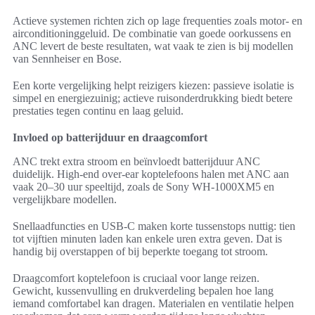
Actieve systemen richten zich op lage frequenties zoals motor- en
airconditioninggeluid. De combinatie van goede oorkussens en
ANC levert de beste resultaten, wat vaak te zien is bij modellen
van Sennheiser en Bose.
Een korte vergelijking helpt reizigers kiezen: passieve isolatie is
simpel en energiezuinig; actieve ruisonderdrukking biedt betere
prestaties tegen continu en laag geluid.
Invloed op batterijduur en draagcomfort
ANC trekt extra stroom en beïnvloedt batterijduur ANC
duidelijk. High-end over-ear koptelefoons halen met ANC aan
vaak 20–30 uur speeltijd, zoals de Sony WH-1000XM5 en
vergelijkbare modellen.
Snellaadfuncties en USB-C maken korte tussenstops nuttig: tien
tot vijftien minuten laden kan enkele uren extra geven. Dat is
handig bij overstappen of bij beperkte toegang tot stroom.
Draagcomfort koptelefoon is cruciaal voor lange reizen.
Gewicht, kussenvulling en drukverdeling bepalen hoe lang
iemand comfortabel kan dragen. Materialen en ventilatie helpen