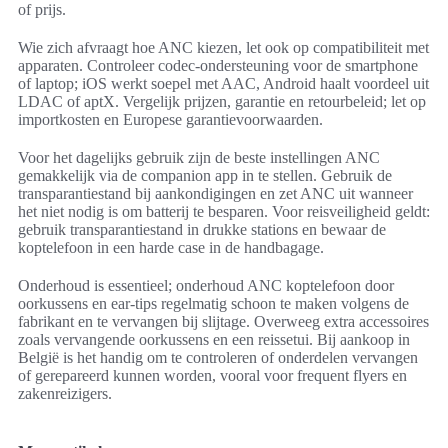
of prijs.
Wie zich afvraagt hoe ANC kiezen, let ook op compatibiliteit met
apparaten. Controleer codec-ondersteuning voor de smartphone
of laptop; iOS werkt soepel met AAC, Android haalt voordeel uit
LDAC of aptX. Vergelijk prijzen, garantie en retourbeleid; let op
importkosten en Europese garantievoorwaarden.
Voor het dagelijks gebruik zijn de beste instellingen ANC
gemakkelijk via de companion app in te stellen. Gebruik de
transparantiestand bij aankondigingen en zet ANC uit wanneer
het niet nodig is om batterij te besparen. Voor reisveiligheid geldt:
gebruik transparantiestand in drukke stations en bewaar de
koptelefoon in een harde case in de handbagage.
Onderhoud is essentieel; onderhoud ANC koptelefoon door
oorkussens en ear-tips regelmatig schoon te maken volgens de
fabrikant en te vervangen bij slijtage. Overweeg extra accessoires
zoals vervangende oorkussens en een reissetui. Bij aankoop in
België is het handig om te controleren of onderdelen vervangen
of gerepareerd kunnen worden, vooral voor frequent flyers en
zakenreizigers.