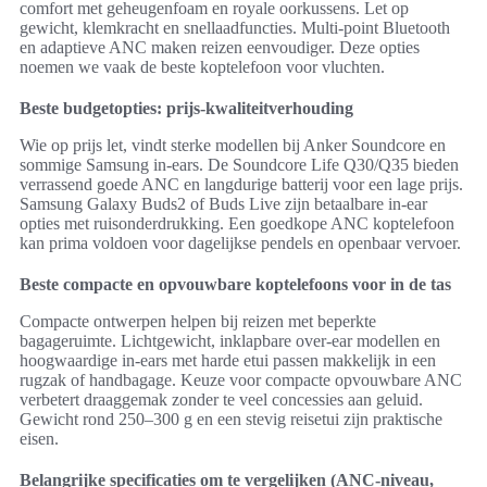
comfort met geheugenfoam en royale oorkussens. Let op
gewicht, klemkracht en snellaadfuncties. Multi-point Bluetooth
en adaptieve ANC maken reizen eenvoudiger. Deze opties
noemen we vaak de beste koptelefoon voor vluchten.
Beste budgetopties: prijs-kwaliteitverhouding
Wie op prijs let, vindt sterke modellen bij Anker Soundcore en
sommige Samsung in-ears. De Soundcore Life Q30/Q35 bieden
verrassend goede ANC en langdurige batterij voor een lage prijs.
Samsung Galaxy Buds2 of Buds Live zijn betaalbare in-ear
opties met ruisonderdrukking. Een goedkope ANC koptelefoon
kan prima voldoen voor dagelijkse pendels en openbaar vervoer.
Beste compacte en opvouwbare koptelefoons voor in de tas
Compacte ontwerpen helpen bij reizen met beperkte
bagageruimte. Lichtgewicht, inklapbare over-ear modellen en
hoogwaardige in-ears met harde etui passen makkelijk in een
rugzak of handbagage. Keuze voor compacte opvouwbare ANC
verbetert draaggemak zonder te veel concessies aan geluid.
Gewicht rond 250–300 g en een stevig reisetui zijn praktische
eisen.
Belangrijke specificaties om te vergelijken (ANC-niveau,