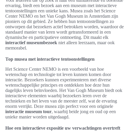
Voor iedereen die op zoek is naar een stimulerende en boeiende
ervaring, biedt een bezoek aan een museum met interactieve
tentoonstellingen een unieke kans. Musea zoals het Science
Center NEMO en het Van Gogh Museum in Amsterdam zijn
pioniers op dit gebied. Ze hebben hun tentoonstellingen zo
ontworpen dat bezoekers actief betrokken worden, waardoor de
standaard manier van leren wordt getransformeerd in een
dynamische en participatieve ontmoeting. Dit maakt elk
interactief museumbezoek
niet alleen leerzaam, maar ook
memorabel.
Top musea met interactieve tentoonstellingen
Het Science Center NEMO is een voorbeeld van hoe
wetenschap en technologie tot leven kunnen komen door
interactie. Bezoekers kunnen experimenteren met diverse
wetenschappelijke principes en ontdekken hoe deze hun
dagelijks leven beïnvloeden. Het Van Gogh Museum biedt ook
interactieve elementen waarbij bezoekers leren over de
technieken en het leven van de meester zelf, wat de ervaring
enorm verrijkt. Deze musea zijn perfect voor een originele
interactie museum tour
, waarbij beide jong en oud op een
unieke manier worden uitgedaagd.
Hoe een interactieve expositie uw verwachtingen overtreft