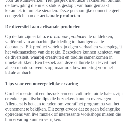
voor de kunstwerken. Het gesprek met deze vakmensen onthult
de toewijding die in elk stuk is gestopt, van handgemaakt
keramiek tot unieke sieraden. Deze persoonlijke connectie geeft
een gezicht aan de
artisanale producten
.
De diversiteit aan artisanale producten
Op de fair zijn er talloze
artisanale producten
te ontdekken,
variërend van ambachtelijke kleding tot handgemaakte
decoraties. Elk product vertelt zijn eigen verhaal en weerspiegelt
het vakmanschap van de regio. Bezoekers kunnen genieten van
de diversiteit, waarbij creativiteit en traditie samenkomen in
unieke stukken. Een bezoek aan deze culturele fair levert niet
alleen mooie souvenirs op, maar ook bewondering voor het
lokale ambacht.
Tips voor een onvergetelijke ervaring
Om het meeste uit een bezoek aan een culturele fair te halen, zijn
er enkele praktische
tips
die bezoekers kunnen overwegen.
Allereerst is het aan te raden om vooraf het programma van het
evenement te bekijken. Dit zorgt ervoor dat ze geen belangrijke
optredens van live muziek of interessante workshops missen die
hun ervaring kunnen verrijken.