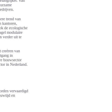
langrijker. Van
duurzame
edrijven.
dere trend van
n kantoren,
ok de ecologische
Nagel modulaire
verder uit te
t creëren van
itgang in
ire bouwsector
tor in Nederland.
orden vervaardigd
ouwtijd en