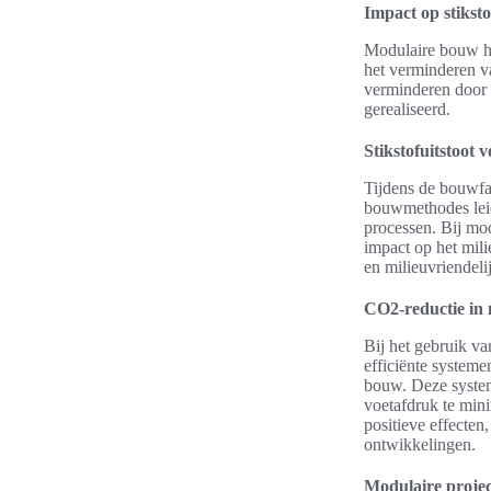
Impact op stiksto
Modulaire bouw he
het verminderen v
verminderen door 
gerealiseerd.
Stikstofuitstoot
Tijdens de bouwfas
bouwmethodes leid
processen. Bij mo
impact op het mil
en milieuvriendelij
CO2-reductie in
Bij het gebruik v
efficiënte system
bouw. Deze system
voetafdruk te min
positieve effecte
ontwikkelingen.
Modulaire projec