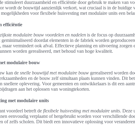
stimuleert duurzaamheid en efficiëntie door gebruik te maken van vo
r wordt de bouwtijd aanzienlijk verkort, wat cruciaal is in de huidige
mogelijkheden voor flexibele huisvesting met modulaire units een belan
efficiëntie
rijkste
modulaire bouw voordelen en nadelen
is de focus op duurzaamh
t geminimaliseerd doordat elementen in de fabriek worden geproduceerd.
, maar vermindert ook afval. Effectieve planning en uitvoering zorgen 
 kunnen worden gerealiseerd, met behoud van hoge kwaliteit.
 met modulaire bouw
ouw kan de
snelle bouwtijd met modulaire bouw
gerealiseerd worden do
rkzaamheden en de bouw zelf simultaan plaats kunnen vinden. Dit be
n snellere oplevering. Voor gemeenten en ontwikkelaars is dit een aantr
 bijdragen aan het oplossen van woningtekorten.
ting met modulaire units
ant voordeel betreft de
flexibele huisvesting met modulaire units
. Deze u
nen eenvoudig verplaatst of hergebruikt worden voor verschillende doe
 of zelfs scholen. Dit biedt een innovatieve oplossing voor verandere