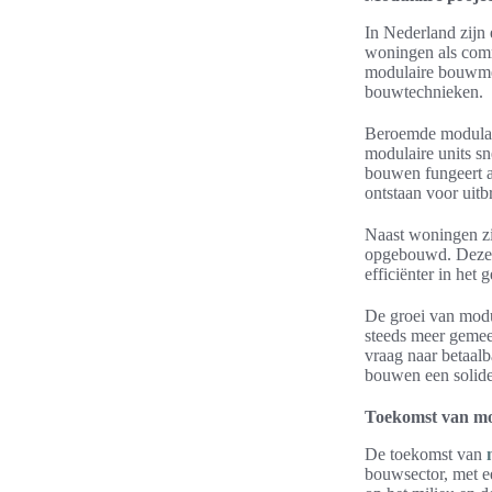
In Nederland zijn
woningen als comm
modulaire bouwmet
bouwtechnieken.
Beroemde modulair
modulaire units s
bouwen fungeert 
ontstaan voor uitb
Naast woningen zij
opgebouwd. Deze g
efficiënter in het
De groei van modu
steeds meer gemeen
vraag naar betaalb
bouwen een solide
Toekomst van mo
De toekomst van
bouwsector, met e