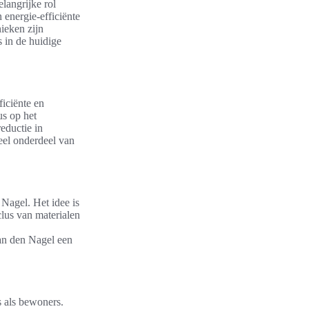
langrijke rol
 energie-efficiënte
ieken zijn
 in de huidige
iciënte en
us op het
eductie in
eel onderdeel van
Nagel. Het idee is
lus van materialen
Van den Nagel een
s als bewoners.