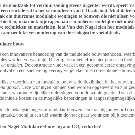
in de noodzaak tot verduurzaming steeds urgenter wordt, speelt V
en cruciale rol in het verminderen van CO₂-uitstoot. Modulaire 
ak om duurzame modulaire woningen te bouwen die niet alleen vo
hoeften, maar ook bijdragen aan een milieuvriendelijke toekomst.
 technieken en materialen, laat Van den Nagel zien hoe modulai
n aanzienlijke vermindering van de ecologische voetafdruk.
dulaire bouw
 een innovatieve benadering van de traditionele bouwmethoden, waar
les worden vervaardigd. Dit zorgt voor een efficiënter proces en biedt
 en nadelen
. De constructie vindt vaak in een gecontroleerde omgeving
er afval en een snellere oplevering vergeleken met conventionele bouwt
ijkste voordelen van modulaire bouw is de flexibiliteit bij het ontwer
oningnood
. Deze woningen kunnen snel worden opgeleverd en zijn ges
einde, waaronder tijdelijke oplossingen voor de woningmarkt. Toch zijn
de initiële kosten en de mogelijke beperkingen in aanpassingsmogelijk
oeiende belangstelling voor modulair bouwen een krachtig antwoord op 
markt, vooral in een tijd waarin de vraag naar woningen blijft toenem
den Nagel Modulaire Bouw bij aan CO₂-reductie?