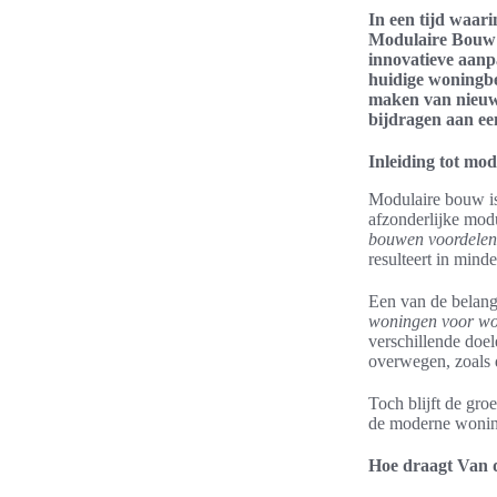
In een tijd waar
Modulaire Bouw e
innovatieve aanp
huidige woningbe
maken van nieuwe
bijdragen aan ee
Inleiding tot mo
Modulaire bouw is
afzonderlijke modu
bouwen voordelen
resulteert in mind
Een van de belangr
woningen voor w
verschillende doel
overwegen, zoals 
Toch blijft de gr
de moderne woning
Hoe draagt Van 