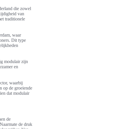
derland die zowel
ijdigheid van
t traditionele
terdam, waar
ners. Dit type
elijkheden
ig modulair zijn
urzamer en
tor, waarbij
en op de groeiende
zien dat modulair
nen de
. Naarmate de druk