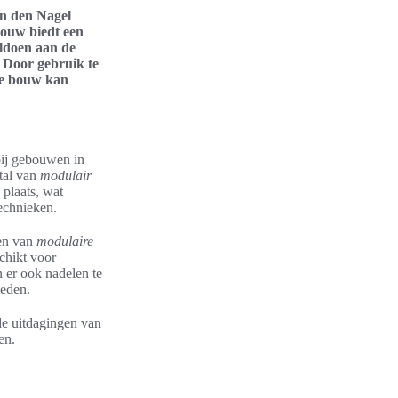
an den Nagel
bouw biedt een
ldoen aan de
 Door gebruik te
re bouw kan
bij gebouwen in
 tal van
modulair
 plaats, wat
echnieken.
pen van
modulaire
chikt voor
 er ook nadelen te
heden.
de uitdagingen van
en.