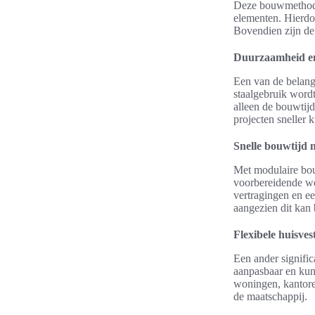
Deze bouwmethode 
elementen. Hierdoo
Bovendien zijn de 
Duurzaamheid en 
Een van de belang
staalgebruik word
alleen de bouwtijd
projecten sneller
Snelle bouwtijd
Met modulaire b
voorbereidende we
vertragingen en ee
aangezien dit kan
Flexibele huisves
Een ander signific
aanpasbaar en kun
woningen, kantoren
de maatschappij.