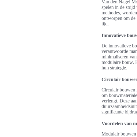
Van den Nagel Mod
spelen in de strij
methodes, worden 
ontworpen om de e
tijd.
Innovatieve bou
De innovatieve b
verantwoorde mani
minimaliseren van
modulaire bouw. H
hun strategie.
Circulair bouwe
Circulair bouwen 
om bouwmaterialen
verlengt. Deze aan
duurzaamheidsiniti
significante bijd
Voordelen van m
Modulair bouwen b