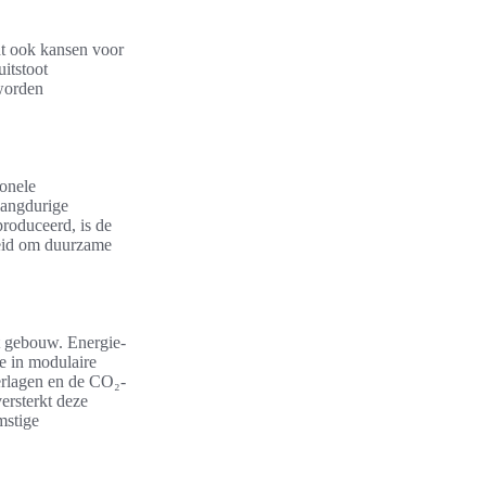
dt ook kansen voor
itstoot
worden
ionele
langdurige
roduceerd, is de
heid om duurzame
t gebouw. Energie-
e in modulaire
erlagen en de CO₂-
ersterkt deze
mstige