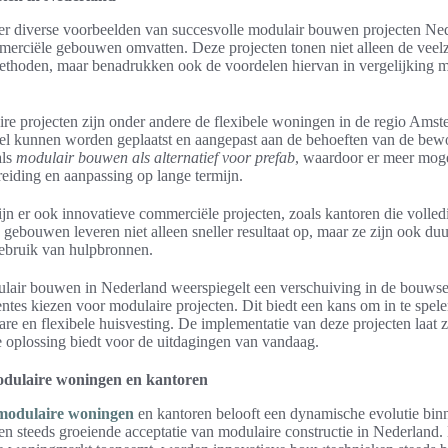
 er diverse voorbeelden van succesvolle modulair bouwen projecten Ne
erciële gebouwen omvatten. Deze projecten tonen niet alleen de veelz
hoden, maar benadrukken ook de voordelen hiervan in vergelijking me
e projecten zijn onder andere de flexibele woningen in de regio Ams
nel kunnen worden geplaatst en aangepast aan de behoeften van de bewo
als
modulair bouwen als alternatief voor prefab
, waardoor er meer mog
reiding en aanpassing op lange termijn.
n er ook innovatieve commerciële projecten, zoals kantoren die volled
ebouwen leveren niet alleen sneller resultaat op, maar ze zijn ook du
 gebruik van hulpbronnen.
lair bouwen in Nederland weerspiegelt een verschuiving in de bouwsec
tes kiezen voor modulaire projecten. Dit biedt een kans om in te spel
are en flexibele huisvesting. De implementatie van deze projecten laat 
 oplossing biedt voor de uitdagingen van vandaag.
dulaire woningen en kantoren
modulaire woningen
en kantoren belooft een dynamische evolutie bin
en steeds groeiende acceptatie van modulaire constructie in Nederland