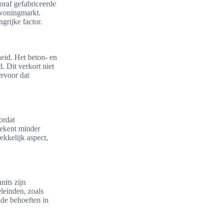
oraf gefabriceerde
 woningmarkt.
grijke factor.
eid. Het beton- en
 Dit verkort niet
ervoor dat
ordat
tekent minder
ekkelijk aspect,
nits zijn
leinden, zoals
nde behoeften in