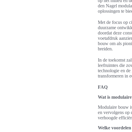
op het milieu en 
den Nagel modulai
oplossingen te bie
Met de focus op ci
duurzame ontwikke
doordat deze cons
voetafdruk aanzien
bouw om als pioni
breiden.
In de toekomst zal
leefruimtes die zo
technologie en de 
transformeren in 
FAQ
Wat is modulair
Modulaire bouw i
en vervolgens op 
verhoogde efficiën
Welke voordelen