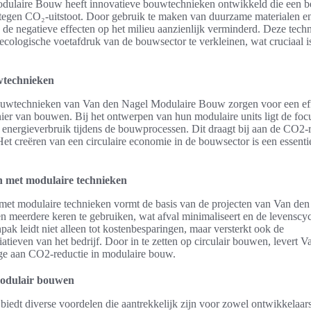
ulaire Bouw heeft innovatieve bouwtechnieken ontwikkeld die een be
d tegen CO₂-uitstoot. Door gebruik te maken van duurzame materialen en
de negatieve effecten op het milieu aanzienlijk verminderd. Deze techn
cologische voetafdruk van de bouwsector te verkleinen, wat cruciaal is
wtechnieken
ouwtechnieken van Van den Nagel Modulaire Bouw zorgen voor een eff
er van bouwen. Bij het ontwerpen van hun modulaire units ligt de foc
 energieverbruik tijdens de bouwprocessen. Dit draagt bij aan de CO2-r
et creëren van een circulaire economie in de bouwsector is een essenti
n met modulaire technieken
met modulaire technieken vormt de basis van de projecten van Van den 
 meerdere keren te gebruiken, wat afval minimaliseert en de levenscyc
pak leidt niet alleen tot kostenbesparingen, maar versterkt ook de
atieven van het bedrijf. Door in te zetten op circulair bouwen, levert 
rage aan CO2-reductie in modulaire bouw.
odulair bouwen
iedt diverse voordelen die aantrekkelijk zijn voor zowel ontwikkelaar