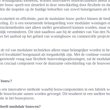
de woningmarkt toeneemt, worden innovatieve bouwtechnieken steeds be
re bouw speelt een sleutelrol in deze ontwikkeling door flexibele en 
den die inspelen op de huidige behoeften van zowel huiseigenaren als b
rculariteit en efficiëntie, past de modulaire bouw perfect binnen de bre
ling. Er is een toenemende belangstelling voor modulaire woningen e
tructiemethoden niet alleen sneller gerealiseerd kunnen worden, maar o
lijk verminderen. Dit sluit naadloos aan bij de ambities van Van den 
er het aanbod op het gebied van woningbouw en commerciële projecten 
 de rol van modulaire technieken alleen maar belangrijker worden in he
wel kwalitatief hoogstaand als toegankelijk zijn. Met de continue vooru
groeiende vraag naar flexibele huisvestingsoplossingen, zal de modula
een cruciaal component voor de duurzame ontwikkeling van de bouwsec
e bouw?
s een innovatieve methode waarbij bouwcomponenten in een fabriek w
de bouwlocatie samen worden gevoegd. Dit resulteert in een snellere b
tie in het bouwproces.
 heeft modulair bouwen?