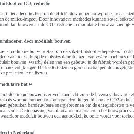
fuitstoot en CO₂-reductie
eft niet alleen invloed op de efficiëntie van het bouwproces, maar bie
an de milieu-impact. Door innovatieve methodes kunnen zowel stikstofu
modulair bouwen als de CO2-reductie in modulaire bouw aanzienlijk 
 verminderen door modulair bouwen
e is modulaire bouw in staat om de stikstofuitstoot te beperken. Tradit
en vaak tot verhoogde emissies door de inzet van zware machines en 
dulair bouwen, waarbij delen van een gebouw in de fabriek worden gep
ieu aanzienlijk lager. Dit biedt steden en gemeenschappen de mogelijk
ke projecten te realiseren.
 modulaire bouw
an modulaire gebouwen is er veel aandacht voor de levenscyclus van he
en zoals warmtepompen en zonnepanelen dragen bij aan de CO2-reducti
en gebruiken hernieuwbare energiebronnen om de energiekosten te v
imaliseren. De toepassing van duurzame materialen in het bouwproces v
n, waardoor modulair bouwen een aantrekkelijke optie wordt voor toeko
ten in Nederland